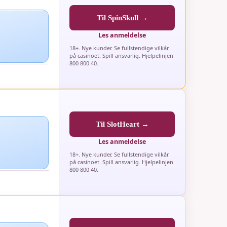
Til SpinSkull →
Les anmeldelse
18+. Nye kunder. Se fullstendige vilkår
på casinoet. Spill ansvarlig. Hjelpelinjen
800 800 40.
Til SlotHeart →
Les anmeldelse
18+. Nye kunder. Se fullstendige vilkår
på casinoet. Spill ansvarlig. Hjelpelinjen
800 800 40.