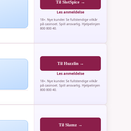
Til SlotSpice →
Les anmeldelse
18+. Nye kunder. Se fullstendige vilkår
på casinoet. Spill ansvarlig. Hjelpelinjen
800 800 40.
Til Huzzlin →
Les anmeldelse
18+. Nye kunder. Se fullstendige vilkår
på casinoet. Spill ansvarlig. Hjelpelinjen
800 800 40.
Til Slamz →