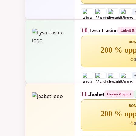
10.
Lysa Casino
Enkelt & 
BO
200 % opp 
11.
Jaabet
Casino & sport
BO
200 % opp 