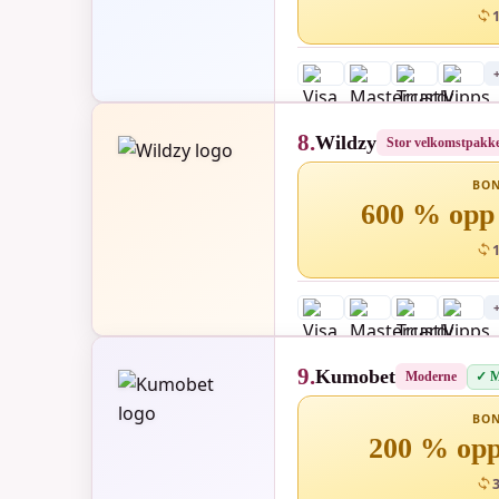
8.
Wildzy
Stor velkomstpakk
BO
600 % opp 
9.
Kumobet
✓ M
Moderne
BO
200 % opp 