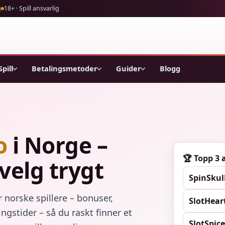
g
18+ · Spill ansvarlig
Spill
Betalingsmetoder
Guider
Blogg
o
i Norge –
🏆 Topp 3 
elg trygt
SpinSkul
 norske spillere – bonuser,
SlotHear
ngstider – så du raskt finner et
SlotSpic