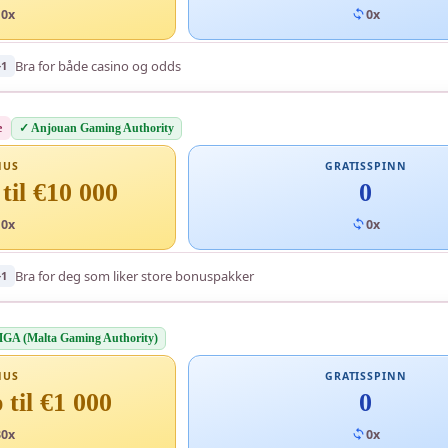
10x
0x
Bra for både casino og odds
+1
✓ Anjouan Gaming Authority
e
NUS
GRATISSPINN
til €10 000
0
10x
0x
Bra for deg som liker store bonuspakker
+1
GA (Malta Gaming Authority)
NUS
GRATISSPINN
til €1 000
0
30x
0x