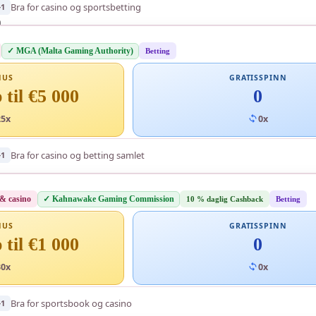
Bra for casino og sportsbetting
+1
✓ MGA (Malta Gaming Authority)
Betting
NUS
GRATISSPINN
til €5 000
0
25x
0x
Bra for casino og betting samlet
+1
✓ Kahnawake Gaming Commission
& casino
10 % daglig Cashback
Betting
NUS
GRATISSPINN
til €1 000
0
30x
0x
Bra for sportsbook og casino
+1