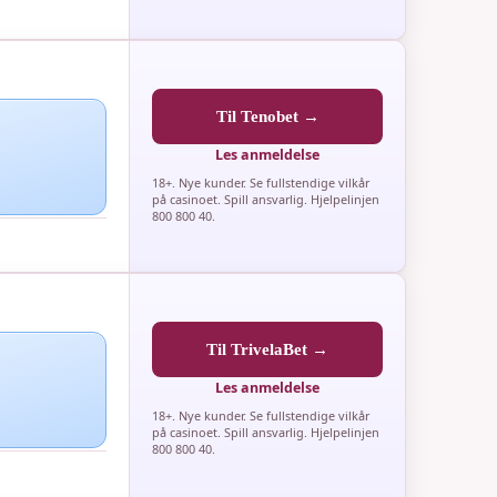
Til Tenobet →
Les anmeldelse
18+. Nye kunder. Se fullstendige vilkår
på casinoet. Spill ansvarlig. Hjelpelinjen
800 800 40.
Til TrivelaBet →
Les anmeldelse
18+. Nye kunder. Se fullstendige vilkår
på casinoet. Spill ansvarlig. Hjelpelinjen
800 800 40.