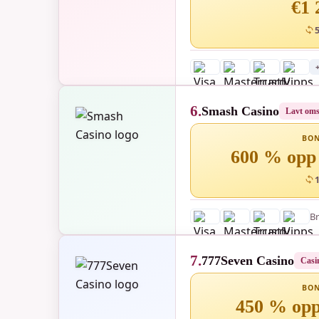
€1 
6.
Smash Casino
Lavt oms
BO
600 % opp 
Br
7.
777Seven Casino
Casi
BO
450 % opp 