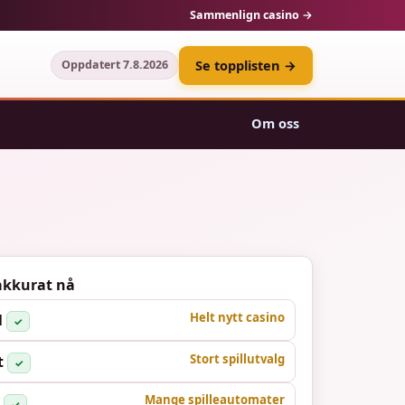
Sammenlign casino →
Se topplisten →
Oppdatert 7.8.2026
Om oss
akkurat nå
Helt nytt casino
l
✓
Stort spillutvalg
t
✓
Mange spilleautomater
e
✓