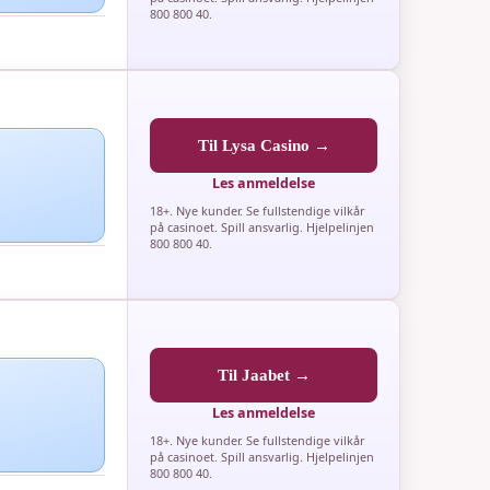
800 800 40.
Til Lysa Casino →
Les anmeldelse
18+. Nye kunder. Se fullstendige vilkår
på casinoet. Spill ansvarlig. Hjelpelinjen
800 800 40.
Til Jaabet →
Les anmeldelse
18+. Nye kunder. Se fullstendige vilkår
på casinoet. Spill ansvarlig. Hjelpelinjen
800 800 40.