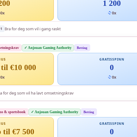
200
1 200
50x
0x
Bra for deg som vil i gang raskt
+1
✓ Anjouan Gaming Authority
etningskrav
Betting
NUS
GRATISSPINN
til €10 000
0
10x
0x
a for deg som vil ha lavt omsetningskrav
✓ Anjouan Gaming Authority
no & sportsbook
Betting
NUS
GRATISSPINN
til €7 500
0