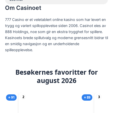
Om Casinoet
777 Casino er et veletablert online kasino som har levert en
trygg og variert spillopplevelse siden 2006. Casinot eies av
888 Holdings, noe som gir en ekstra trygghet for spillere.
Kasinoets brede spillutvalg og moderne grensesnitt bidrar til
en smidig navigasjon og en underholdende
spilleopplevelse.
Besøkernes favoritter for
august 2026
2
3
⭐ 91
⭐ 89