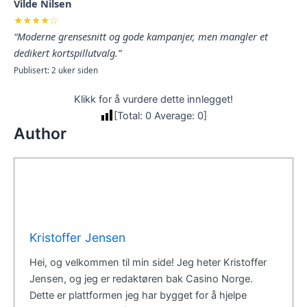
Vilde Nilsen
★★★★☆
“Moderne grensesnitt og gode kampanjer, men mangler et
dedikert kortspillutvalg.”
Publisert: 2 uker siden
Klikk for å vurdere dette innlegget!
[Total:
0
Average:
0
]
Author
Kristoffer Jensen
Hei, og velkommen til min side! Jeg heter Kristoffer
Jensen, og jeg er redaktøren bak Casino Norge.
Dette er plattformen jeg har bygget for å hjelpe