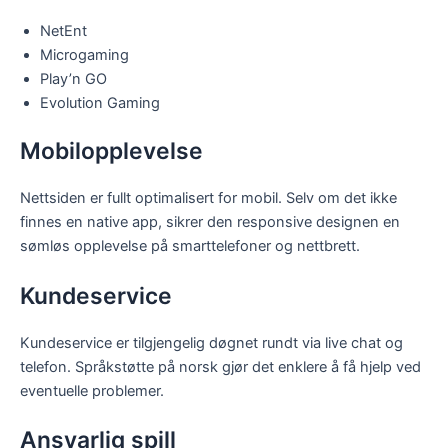
NetEnt
Microgaming
Play’n GO
Evolution Gaming
Mobilopplevelse
Nettsiden er fullt optimalisert for mobil. Selv om det ikke
finnes en native app, sikrer den responsive designen en
sømløs opplevelse på smarttelefoner og nettbrett.
Kundeservice
Kundeservice er tilgjengelig døgnet rundt via live chat og
telefon. Språkstøtte på norsk gjør det enklere å få hjelp ved
eventuelle problemer.
Ansvarlig spill