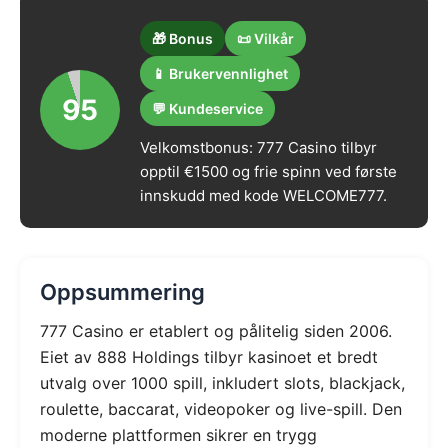
🎁 Bonus
📜 Vilkår
📱 Brukervennlighet
95
💬 Kundeservice
Velkomstbonus: 777 Casino tilbyr
opptil €1500 og frie spinn ved første
innskudd med kode WELCOME777.
Oppsummering
777 Casino er etablert og pålitelig siden 2006.
Eiet av 888 Holdings tilbyr kasinoet et bredt
utvalg over 1000 spill, inkludert slots, blackjack,
roulette, baccarat, videopoker og live-spill. Den
moderne plattformen sikrer en trygg