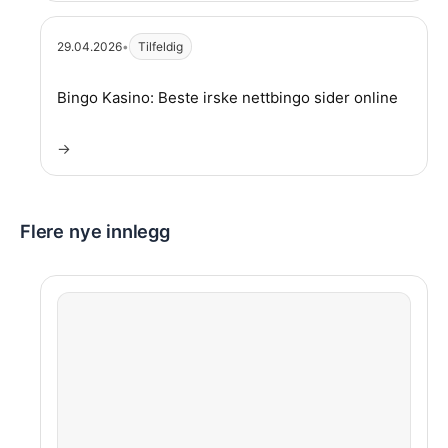
29.04.2026
•
Tilfeldig
Les artikkel:
Bingo Kasino: Beste irske nettbingo sider online
→
Flere nye innlegg