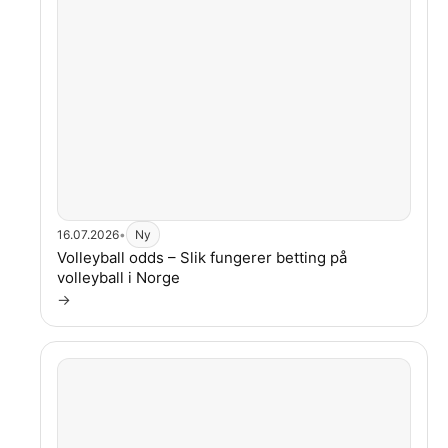
16.07.2026
•
Ny
Les artikkel:
Volleyball odds – Slik fungerer betting på
volleyball i Norge
→