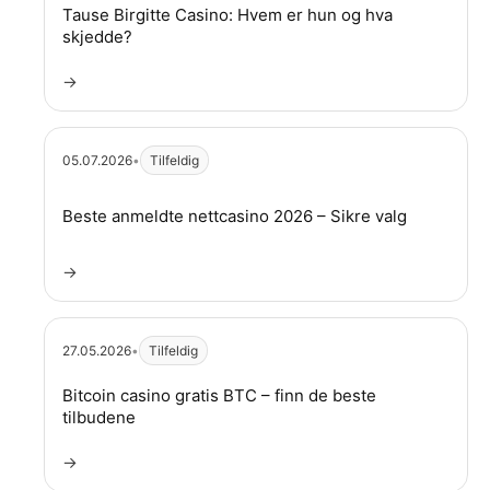
Les artikkel:
Tause Birgitte Casino: Hvem er hun og hva
skjedde?
→
05.07.2026
•
Tilfeldig
Les artikkel:
Beste anmeldte nettcasino 2026 – Sikre valg
→
27.05.2026
•
Tilfeldig
Les artikkel:
Bitcoin casino gratis BTC – finn de beste
tilbudene
→