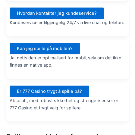
Hvordan kontakter jeg kundeservice?
Kundeservice er tilgjengelig 24/7 via live chat og telefon.
Kan jeg spille på mobilen?
Ja, nettsiden er optimalisert for mobil, selv om det ikke
finnes en native app.
Er 777 Casino trygt å spille på?
Absolutt, med robust sikkerhet og strenge lisenser er
777 Casino et trygt valg for spillere.