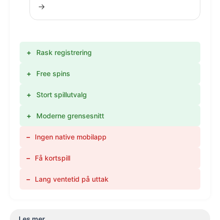
→
Rask registrering
Free spins
Stort spillutvalg
Moderne grensesnitt
Ingen native mobilapp
Få kortspill
Lang ventetid på uttak
Les mer