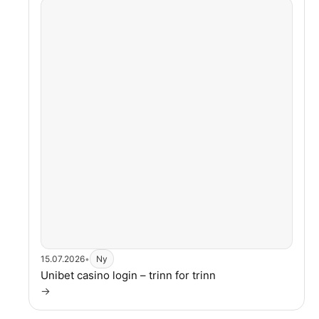
15.07.2026
•
Ny
Les artikkel:
Unibet casino login – trinn for trinn
→