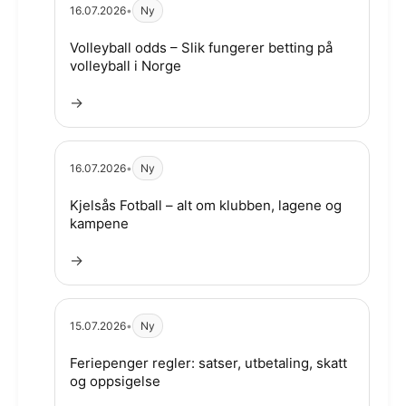
16.07.2026
•
Ny
Les artikkel:
Volleyball odds – Slik fungerer betting på
volleyball i Norge
→
16.07.2026
•
Ny
Les artikkel:
Kjelsås Fotball – alt om klubben, lagene og
kampene
→
15.07.2026
•
Ny
Les artikkel:
Feriepenger regler: satser, utbetaling, skatt
og oppsigelse