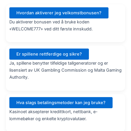
Hvordan aktiverer jeg velkomstbonusen?
Du aktiverer bonusen ved å bruke koden
«WELCOME777» ved ditt første innskudd.
Er spillene rettferdige og sikre?
Ja, spillene benytter tilfeldige tallgeneratorer og er
lisensiert av UK Gambling Commission og Malta Gaming
Authority.
Hva slags betalingsmetoder kan jeg bruke?
Kasinoet aksepterer kredittkort, nettbank, e-
lommebøker og enkelte kryptovalutaer.