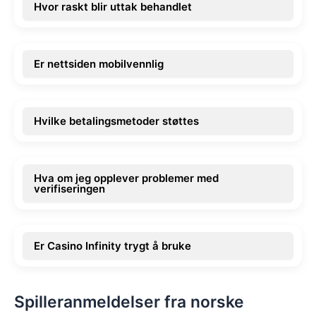
Hvor raskt blir uttak behandlet
Er nettsiden mobilvennlig
Hvilke betalingsmetoder støttes
Hva om jeg opplever problemer med
verifiseringen
Er Casino Infinity trygt å bruke
Spilleranmeldelser fra norske