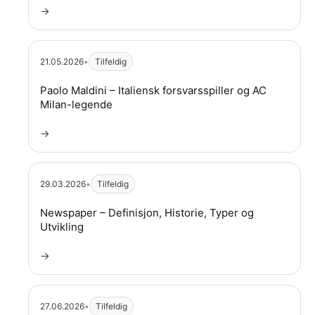
→
21.05.2026
•
Tilfeldig
Les artikkel:
Paolo Maldini – Italiensk forsvarsspiller og AC
Milan-legende
→
29.03.2026
•
Tilfeldig
Les artikkel:
Newspaper – Definisjon, Historie, Typer og
Utvikling
→
27.06.2026
•
Tilfeldig