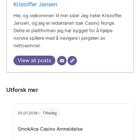
Kristoffer Jensen
Hei, og velkommen til min side! Jeg heter Kristoffer
Jensen, og jeg er redaktøren bak Casino Norge.
Dette er plattformen jeg har bygget for å hjelpe
norske spillere med å navigere i jungelen av
nettcasinoer.
View all posts
Utforsk mer
05.01.2026
•
Tilfeldig
Les artikkel:
SmokAce Casino Anmeldelse