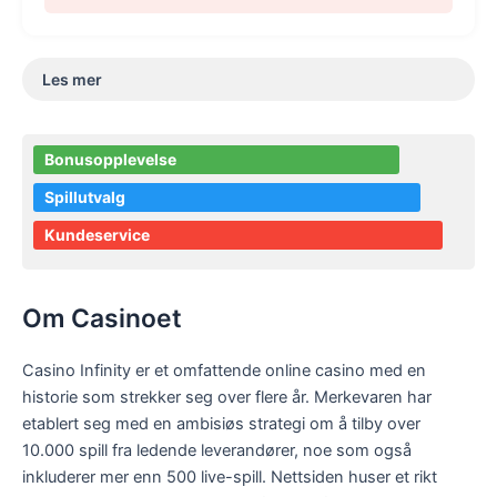
Les mer
Bonusopplevelse
Spillutvalg
Kundeservice
Om Casinoet
Casino Infinity er et omfattende online casino med en
historie som strekker seg over flere år. Merkevaren har
etablert seg med en ambisiøs strategi om å tilby over
10.000 spill fra ledende leverandører, noe som også
inkluderer mer enn 500 live-spill. Nettsiden huser et rikt