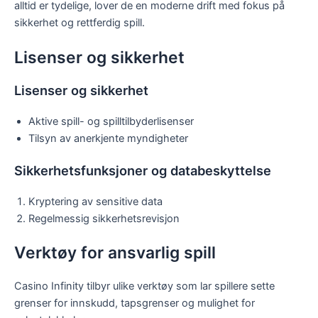
alltid er tydelige, lover de en moderne drift med fokus på
sikkerhet og rettferdig spill.
Lisenser og sikkerhet
Lisenser og sikkerhet
Aktive spill- og spilltilbyderlisenser
Tilsyn av anerkjente myndigheter
Sikkerhetsfunksjoner og databeskyttelse
Kryptering av sensitive data
Regelmessig sikkerhetsrevisjon
Verktøy for ansvarlig spill
Casino Infinity tilbyr ulike verktøy som lar spillere sette
grenser for innskudd, tapsgrenser og mulighet for