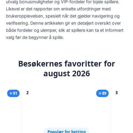
utvalg bonusmuligheter og VIP-fordeler for lojale spillere.
Likevel er det rapporter om enkelte utfordringer med
brukeropplevelsen, spesielt når det gjelder navigering og
verifisering. Denne artikkelen gir en detaljert oversikt over
både fordeler og ulemper, slik at spillere kan ta et informert
valg før de begynner å spille.
Besøkernes favoritter for
august 2026
2
3
⭐ 91
⭐ 89
Populær for betting