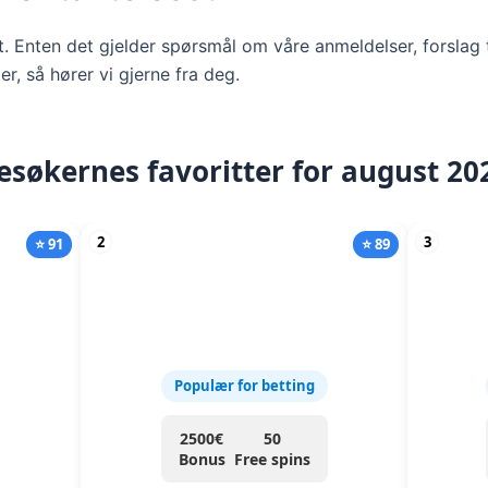
. Enten det gjelder spørsmål om våre anmeldelser, forslag ti
er, så hører vi gjerne fra deg.
esøkernes favoritter for
august 20
2
3
⭐ 91
⭐ 89
Populær for betting
2500€
50
Bonus
Free spins