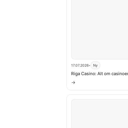
17.07.2026
•
Ny
Les artikkel:
Riga Casino: Alt om casinoer
→