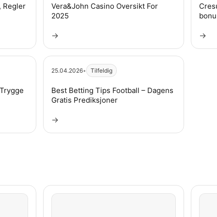
Les artikkel:
Les a
, Regler
Vera&John Casino Oversikt For
Cres
2025
bonus
→
→
25.04.2026
•
Tilfeldig
Les artikkel:
 Trygge
Best Betting Tips Football – Dagens
Gratis Prediksjoner
→