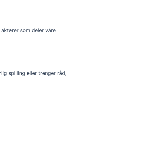
 aktører som deler våre
ig spilling eller trenger råd,