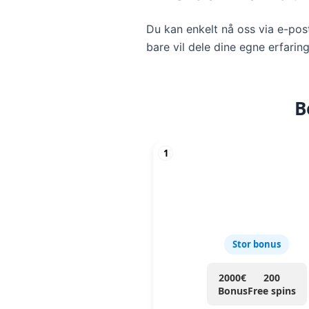
Du kan enkelt nå oss via e-post
bare vil dele dine egne erfaring
B
1
Stor bonus
2000€
200
Bonus
Free spins