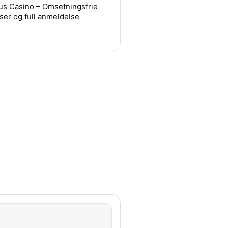
rtikkel:
us Casino – Omsetningsfrie
er og full anmeldelse