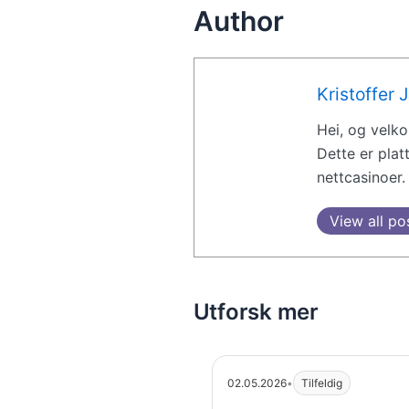
Author
Kristoffer 
Hei, og velko
Dette er plat
nettcasinoer.
View all po
Utforsk mer
02.05.2026
•
Tilfeldig