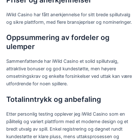
Priser og anerkjennelser
iWild Casino har fått anerkjennelse for sitt brede spillutvalg
og sikre plattform, med flere bransjepriser og nomineringer.
Oppsummering av fordeler og
ulemper
Sammenfattende har iWild Casino et solid spillutvalg,
attraktive bonuser og god kundestøtte, men høyere
omsetningskrav og enkelte forsinkelser ved uttak kan være
utfordrende for noen spillere.
Totalinntrykk og anbefaling
Etter personlig testing opplever jeg iWild Casino som en
pålitelig og variert plattform med et moderne design og et
bredt utvalg av spill. Enkel registrering og døgnet rundt
kundestøtte er klare pluss, mens uttaksprosessen og