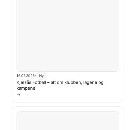
16.07.2026
•
Ny
Les artikkel:
Kjelsås Fotball – alt om klubben, lagene og
kampene
→