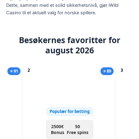
Dette, sammen med et solid sikkerhetsnivå, gjør iWild
Casino til et aktuelt valg for norske spillere.
Besøkernes favoritter for
august 2026
2
3
⭐ 91
⭐ 89
Populær for betting
2500€
50
Bonus
Free spins