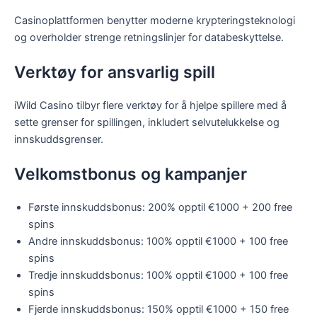
Casinoplattformen benytter moderne krypteringsteknologi
og overholder strenge retningslinjer for databeskyttelse.
Verktøy for ansvarlig spill
iWild Casino tilbyr flere verktøy for å hjelpe spillere med å
sette grenser for spillingen, inkludert selvutelukkelse og
innskuddsgrenser.
Velkomstbonus og kampanjer
Første innskuddsbonus: 200% opptil €1000 + 200 free
spins
Andre innskuddsbonus: 100% opptil €1000 + 100 free
spins
Tredje innskuddsbonus: 100% opptil €1000 + 100 free
spins
Fjerde innskuddsbonus: 150% opptil €1000 + 150 free