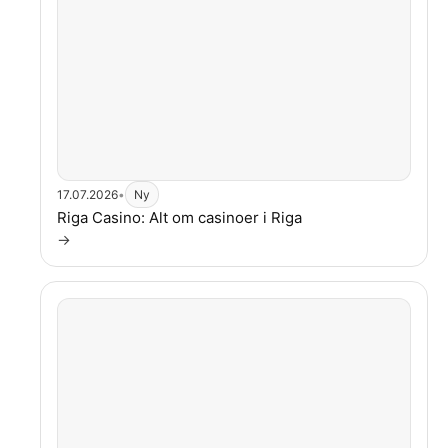
17.07.2026
•
Ny
Les artikkel:
Riga Casino: Alt om casinoer i Riga
→