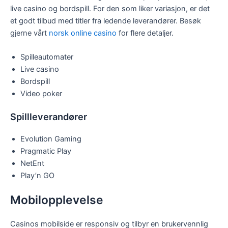
live casino og bordspill. For den som liker variasjon, er det
et godt tilbud med titler fra ledende leverandører. Besøk
gjerne vårt
norsk online casino
for flere detaljer.
Spilleautomater
Live casino
Bordspill
Video poker
Spillleverandører
Evolution Gaming
Pragmatic Play
NetEnt
Play’n GO
Mobilopplevelse
Casinos mobilside er responsiv og tilbyr en brukervennlig