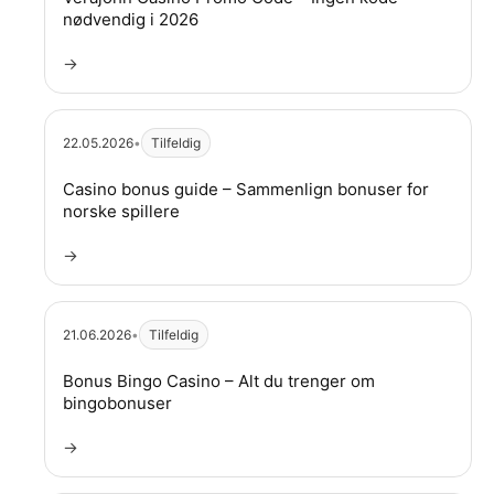
nødvendig i 2026
→
22.05.2026
•
Tilfeldig
Les artikkel:
Casino bonus guide – Sammenlign bonuser for
norske spillere
→
21.06.2026
•
Tilfeldig
Les artikkel:
Bonus Bingo Casino – Alt du trenger om
bingobonuser
→