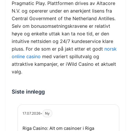
Pragmatic Play. Plattformen drives av Altacore
N.V. og opererer under en anerkjent lisens fra
Central Government of the Netherland Antilles.
Selv om bonusomsetningskravene er relativt
høye og enkelte uttak kan ta noe tid, er den
intuitive nettsiden og 24/7 kundeservice klare
pluss. For de som er på jakt etter et godt
norsk
online casino
med variert spillutvalg og
attraktive kampanjer, er iWild Casino et aktuelt
valg.
Siste innlegg
17.07.2026
•
Ny
Les artikkel:
Riga Casino: Alt om casinoer i Riga