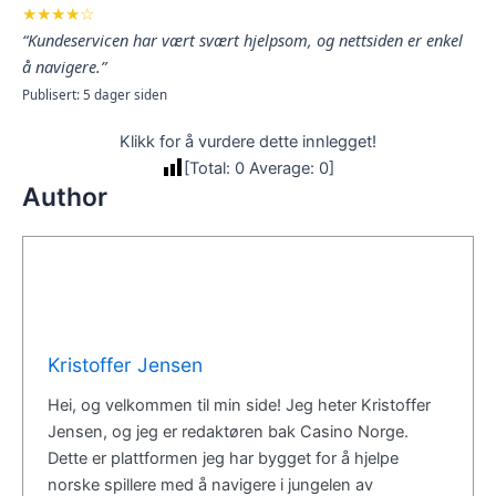
★★★★☆
“Kundeservicen har vært svært hjelpsom, og nettsiden er enkel
å navigere.”
Publisert: 5 dager siden
Klikk for å vurdere dette innlegget!
[Total:
0
Average:
0
]
Author
Kristoffer Jensen
Hei, og velkommen til min side! Jeg heter Kristoffer
Jensen, og jeg er redaktøren bak Casino Norge.
Dette er plattformen jeg har bygget for å hjelpe
norske spillere med å navigere i jungelen av