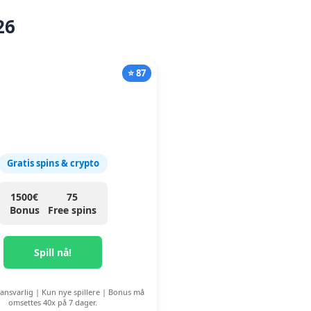
26
⭐ 87
Gratis spins & crypto
1500€
75
Bonus
Free spins
Spill nå!
l ansvarlig | Kun nye spillere | Bonus må
omsettes 40x på 7 dager.