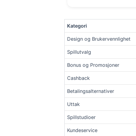
Kategori
Design og Brukervennlighet
Spillutvalg
Bonus og Promosjoner
Cashback
Betalingsalternativer
Uttak
Spillstudioer
Kundeservice