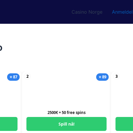
Casino Norge
Anmeldel
o
2
3
⭐ 87
⭐ 89
2500€ + 50 free spins
Spill nå!