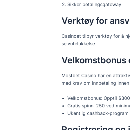
Sikker betalingsgateway
Verktøy for ansva
Casinoet tilbyr verktøy for å h
selvutelukkelse.
Velkomstbonus 
Mostbet Casino har en attrakt
med krav om innbetaling innen 
Velkomstbonus: Opptil $300
Gratis spinn: 250 ved mini
Ukentlig cashback-program
Registrering og 