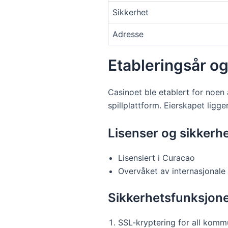
Sikkerhet
Adresse
Etableringsår og
Casinoet ble etablert for noen
spillplattform. Eierskapet ligg
Lisenser og sikkerh
Lisensiert i Curacao
Overvåket av internasjonale
Sikkerhetsfunksjone
SSL-kryptering for all komm