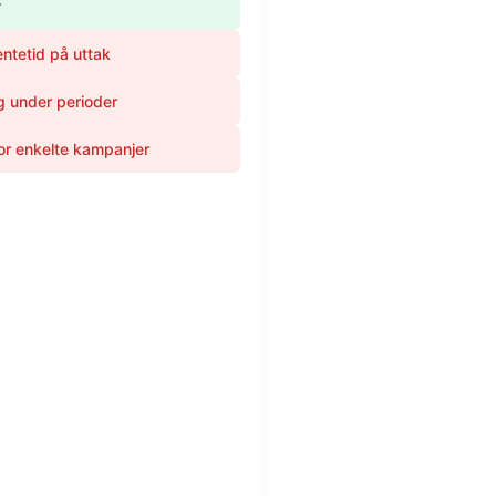
r
ntetid på uttak
g under perioder
or enkelte kampanjer