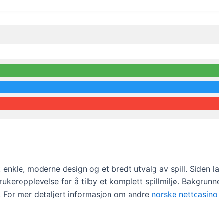
t enkle, moderne design og et bredt utvalg av spill. Siden l
rukeropplevelse for å tilby et komplett spillmiljø. Bakgrunne
. For mer detaljert informasjon om andre
norske nettcasino