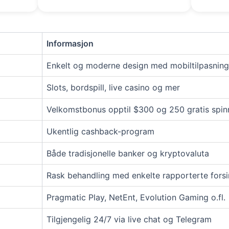
Informasjon
Enkelt og moderne design med mobiltilpasning
Slots, bordspill, live casino og mer
Velkomstbonus opptil $300 og 250 gratis spin
Ukentlig cashback-program
Både tradisjonelle banker og kryptovaluta
Rask behandling med enkelte rapporterte forsi
Pragmatic Play, NetEnt, Evolution Gaming o.fl.
Tilgjengelig 24/7 via live chat og Telegram