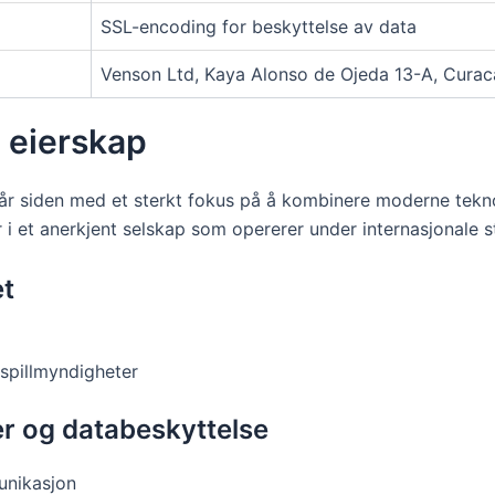
SSL-encoding for beskyttelse av data
Venson Ltd, Kaya Alonso de Ojeda 13-A, Cura
 eierskap
 år siden med et sterkt fokus på å kombinere moderne tekn
er i et anerkjent selskap som opererer under internasjonale 
et
 spillmyndigheter
r og databeskyttelse
unikasjon