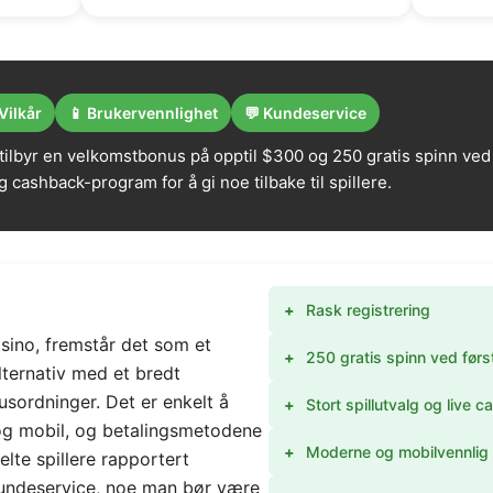
Vilkår
📱 Brukervennlighet
💬 Kundeservice
ilbyr en velkomstbonus på opptil $300 og 250 gratis spinn ved fø
g cashback-program for å gi noe tilbake til spillere.
Rask registrering
sino, fremstår det som et
250 gratis spinn ved førs
ternativ med et bredt
usordninger. Det er enkelt å
Stort spillutvalg og live c
og mobil, og betalingsmetodene
Moderne og mobilvennlig
elte spillere rapportert
kundeservice, noe man bør være