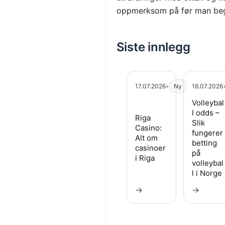
oppmerksom på før man begy
Siste innlegg
17.07.2026
•
Ny
16.07.2026
Les artikk
Volleybal
l odds –
Les artikkel:
Riga
Slik
Casino:
fungerer
Alt om
betting
casinoer
på
i Riga
volleybal
l i Norge
→
→