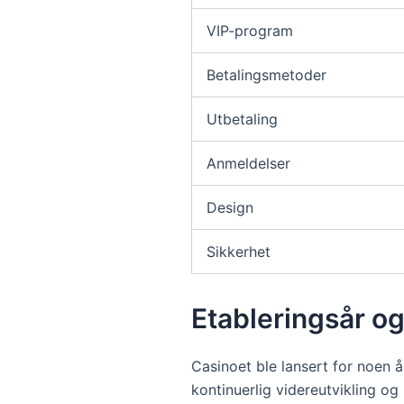
VIP-program
Betalingsmetoder
Utbetaling
Anmeldelser
Design
Sikkerhet
Etableringsår og
Casinoet ble lansert for noen å
kontinuerlig videreutvikling og 