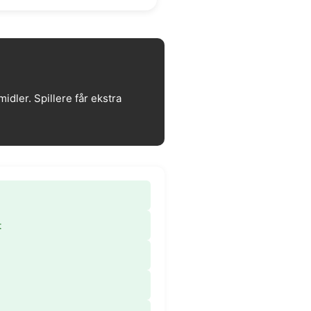
ler. Spillere får ekstra
t