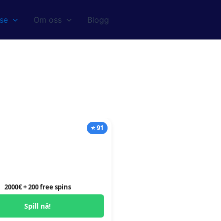
se
Om oss
Blogg
⭐ 91
2000€ + 200 free spins
Spill nå!