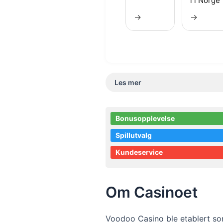
l i Norge
→
→
Les mer
Bonusopplevelse
Spillutvalg
Kundeservice
Om Casinoet
Voodoo Casino ble etablert som