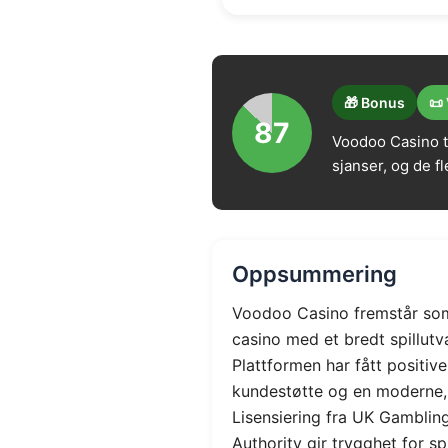
🎁 Bonus
📜 
87
Voodoo Casino t
sjanser, og de 
Oppsummering
Voodoo Casino fremstår som
casino med et bredt spillut
Plattformen har fått positiv
kundestøtte og en moderne, 
Lisensiering fra UK Gambli
Authority gir trygghet for sp