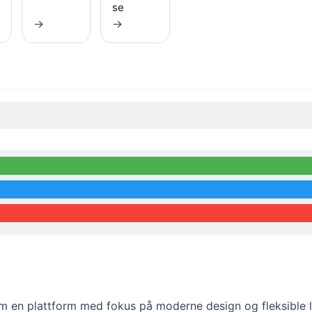
se
→
→
 en plattform med fokus på moderne design og fleksible løsn