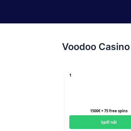
Hopp
rett
til
innholdet
Voodoo Casino
1
1500€ + 75 free spins
Spill nå!