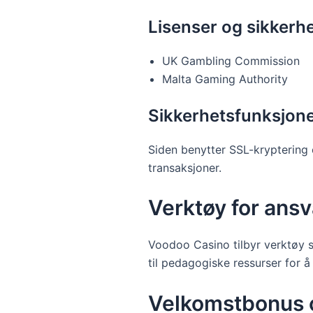
Lisenser og sikkerh
UK Gambling Commission
Malta Gaming Authority
Sikkerhetsfunksjone
Siden benytter SSL-kryptering 
transaksjoner.
Verktøy for ansva
Voodoo Casino tilbyr verktøy s
til pedagogiske ressurser for å 
Velkomstbonus 