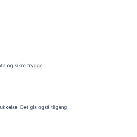
ata og sikre trygge
ukkelse. Det gis også tilgang