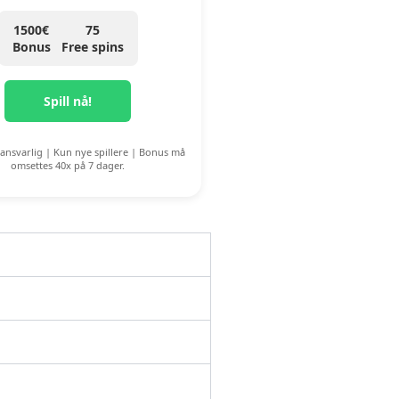
1500€
75
Bonus
Free spins
Spill nå!
l ansvarlig | Kun nye spillere | Bonus må
omsettes 40x på 7 dager.