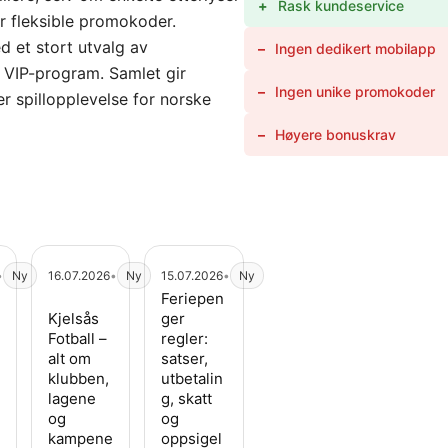
Rask kundeservice
 fleksible promokoder.
d et stort utvalg av
Ingen dedikert mobilapp
 VIP-program. Samlet gir
Ingen unike promokoder
er spillopplevelse for norske
Høyere bonuskrav
•
Ny
16.07.2026
•
Ny
15.07.2026
•
Ny
Les artikkel:
Feriepen
el:
Les artikkel:
Kjelsås
ger
Fotball –
regler:
alt om
satser,
klubben,
utbetalin
lagene
g, skatt
og
og
kampene
oppsigel