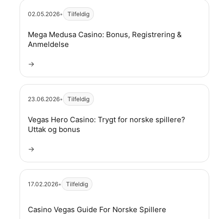
02.05.2026
•
Tilfeldig
Les artikkel:
Mega Medusa Casino: Bonus, Registrering &
Anmeldelse
→
23.06.2026
•
Tilfeldig
Les artikkel:
Vegas Hero Casino: Trygt for norske spillere?
Uttak og bonus
→
17.02.2026
•
Tilfeldig
Les artikkel:
Casino Vegas Guide For Norske Spillere