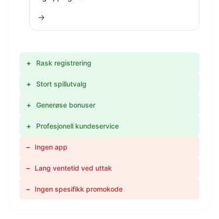
→
Rask registrering
Stort spillutvalg
Generøse bonuser
Profesjonell kundeservice
Ingen app
Lang ventetid ved uttak
Ingen spesifikk promokode