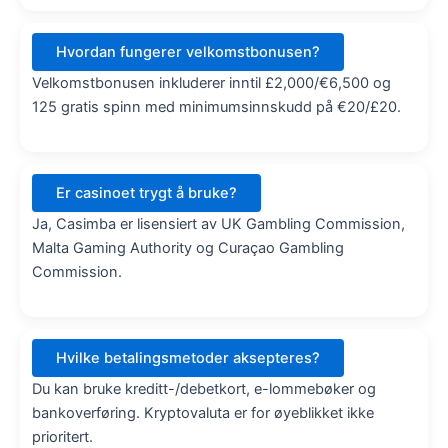
Hvordan fungerer velkomstbonusen?
Velkomstbonusen inkluderer inntil £2,000/€6,500 og
125 gratis spinn med minimumsinnskudd på €20/£20.
Er casinoet trygt å bruke?
Ja, Casimba er lisensiert av UK Gambling Commission,
Malta Gaming Authority og Curaçao Gambling
Commission.
Hvilke betalingsmetoder aksepteres?
Du kan bruke kreditt-/debetkort, e-lommebøker og
bankoverføring. Kryptovaluta er for øyeblikket ikke
prioritert.