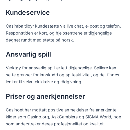
Kundeservice
Casimba tilbyr kundestøtte via live chat, e-post og telefon.
Responstiden er kort, og hjelpsentrene er tilgjengelige
døgnet rundt med støtte på norsk.
Ansvarlig spill
Verktøy for ansvarlig spill er lett tilgjengelige. Spillere kan
sette grenser for innskudd og spilleaktivitet, og det finnes
lenker til selvutelukkelse og rådgivning.
Priser og anerkjennelser
Casinoet har mottatt positive anmeldelser fra anerkjente
kilder som Casino.org, AskGamblers og SiGMA World, noe
som understreker deres profesjonalitet og kvalitet.