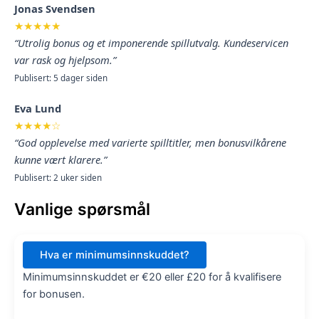
Jonas Svendsen
★★★★★
“Utrolig bonus og et imponerende spillutvalg. Kundeservicen
var rask og hjelpsom.”
Publisert: 5 dager siden
Eva Lund
★★★★☆
“God opplevelse med varierte spilltitler, men bonusvilkårene
kunne vært klarere.”
Publisert: 2 uker siden
Vanlige spørsmål
Hva er minimumsinnskuddet?
Minimumsinnskuddet er €20 eller £20 for å kvalifisere
for bonusen.