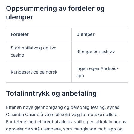
Oppsummering av fordeler og
ulemper
Fordeler
Ulemper
Stort spillutvalg og live
Strenge bonuskrav
casino
Ingen egen Android-
Kundeservice på norsk
app
Totalinntrykk og anbefaling
Etter en nøye gjennomgang og personlig testing, synes
Casimba Casino å være et solid valg for norske spillere.
Fordelene med et bredt utvalg av spill og en attraktiv bonus
oppveier de små ulempene, som manglende mobilapp og