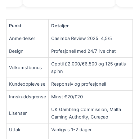
Punkt
Detaljer
Anmeldelser
Casimba Review 2025: 4,5/5
Design
Profesjonell med 24/7 live chat
Opptil £2,000/€6,500 og 125 gratis
Velkomstbonus
spinn
Kundeopplevelse
Responsiv og profesjonell
Innskuddsgrense
Minst €20/£20
UK Gambling Commission, Malta
Lisenser
Gaming Authority, Curaçao
Uttak
Vanligvis 1-2 dager