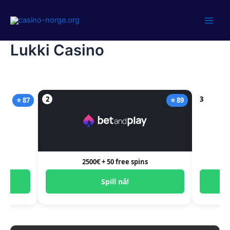
Hopp
rett
Main
til
innholdet
Lukki Casino
Men
2
3
⭐ 87
⭐ 89
2500€ + 50 free spins
Spill nå!