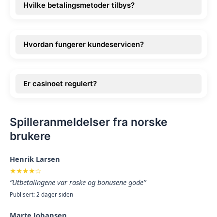
Hvilke betalingsmetoder tilbys?
Hvordan fungerer kundeservicen?
Er casinoet regulert?
Spilleranmeldelser fra norske
brukere
Henrik Larsen
★★★★☆
“Utbetalingene var raske og bonusene gode”
Publisert: 2 dager siden
Marte Johansen