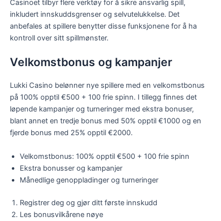
Casinoet tilbyr flere verktøy for å sikre ansvarlig spill,
inkludert innskuddsgrenser og selvutelukkelse. Det
anbefales at spillere benytter disse funksjonene for å ha
kontroll over sitt spillmønster.
Velkomstbonus og kampanjer
Lukki Casino belønner nye spillere med en velkomstbonus
på 100% opptil €500 + 100 frie spinn. I tillegg finnes det
løpende kampanjer og turneringer med ekstra bonuser,
blant annet en tredje bonus med 50% opptil €1000 og en
fjerde bonus med 25% opptil €2000.
Velkomstbonus: 100% opptil €500 + 100 frie spinn
Ekstra bonusser og kampanjer
Månedlige genoppladinger og turneringer
Registrer deg og gjør ditt første innskudd
Les bonusvilkårene nøye