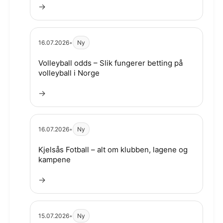
→
16.07.2026
•
Ny
Les artikkel:
Volleyball odds – Slik fungerer betting på
volleyball i Norge
→
16.07.2026
•
Ny
Les artikkel:
Kjelsås Fotball – alt om klubben, lagene og
kampene
→
15.07.2026
•
Ny