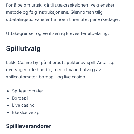
For å be om uttak, gå til uttaksseksjonen, velg ønsket
metode og følg instruksjonene. Gjennomsnittlig
utbetalingstid varierer fra noen timer til et par virkedager.
Uttaksgrenser og verifisering kreves før utbetaling.
Spillutvalg
Lukki Casino byr på et bredt spekter av spill. Antall spill
overstiger ofte hundre, med et variert utvalg av
spilleautomater, bordspill og live casino.
Spilleautomater
Bordspill
Live casino
Eksklusive spill
Spillleverandører