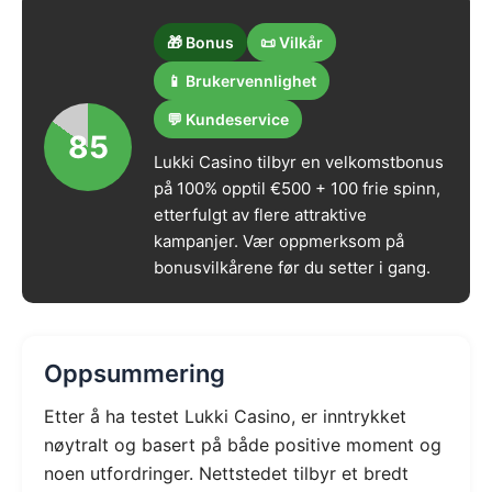
🎁 Bonus
📜 Vilkår
📱 Brukervennlighet
💬 Kundeservice
85
Lukki Casino tilbyr en velkomstbonus
på 100% opptil €500 + 100 frie spinn,
etterfulgt av flere attraktive
kampanjer. Vær oppmerksom på
bonusvilkårene før du setter i gang.
Oppsummering
Etter å ha testet Lukki Casino, er inntrykket
nøytralt og basert på både positive moment og
noen utfordringer. Nettstedet tilbyr et bredt