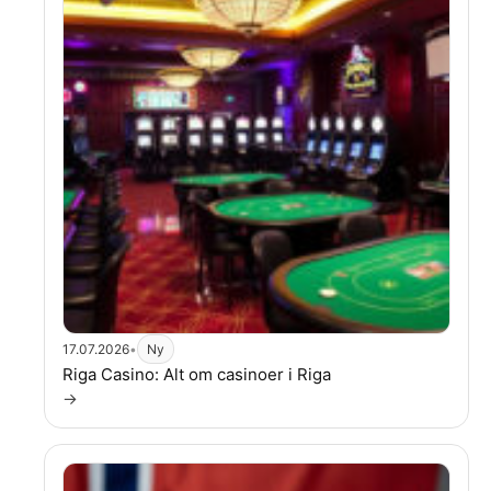
17.07.2026
•
Ny
Les artikkel:
Riga Casino: Alt om casinoer i Riga
→