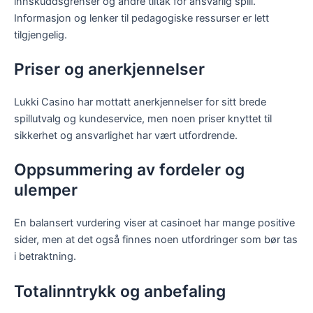
innskuddsgrenser og andre tiltak for ansvarlig spill.
Informasjon og lenker til pedagogiske ressurser er lett
tilgjengelig.
Priser og anerkjennelser
Lukki Casino har mottatt anerkjennelser for sitt brede
spillutvalg og kundeservice, men noen priser knyttet til
sikkerhet og ansvarlighet har vært utfordrende.
Oppsummering av fordeler og
ulemper
En balansert vurdering viser at casinoet har mange positive
sider, men at det også finnes noen utfordringer som bør tas
i betraktning.
Totalinntrykk og anbefaling