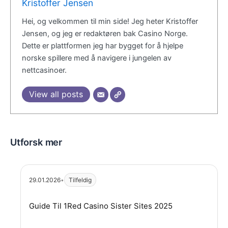
Kristoffer Jensen
Hei, og velkommen til min side! Jeg heter Kristoffer
Jensen, og jeg er redaktøren bak Casino Norge.
Dette er plattformen jeg har bygget for å hjelpe
norske spillere med å navigere i jungelen av
nettcasinoer.
View all posts
Utforsk mer
29.01.2026
•
Tilfeldig
Les artikkel:
Guide Til 1Red Casino Sister Sites 2025