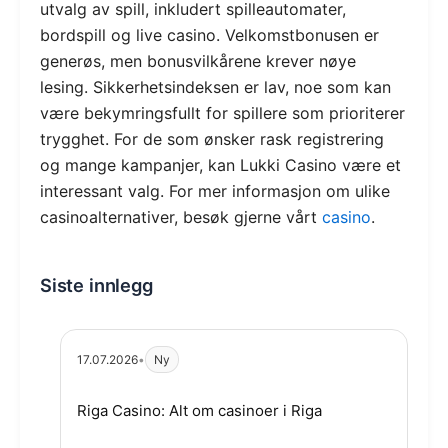
utvalg av spill, inkludert spilleautomater,
bordspill og live casino. Velkomstbonusen er
generøs, men bonusvilkårene krever nøye
lesing. Sikkerhetsindeksen er lav, noe som kan
være bekymringsfullt for spillere som prioriterer
trygghet. For de som ønsker rask registrering
og mange kampanjer, kan Lukki Casino være et
interessant valg. For mer informasjon om ulike
casinoalternativer, besøk gjerne vårt
casino
.
Siste innlegg
17.07.2026
•
Ny
Les artikkel:
Riga Casino: Alt om casinoer i Riga