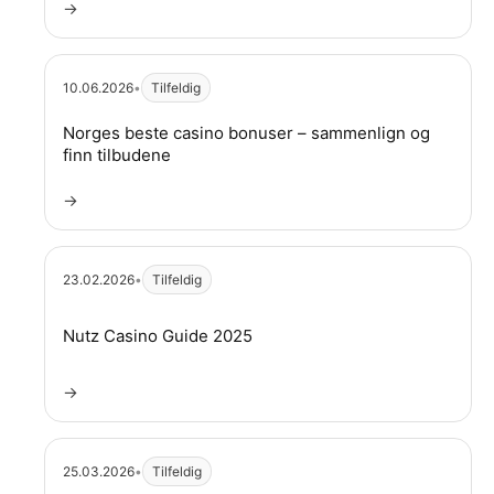
→
10.06.2026
•
Tilfeldig
Les artikkel:
Norges beste casino bonuser – sammenlign og
finn tilbudene
→
23.02.2026
•
Tilfeldig
Les artikkel:
Nutz Casino Guide 2025
→
25.03.2026
•
Tilfeldig