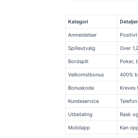
Kategori
Detaljer
Anmeldelser
Positiv
Spilleutvalg
Over 1,2
Bordspill
Poker, 
Velkomstbonus
400% bo
Bonuskode
Kreves 
Kundeservice
Telefon
Utbetaling
Rask og
Mobilapp
Kan opp