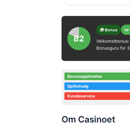
🎁 Bonus
📜 
82
Velkomstbonus: H
Bonusguru for 3
Bonusopplevelse
Spillutvalg
Kundeservice
Om Casinoet