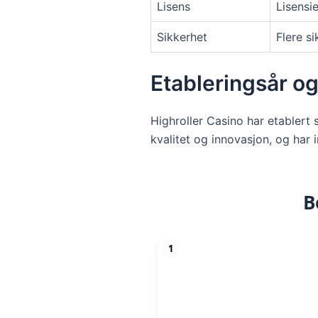
Lisens
Lisensi
Sikkerhet
Flere si
Etableringsår og
Highroller Casino har etablert
kvalitet og innovasjon, og har i
B
1