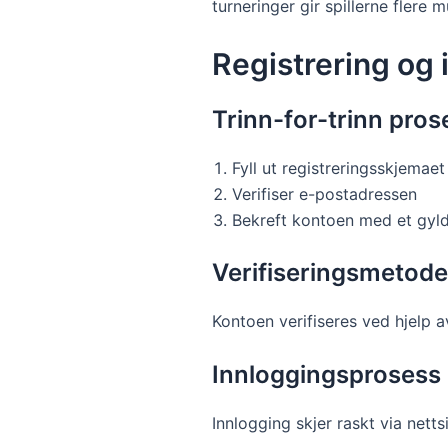
turneringer gir spillerne flere mu
Registrering og 
Trinn-for-trinn pros
Fyll ut registreringsskjemae
Verifiser e-postadressen
Bekreft kontoen med et gyl
Verifiseringsmetode
Kontoen verifiseres ved hjelp a
Innloggingsprosess o
Innlogging skjer raskt via nett