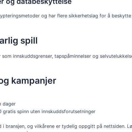
r og databeskyttelse
ypteringsmetoder og har flere sikkerhetslag for å beskytt
rlig spill
y som innskuddsgrenser, tapspåminnelser og selvutelukkelse 
og kampanjer
m dager
 gratis spinn uten innskuddsforutsetninger
i bransjen, og vilkårene er tydelig oppgitt på nettsiden.