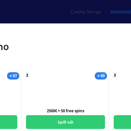
Casino Norge
Anmeldel
no
2
3
⭐ 87
⭐ 89
2500€ + 50 free spins
Spill nå!