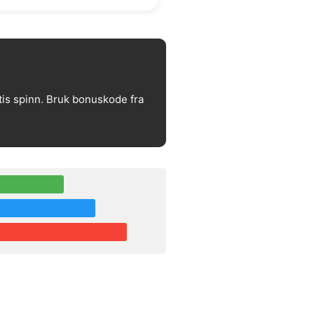
tis spinn. Bruk bonuskode fra