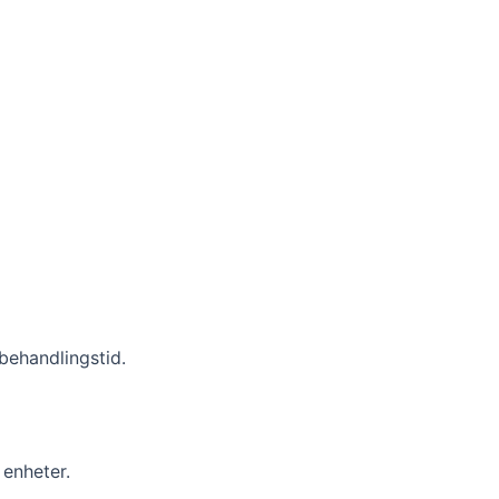
behandlingstid.
 enheter.