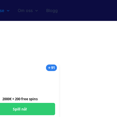
se
Om oss
Blogg
⭐ 91
2000€ + 200 free spins
Spill nå!