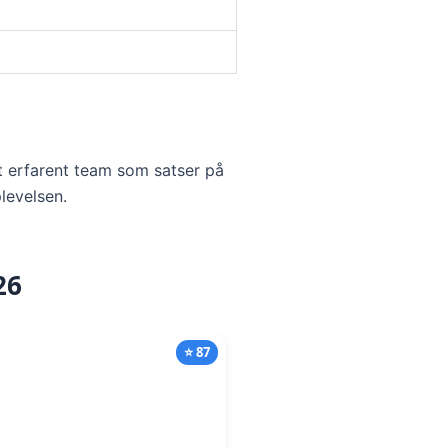
t erfarent team som satser på
plevelsen.
26
⭐ 87