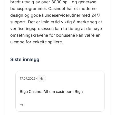
bredt utvalg av over 3000 spill og generøse
bonusprogrammer. Casinoet har et moderne
design og gode kundeservicerutiner med 24/7
support. Det er imidlertid viktig å merke seg at
verifiseringsprosessen kan ta tid og at de høye
omsetningskravene for bonusene kan være en
ulempe for enkelte spillere.
Siste innlegg
17.07.2026
•
Ny
Les artikkel:
Riga Casino: Alt om casinoer i Riga
→