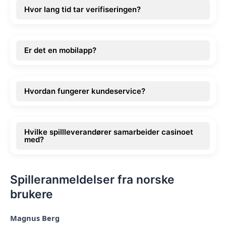
Hvor lang tid tar verifiseringen?
Er det en mobilapp?
Hvordan fungerer kundeservice?
Hvilke spillleverandører samarbeider casinoet
med?
Spilleranmeldelser fra norske
brukere
Magnus Berg