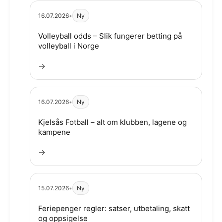
16.07.2026
•
Ny
Les artikkel:
Volleyball odds – Slik fungerer betting på
volleyball i Norge
→
16.07.2026
•
Ny
Les artikkel:
Kjelsås Fotball – alt om klubben, lagene og
kampene
→
15.07.2026
•
Ny
Les artikkel:
Feriepenger regler: satser, utbetaling, skatt
og oppsigelse