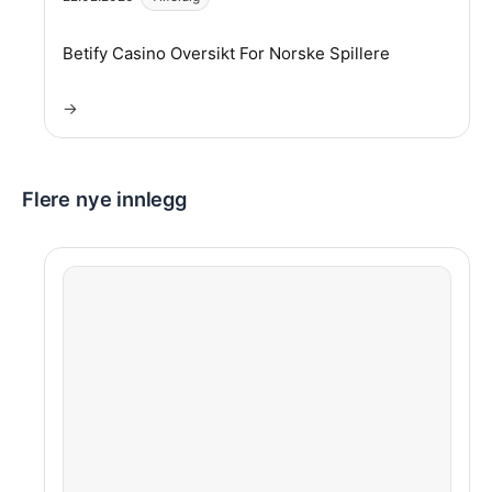
Les artikkel:
Betify Casino Oversikt For Norske Spillere
→
Flere nye innlegg