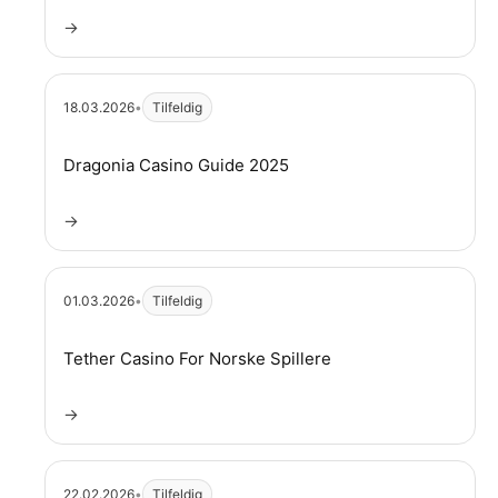
→
18.03.2026
•
Tilfeldig
Les artikkel:
Dragonia Casino Guide 2025
→
01.03.2026
•
Tilfeldig
Les artikkel:
Tether Casino For Norske Spillere
→
22.02.2026
•
Tilfeldig