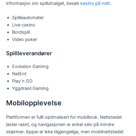
informasjon om spillutvalget, besøk
kasino på nett
.
Spilleautomater
Live casino
Bordspill
Video poker
Spillleverandører
Evolution Gaming
NetEnt
Play’n GO
Yggdrasil Gaming
Mobilopplevelse
Plattformen er fullt optimalisert for mobilbruk. Nettstedet
laster raskt, og navigasjonen er enkel selv på mindre
skjermer. Apper er ikke tilgjengelige, men mobilnettstedet