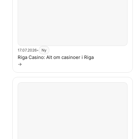
17.07.2026
•
Ny
Les artikkel:
Riga Casino: Alt om casinoer i Riga
→