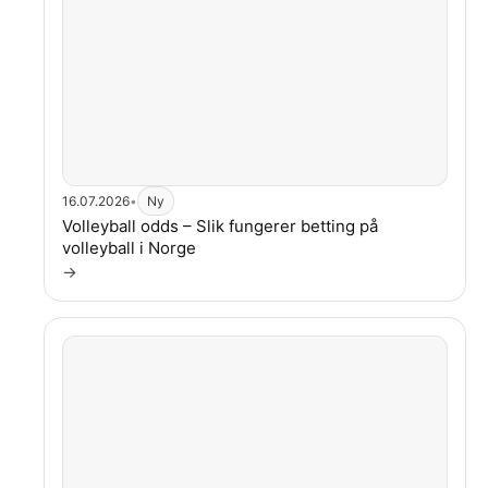
16.07.2026
•
Ny
Les artikkel:
Volleyball odds – Slik fungerer betting på
volleyball i Norge
→