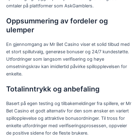
omtaler på plattformer som AskGamblers.
Oppsummering av fordeler og
ulemper
En gjennomgang av Mr Bet Casino viser et solid tilbud med
et stort spillutvalg, generøse bonuser og 24/7 kundestøtte.
Utfordringer som langsom verifisering og høye
omsetningskrav kan imidlertid påvirke spillopplevelsen for
enkelte.
Totalinntrykk og anbefaling
Basert på egen testing og tilbakemeldinger fra spillere, er Mr
Bet Casino et godt alternativ for den som ønsker en variert
spillopplevelse og attraktive bonusordninger. Til tross for
enkelte utfordringer med verifiseringsprosessen, oppveier
de positive sidene for de fleste brukere.