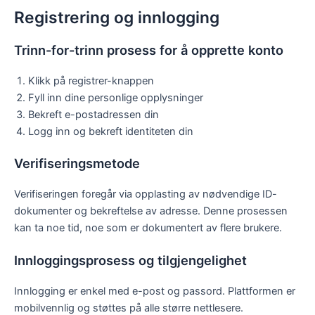
Registrering og innlogging
Trinn-for-trinn prosess for å opprette konto
Klikk på registrer-knappen
Fyll inn dine personlige opplysninger
Bekreft e-postadressen din
Logg inn og bekreft identiteten din
Verifiseringsmetode
Verifiseringen foregår via opplasting av nødvendige ID-
dokumenter og bekreftelse av adresse. Denne prosessen
kan ta noe tid, noe som er dokumentert av flere brukere.
Innloggingsprosess og tilgjengelighet
Innlogging er enkel med e-post og passord. Plattformen er
mobilvennlig og støttes på alle større nettlesere.