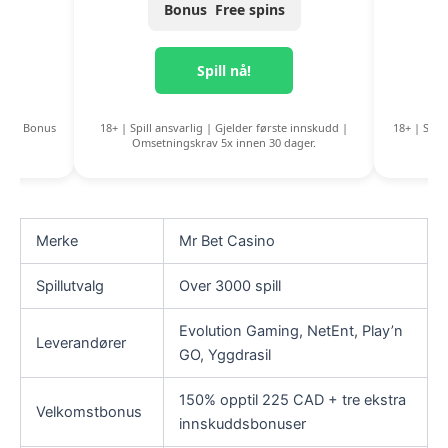
Bonus
Free spins
Spill nå!
ere | Bonus
18+ | Spill ansvarlig | Gjelder første innskudd |
18+ | Spil
r.
Omsetningskrav 5x innen 30 dager.
Merke
Mr Bet Casino
Spillutvalg
Over 3000 spill
Evolution Gaming, NetEnt, Play’n
Leverandører
GO, Yggdrasil
150% opptil 225 CAD + tre ekstra
Velkomstbonus
innskuddsbonuser