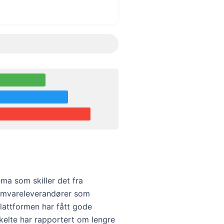
ema som skiller det fra
ramvareleverandører som
lattformen har fått gode
kelte har rapportert om lengre