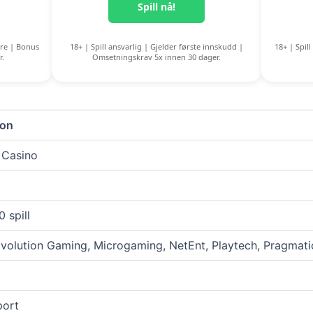
Spill nå!
ere | Bonus
18+ | Spill ansvarlig | Gjelder første innskudd |
18+ | Spil
r.
Omsetningskrav 5x innen 30 dager.
jon
y Casino
 spill
Evolution Gaming, Microgaming, NetEnt, Playtech, Pragmatic
port