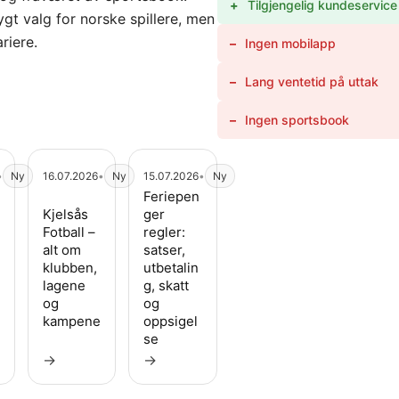
Tilgjengelig kundeservice
ygt valg for norske spillere, men
riere.
Ingen mobilapp
Lang ventetid på uttak
Ingen sportsbook
•
Ny
16.07.2026
•
Ny
15.07.2026
•
Ny
Les artikkel:
Feriepen
el:
Les artikkel:
Kjelsås
ger
Fotball –
regler:
alt om
satser,
klubben,
utbetalin
lagene
g, skatt
og
og
kampene
oppsigel
se
→
→