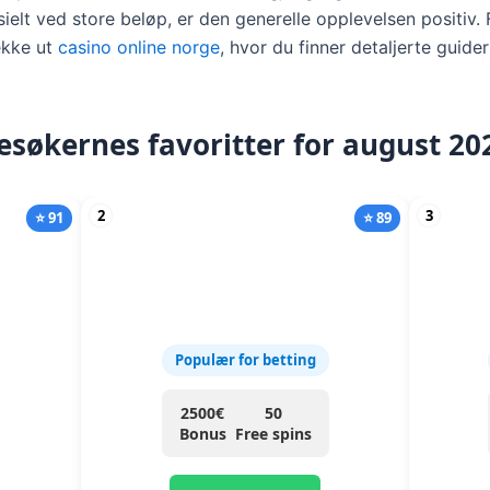
sielt ved store beløp, er den generelle opplevelsen positiv
ekke ut
casino online norge
, hvor du finner detaljerte guider
esøkernes favoritter for
august 20
2
3
⭐ 91
⭐ 89
Populær for betting
2500€
50
Bonus
Free spins