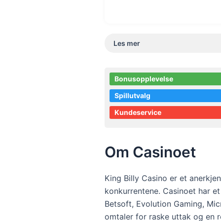
Les mer
Bonusopplevelse
Spillutvalg
Kundeservice
Om Casinoet
King Billy Casino er et anerkje
konkurrentene. Casinoet har et
Betsoft, Evolution Gaming, Mic
omtaler for raske uttak og en 