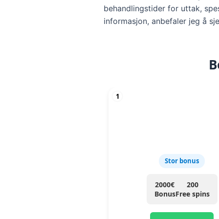
behandlingstider for uttak, spe
informasjon, anbefaler jeg å sj
B
1
Stor bonus
2000€
200
Bonus
Free spins