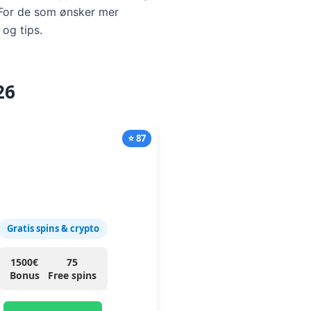
. For de som ønsker mer
 og tips.
26
⭐ 87
Gratis spins & crypto
1500€
75
Bonus
Free spins