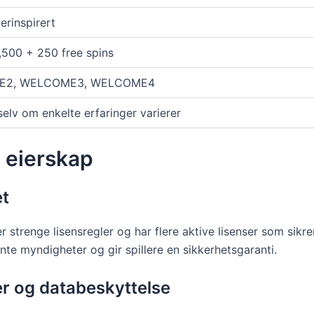
erinspirert
,500 + 250 free spins
2, WELCOME3, WELCOME4
 selv om enkelte erfaringer varierer
 eierskap
et
 strenge lisensregler og har flere aktive lisenser som sikre
nte myndigheter og gir spillere en sikkerhetsgaranti.
r og databeskyttelse