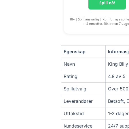
Spill nå!
18+ | Spill ansvarlig | Kun for nye spill
må omsettes 40x innen 7 dage
Egenskap
Informas
Navn
King Bill
Rating
4.8 av 5
Spillutvalg
Over 5000
Leverandører
Betsoft, 
Uttakstid
1-2 dager
Kundeservice
24/7 sup