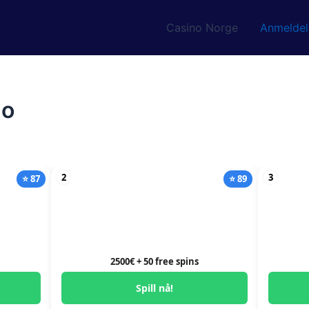
Casino Norge
Anmeldel
no
2
3
⭐ 87
⭐ 89
2500€ + 50 free spins
Spill nå!