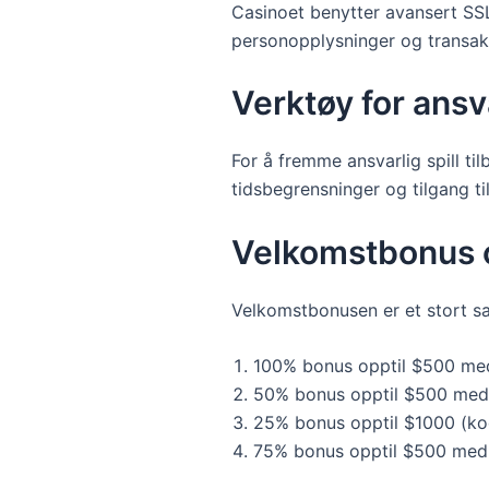
Casinoet benytter avansert SSL
personopplysninger og transak
Verktøy for ansva
For å fremme ansvarlig spill til
tidsbegrensninger og tilgang til
Velkomstbonus 
Velkomstbonusen er et stort sa
100% bonus opptil $500 med 
50% bonus opptil $500 med
25% bonus opptil $1000 (k
75% bonus opptil $500 med