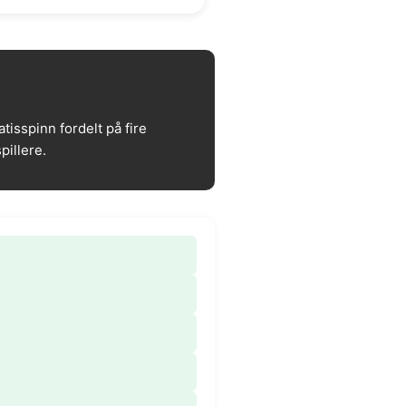
isspinn fordelt på fire
pillere.