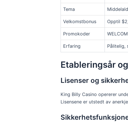
Tema
Middelald
Velkomstbonus
Opptil $2
Promokoder
WELCOME
Erfaring
Pålitelig,
Etableringsår og
Lisenser og sikkerh
King Billy Casino opererer under
Lisensene er utstedt av anerkje
Sikkerhetsfunksjone