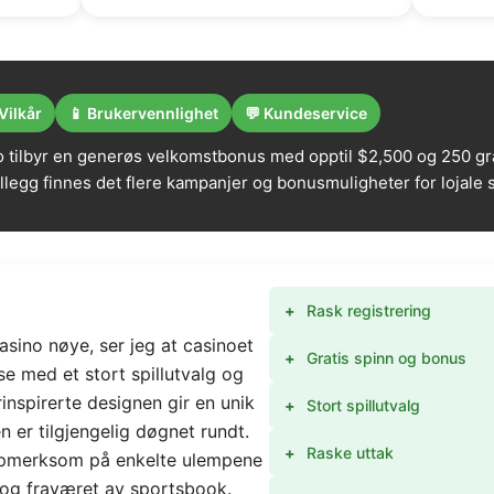
Vilkår
📱 Brukervennlighet
💬 Kundeservice
o tilbyr en generøs velkomstbonus med opptil $2,500 og 250 grat
illegg finnes det flere kampanjer og bonusmuligheter for lojale s
Rask registrering
Casino nøye, ser jeg at casinoet
Gratis spinn og bonus
se med et stort spillutvalg og
inspirerte designen gir en unik
Stort spillutvalg
 er tilgjengelig døgnet rundt.
Raske uttak
ppmerksom på enkelte ulempene
og fraværet av sportsbook.