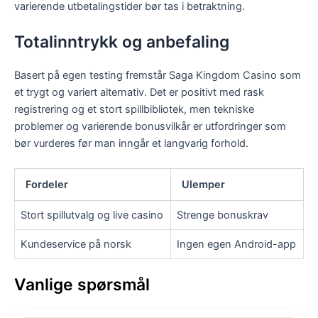
varierende utbetalingstider bør tas i betraktning.
Totalinntrykk og anbefaling
Basert på egen testing fremstår Saga Kingdom Casino som
et trygt og variert alternativ. Det er positivt med rask
registrering og et stort spillbibliotek, men tekniske
problemer og varierende bonusvilkår er utfordringer som
bør vurderes før man inngår et langvarig forhold.
Fordeler
Ulemper
Stort spillutvalg og live casino
Strenge bonuskrav
Kundeservice på norsk
Ingen egen Android-app
Vanlige spørsmål