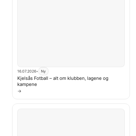
16.07.2026
•
Ny
Les artikkel:
Kjelsås Fotball – alt om klubben, lagene og
kampene
→