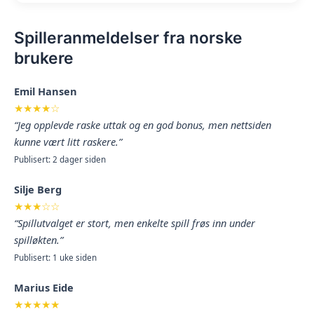
Spilleranmeldelser fra norske
brukere
Emil Hansen
★★★★☆
“Jeg opplevde raske uttak og en god bonus, men nettsiden
kunne vært litt raskere.”
Publisert: 2 dager siden
Silje Berg
★★★☆☆
“Spillutvalget er stort, men enkelte spill frøs inn under
spilløkten.”
Publisert: 1 uke siden
Marius Eide
★★★★★