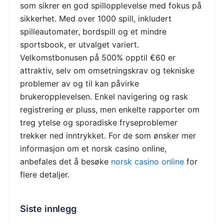
som sikrer en god spillopplevelse med fokus på
sikkerhet. Med over 1000 spill, inkludert
spilleautomater, bordspill og et mindre
sportsbook, er utvalget variert.
Velkomstbonusen på 500% opptil €60 er
attraktiv, selv om omsetningskrav og tekniske
problemer av og til kan påvirke
brukeropplevelsen. Enkel navigering og rask
registrering er pluss, men enkelte rapporter om
treg ytelse og sporadiske fryseproblemer
trekker ned inntrykket. For de som ønsker mer
informasjon om et norsk casino online,
anbefales det å besøke
norsk casino online
for
flere detaljer.
Siste innlegg