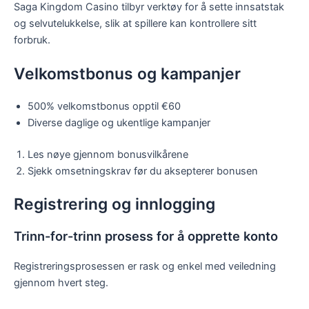
Saga Kingdom Casino tilbyr verktøy for å sette innsatstak
og selvutelukkelse, slik at spillere kan kontrollere sitt
forbruk.
Velkomstbonus og kampanjer
500% velkomstbonus opptil €60
Diverse daglige og ukentlige kampanjer
Les nøye gjennom bonusvilkårene
Sjekk omsetningskrav før du aksepterer bonusen
Registrering og innlogging
Trinn-for-trinn prosess for å opprette konto
Registreringsprosessen er rask og enkel med veiledning
gjennom hvert steg.