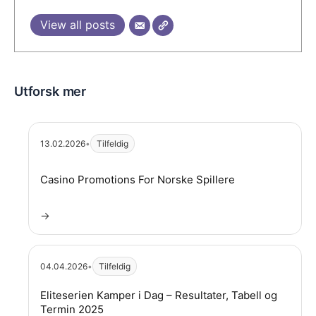
View all posts
Utforsk mer
13.02.2026
•
Tilfeldig
Les artikkel:
Casino Promotions For Norske Spillere
→
04.04.2026
•
Tilfeldig
Les artikkel:
Eliteserien Kamper i Dag – Resultater, Tabell og
Termin 2025