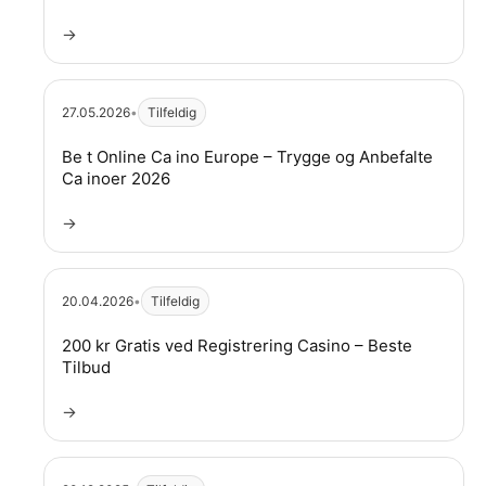
→
27.05.2026
•
Tilfeldig
Les artikkel:
Be t Online Ca ino Europe – Trygge og Anbefalte
Ca inoer 2026
→
20.04.2026
•
Tilfeldig
Les artikkel:
200 kr Gratis ved Registrering Casino – Beste
Tilbud
→