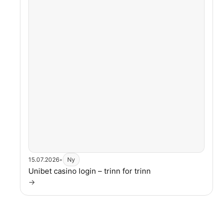
15.07.2026
•
Ny
Les artikkel:
Unibet casino login – trinn for trinn
→