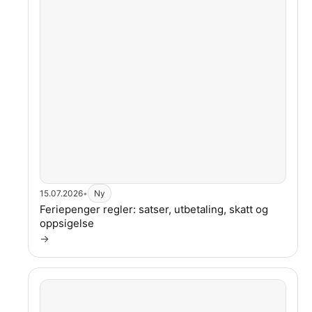
15.07.2026
•
Ny
Les artikkel:
Feriepenger regler: satser, utbetaling, skatt og
oppsigelse
→