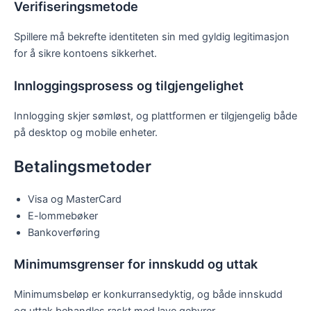
Verifiseringsmetode
Spillere må bekrefte identiteten sin med gyldig legitimasjon
for å sikre kontoens sikkerhet.
Innloggingsprosess og tilgjengelighet
Innlogging skjer sømløst, og plattformen er tilgjengelig både
på desktop og mobile enheter.
Betalingsmetoder
Visa og MasterCard
E-lommebøker
Bankoverføring
Minimumsgrenser for innskudd og uttak
Minimumsbeløp er konkurransedyktig, og både innskudd