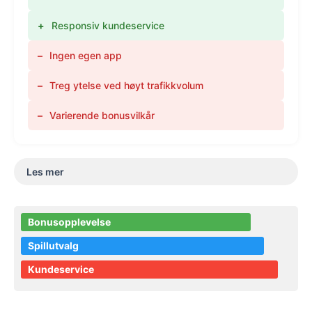
Responsiv kundeservice
Ingen egen app
Treg ytelse ved høyt trafikkvolum
Varierende bonusvilkår
Les mer
Bonusopplevelse
Spillutvalg
Kundeservice