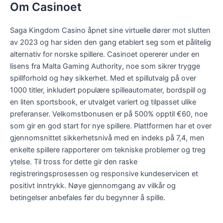
Om Casinoet
Saga Kingdom Casino åpnet sine virtuelle dører mot slutten
av 2023 og har siden den gang etablert seg som et pålitelig
alternativ for norske spillere. Casinoet opererer under en
lisens fra Malta Gaming Authority, noe som sikrer trygge
spillforhold og høy sikkerhet. Med et spillutvalg på over
1000 titler, inkludert populære spilleautomater, bordspill og
en liten sportsbook, er utvalget variert og tilpasset ulike
preferanser. Velkomstbonusen er på 500% opptil €60, noe
som gir en god start for nye spillere. Plattformen har et over
gjennomsnittet sikkerhetsnivå med en indeks på 7,4, men
enkelte spillere rapporterer om tekniske problemer og treg
ytelse. Til tross for dette gir den raske
registreringsprosessen og responsive kundeservicen et
positivt inntrykk. Nøye gjennomgang av vilkår og
betingelser anbefales før du begynner å spille.