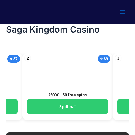
Hopp
rett
Main
til
innholdet
Saga Kingdom Casino
Men
2
3
⭐ 87
⭐ 89
2500€ + 50 free spins
Spill nå!