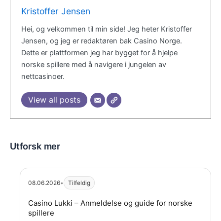
Kristoffer Jensen
Hei, og velkommen til min side! Jeg heter Kristoffer
Jensen, og jeg er redaktøren bak Casino Norge.
Dette er plattformen jeg har bygget for å hjelpe
norske spillere med å navigere i jungelen av
nettcasinoer.
View all posts
Utforsk mer
08.06.2026
•
Tilfeldig
Les artikkel:
Casino Lukki – Anmeldelse og guide for norske
spillere