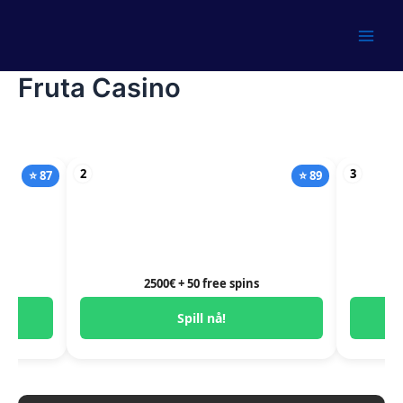
Hopp
rett
Main
til
innholdet
Fruta Casino
Men
2
3
⭐ 87
⭐ 89
2500€ + 50 free spins
Spill nå!