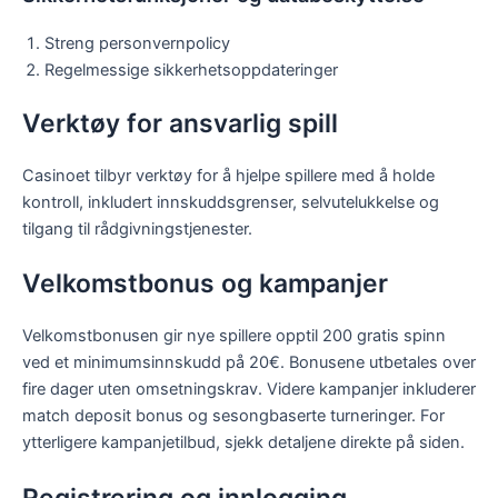
Streng personvernpolicy
Regelmessige sikkerhetsoppdateringer
Verktøy for ansvarlig spill
Casinoet tilbyr verktøy for å hjelpe spillere med å holde
kontroll, inkludert innskuddsgrenser, selvutelukkelse og
tilgang til rådgivningstjenester.
Velkomstbonus og kampanjer
Velkomstbonusen gir nye spillere opptil 200 gratis spinn
ved et minimumsinnskudd på 20€. Bonusene utbetales over
fire dager uten omsetningskrav. Videre kampanjer inkluderer
match deposit bonus og sesongbaserte turneringer. For
ytterligere kampanjetilbud, sjekk detaljene direkte på siden.
Registrering og innlogging