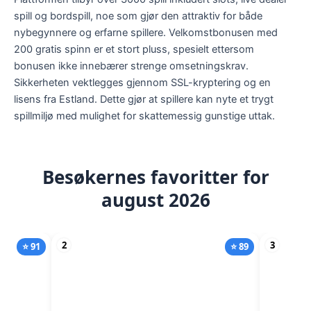
spill og bordspill, noe som gjør den attraktiv for både
nybegynnere og erfarne spillere. Velkomstbonusen med
200 gratis spinn er et stort pluss, spesielt ettersom
bonusen ikke innebærer strenge omsetningskrav.
Sikkerheten vektlegges gjennom SSL-kryptering og en
lisens fra Estland. Dette gjør at spillere kan nyte et trygt
spillmiljø med mulighet for skattemessig gunstige uttak.
Besøkernes favoritter for
august 2026
2
3
⭐ 91
⭐ 89