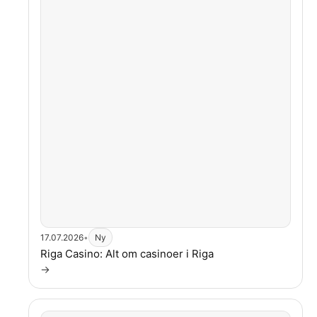
17.07.2026
•
Ny
Les artikkel:
Riga Casino: Alt om casinoer i Riga
→