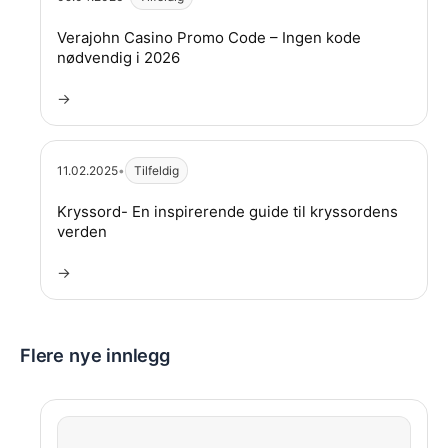
Les artikkel:
Verajohn Casino Promo Code – Ingen kode
nødvendig i 2026
→
11.02.2025
•
Tilfeldig
Les artikkel:
Kryssord- En inspirerende guide til kryssordens
verden
→
Flere nye innlegg