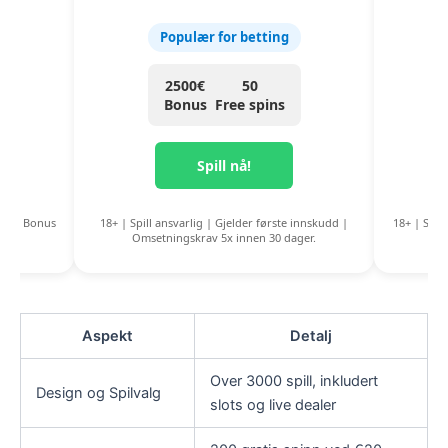
Populær for betting
2500€
50
Bonus
Free spins
Spill nå!
ere | Bonus
18+ | Spill ansvarlig | Gjelder første innskudd |
18+ | Spil
r.
Omsetningskrav 5x innen 30 dager.
Aspekt
Detalj
Over 3000 spill, inkludert
Design og Spilvalg
slots og live dealer