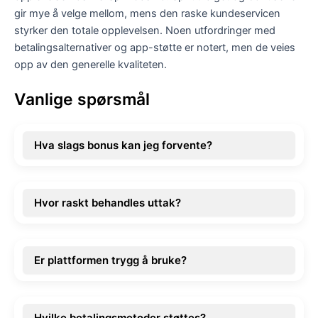
gir mye å velge mellom, mens den raske kundeservicen
styrker den totale opplevelsen. Noen utfordringer med
betalingsalternativer og app-støtte er notert, men de veies
opp av den generelle kvaliteten.
Vanlige spørsmål
Hva slags bonus kan jeg forvente?
Hvor raskt behandles uttak?
Er plattformen trygg å bruke?
Hvilke betalingsmetoder støttes?