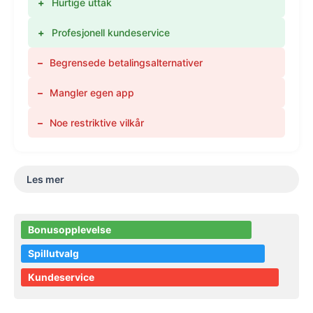
Hurtige uttak
Profesjonell kundeservice
Begrensede betalingsalternativer
Mangler egen app
Noe restriktive vilkår
Les mer
Bonusopplevelse
Spillutvalg
Kundeservice