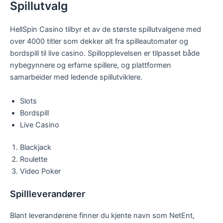
Spillutvalg
HellSpin Casino tilbyr et av de største spillutvalgene med
over 4000 titler som dekker alt fra spilleautomater og
bordspill til live casino. Spillopplevelsen er tilpasset både
nybegynnere og erfarne spillere, og plattformen
samarbeider med ledende spillutviklere.
Slots
Bordspill
Live Casino
Blackjack
Roulette
Video Poker
Spillleverandører
Blant leverandørene finner du kjente navn som NetEnt,