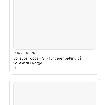
16.07.2026
•
Ny
Les artikkel:
Volleyball odds – Slik fungerer betting på
volleyball i Norge
→