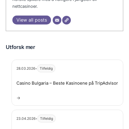
nettcasinoer.
View all posts
Utforsk mer
28.03.2026
•
Tilfeldig
Les artikkel:
Casino Bulgaria – Beste Kasinoene på TripAdvisor
→
23.04.2026
•
Tilfeldig