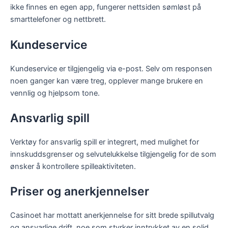
ikke finnes en egen app, fungerer nettsiden sømløst på
smarttelefoner og nettbrett.
Kundeservice
Kundeservice er tilgjengelig via e-post. Selv om responsen
noen ganger kan være treg, opplever mange brukere en
vennlig og hjelpsom tone.
Ansvarlig spill
Verktøy for ansvarlig spill er integrert, med mulighet for
innskuddsgrenser og selvutelukkelse tilgjengelig for de som
ønsker å kontrollere spilleaktiviteten.
Priser og anerkjennelser
Casinoet har mottatt anerkjennelse for sitt brede spillutvalg
og ansvarlige drift, noe som styrker inntrykket av en solid