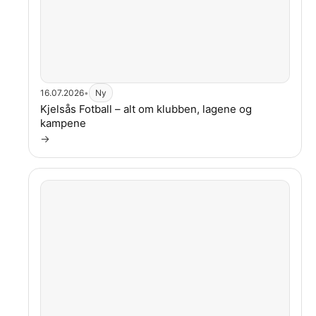
16.07.2026
•
Ny
Les artikkel:
Kjelsås Fotball – alt om klubben, lagene og
kampene
→