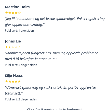
Martine Holm
★★★★☆
“Jeg likte bonusene og det brede spillutvalget. Enkel registrering
gjør opplevelsen smidig.”
Publisert: 1 uke siden
Jonas Lie
★★☆☆☆
“Mobilversjonen fungerer bra, men jeg opplevde problemer
med å få bekreftet kontoen min.”
Publisert: 5 dager siden
Silje Næss
★★★★★
“Utmerket spillutvalg og raske uttak. En positiv opplevelse
totalt sett.”
Publisert: 2 dager siden
Klikk for å vurdere dette innlegget!