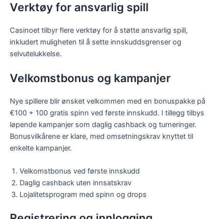
Verktøy for ansvarlig spill
Casinoet tilbyr flere verktøy for å støtte ansvarlig spill,
inkludert muligheten til å sette innskuddsgrenser og
selvutelukkelse.
Velkomstbonus og kampanjer
Nye spillere blir ønsket velkommen med en bonuspakke på
€100 + 100 gratis spinn ved første innskudd. I tillegg tilbys
løpende kampanjer som daglig cashback og turneringer.
Bonusvilkårene er klare, med omsetningskrav knyttet til
enkelte kampanjer.
Velkomstbonus ved første innskudd
Daglig cashback uten innsatskrav
Lojalitetsprogram med spinn og drops
Registrering og innlogging