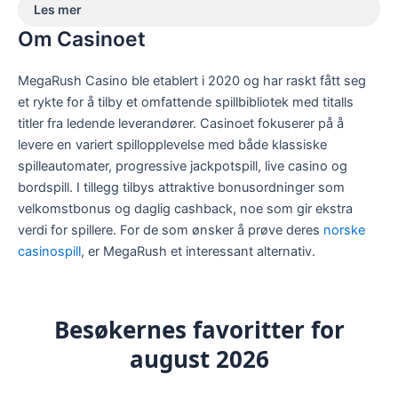
Les mer
Om Casinoet
MegaRush Casino ble etablert i 2020 og har raskt fått seg
et rykte for å tilby et omfattende spillbibliotek med titalls
titler fra ledende leverandører. Casinoet fokuserer på å
levere en variert spillopplevelse med både klassiske
spilleautomater, progressive jackpotspill, live casino og
bordspill. I tillegg tilbys attraktive bonusordninger som
velkomstbonus og daglig cashback, noe som gir ekstra
verdi for spillere. For de som ønsker å prøve deres
norske
casinospill
, er MegaRush et interessant alternativ.
Besøkernes favoritter for
august 2026