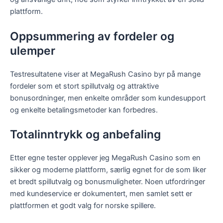
plattform.
Oppsummering av fordeler og
ulemper
Testresultatene viser at MegaRush Casino byr på mange
fordeler som et stort spillutvalg og attraktive
bonusordninger, men enkelte områder som kundesupport
og enkelte betalingsmetoder kan forbedres.
Totalinntrykk og anbefaling
Etter egne tester opplever jeg MegaRush Casino som en
sikker og moderne plattform, særlig egnet for de som liker
et bredt spillutvalg og bonusmuligheter. Noen utfordringer
med kundeservice er dokumentert, men samlet sett er
plattformen et godt valg for norske spillere.