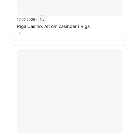
17.07.2026
•
Ny
Les artikkel:
Riga Casino: Alt om casinoer i Riga
→