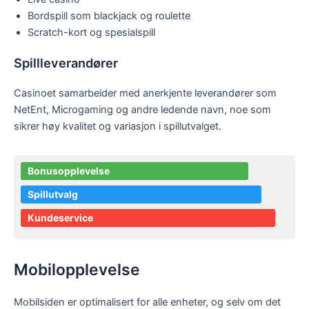
Bordspill som blackjack og roulette
Scratch-kort og spesialspill
Spillleverandører
Casinoet samarbeider med anerkjente leverandører som
NetEnt, Microgaming og andre ledende navn, noe som
sikrer høy kvalitet og variasjon i spillutvalget.
Bonusopplevelse
Spillutvalg
Kundeservice
Mobilopplevelse
Mobilsiden er optimalisert for alle enheter, og selv om det