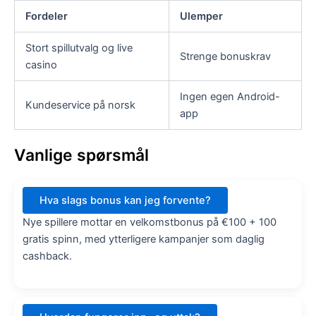
Fordeler
Ulemper
Stort spillutvalg og live
Strenge bonuskrav
casino
Ingen egen Android-
Kundeservice på norsk
app
Vanlige spørsmål
Hva slags bonus kan jeg forvente?
Nye spillere mottar en velkomstbonus på €100 + 100
gratis spinn, med ytterligere kampanjer som daglig
cashback.