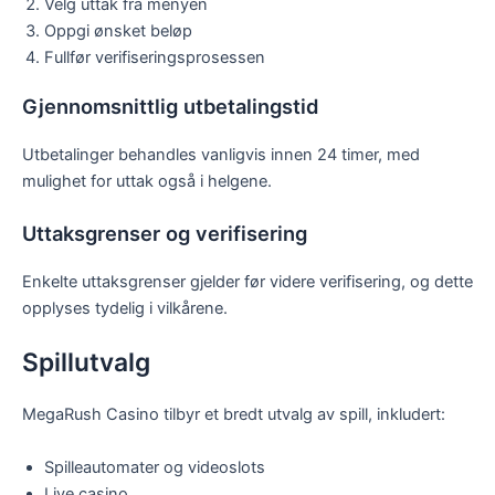
Velg uttak fra menyen
Oppgi ønsket beløp
Fullfør verifiseringsprosessen
Gjennomsnittlig utbetalingstid
Utbetalinger behandles vanligvis innen 24 timer, med
mulighet for uttak også i helgene.
Uttaksgrenser og verifisering
Enkelte uttaksgrenser gjelder før videre verifisering, og dette
opplyses tydelig i vilkårene.
Spillutvalg
MegaRush Casino tilbyr et bredt utvalg av spill, inkludert:
Spilleautomater og videoslots
Live casino