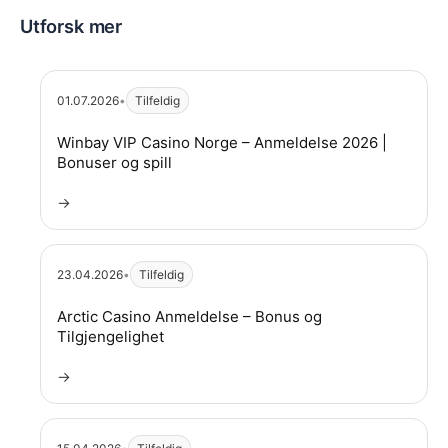
Utforsk mer
01.07.2026
•
Tilfeldig
Les artikkel:
Winbay VIP Casino Norge – Anmeldelse 2026 |
Bonuser og spill
→
23.04.2026
•
Tilfeldig
Les artikkel:
Arctic Casino Anmeldelse – Bonus og
Tilgjengelighet
→