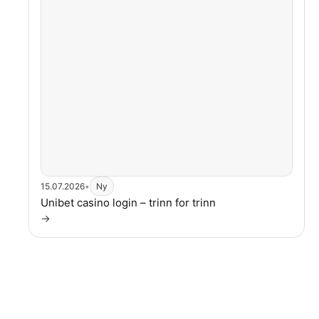
15.07.2026
•
Ny
Les artikkel:
Unibet casino login – trinn for trinn
→
Norsk bokmål