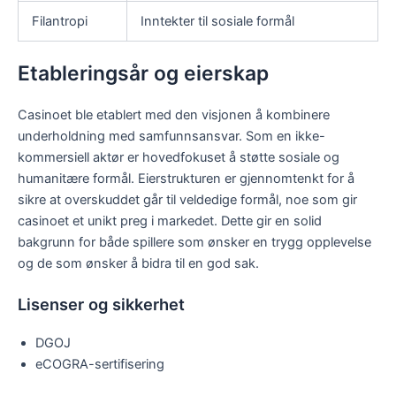
Filantropi
Inntekter til sosiale formål
Etableringsår og eierskap
Casinoet ble etablert med den visjonen å kombinere
underholdning med samfunnsansvar. Som en ikke-
kommersiell aktør er hovedfokuset å støtte sosiale og
humanitære formål. Eierstrukturen er gjennomtenkt for å
sikre at overskuddet går til veldedige formål, noe som gir
casinoet et unikt preg i markedet. Dette gir en solid
bakgrunn for både spillere som ønsker en trygg opplevelse
og de som ønsker å bidra til en god sak.
Lisenser og sikkerhet
DGOJ
eCOGRA-sertifisering