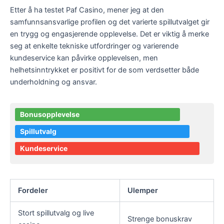
Etter å ha testet Paf Casino, mener jeg at den
samfunnsansvarlige profilen og det varierte spillutvalget gir
en trygg og engasjerende opplevelse. Det er viktig å merke
seg at enkelte tekniske utfordringer og varierende
kundeservice kan påvirke opplevelsen, men
helhetsinntrykket er positivt for de som verdsetter både
underholdning og ansvar.
Bonusopplevelse
Spillutvalg
Kundeservice
Fordeler
Ulemper
Stort spillutvalg og live
Strenge bonuskrav