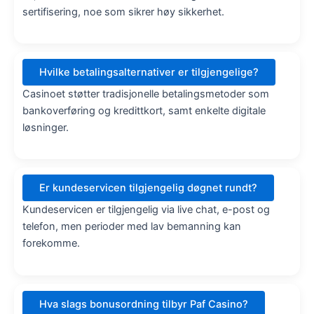
sertifisering, noe som sikrer høy sikkerhet.
Hvilke betalingsalternativer er tilgjengelige?
Casinoet støtter tradisjonelle betalingsmetoder som
bankoverføring og kredittkort, samt enkelte digitale
løsninger.
Er kundeservicen tilgjengelig døgnet rundt?
Kundeservicen er tilgjengelig via live chat, e-post og
telefon, men perioder med lav bemanning kan
forekomme.
Hva slags bonusordning tilbyr Paf Casino?