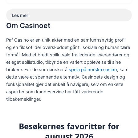
Les mer
Om Casinoet
Paf Casino er en unik aktør med en samfunnsnyttig profil
og en filosofi der overskuddet går til sosiale og humanitære
formål. Med et bredt spillutvalg fra ledende leverandører og
et eget spillstudio, tilbyr de en variert opplevelse til sine
brukere. For de som ønsker å
spela på norska casino
, kan
dette være et spennende alternativ. Casinoets design og
funksjonalitet gjør det enkelt å navigere, selv om enkelte
aspekter som kundeservice har fått varierende
tilbakemeldinger.
Besøkernes favoritter for
august 2026