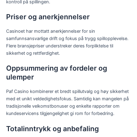
kontroll på spillingen.
Priser og anerkjennelser
Casinoet har mottatt anerkjennelser for sin
samfunnsansvarlige drift og fokus på trygg spillopplevelse.
Flere bransjepriser understreker deres forpliktelse til
sikkerhet og rettferdighet.
Oppsummering av fordeler og
ulemper
Paf Casino kombinerer et bredt spillutvalg og høy sikkerhet
med et unikt veldedighetsfokus. Samtidig kan mangelen på
tradisjonelle velkomstbonuser og enkelte rapporter om
kundeservicens tilgjengelighet gi rom for forbedring.
Totalinntrykk og anbefaling