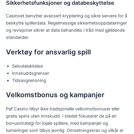
Sikkerhetsfunksjoner og databeskyttelse
Casinoet benytter avansert kryptering og sikre servere for å
beskytte spillerdata. Regelmessige sikkerhetsoppdateringer
og revisjoner sikrer at data behandles i tråd med gjeldende
standarder.
Verktøy for ansvarlig spill
Selvutelukkelse
Innskuddsgrenser
Tidsavgrensning
Velkomstbonus og kampanjer
Paf Casino tilbyr ikke tradisjonelle velkomstbonuser eller
gratis spins uten innskudd. I stedet fokuserer de på en
bonusstrategi for lojale spillere, med kampanjer og
turneringer som tilbys jevnlig. Omsetningskrav og vilkår er