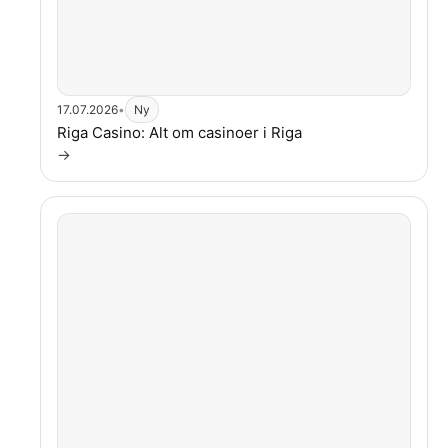
17.07.2026
•
Ny
Les artikkel:
Riga Casino: Alt om casinoer i Riga
→