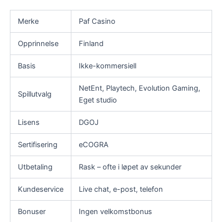
Merke
Paf Casino
Opprinnelse
Finland
Basis
Ikke-kommersiell
NetEnt, Playtech, Evolution Gaming,
Spillutvalg
Eget studio
Lisens
DGOJ
Sertifisering
eCOGRA
Utbetaling
Rask – ofte i løpet av sekunder
Kundeservice
Live chat, e-post, telefon
Bonuser
Ingen velkomstbonus