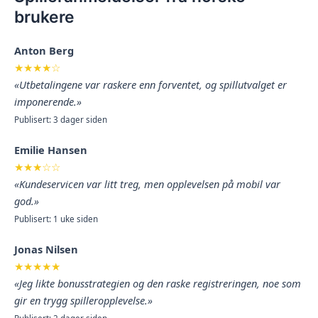
brukere
Anton Berg
★★★★☆
«Utbetalingene var raskere enn forventet, og spillutvalget er
imponerende.»
Publisert: 3 dager siden
Emilie Hansen
★★★☆☆
«Kundeservicen var litt treg, men opplevelsen på mobil var
god.»
Publisert: 1 uke siden
Jonas Nilsen
★★★★★
«Jeg likte bonusstrategien og den raske registreringen, noe som
gir en trygg spilleropplevelse.»