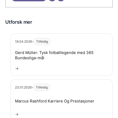
Utforsk mer
19.04.2026
•
Tilfeldig
Les artikkel:
Gerd Müller: Tysk fotballlegende med 365
Bundesliga-mål
→
23.01.2026
•
Tilfeldig
Les artikkel:
Marcus Rashford Karriere Og Prestasjoner
→