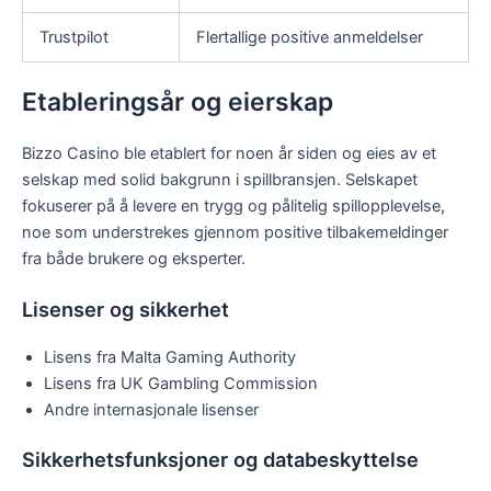
Trustpilot
Flertallige positive anmeldelser
Etableringsår og eierskap
Bizzo Casino ble etablert for noen år siden og eies av et
selskap med solid bakgrunn i spillbransjen. Selskapet
fokuserer på å levere en trygg og pålitelig spillopplevelse,
noe som understrekes gjennom positive tilbakemeldinger
fra både brukere og eksperter.
Lisenser og sikkerhet
Lisens fra Malta Gaming Authority
Lisens fra UK Gambling Commission
Andre internasjonale lisenser
Sikkerhetsfunksjoner og databeskyttelse