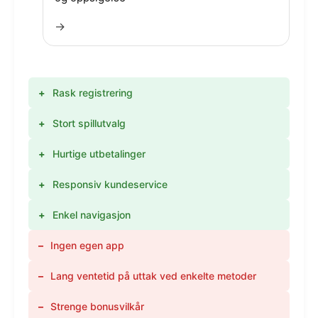
→
Rask registrering
Stort spillutvalg
Hurtige utbetalinger
Responsiv kundeservice
Enkel navigasjon
Ingen egen app
Lang ventetid på uttak ved enkelte metoder
Strenge bonusvilkår