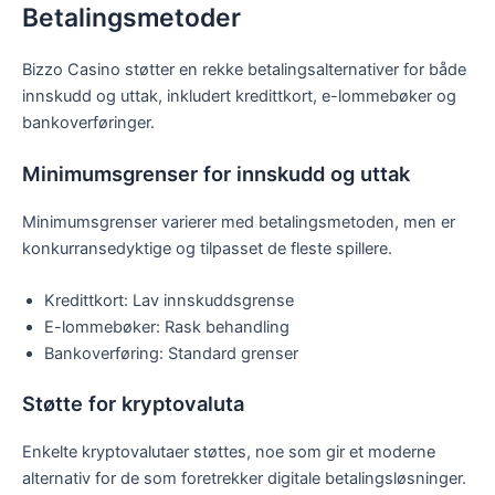
Betalingsmetoder
Bizzo Casino støtter en rekke betalingsalternativer for både
innskudd og uttak, inkludert kredittkort, e-lommebøker og
bankoverføringer.
Minimumsgrenser for innskudd og uttak
Minimumsgrenser varierer med betalingsmetoden, men er
konkurransedyktige og tilpasset de fleste spillere.
Kredittkort: Lav innskuddsgrense
E-lommebøker: Rask behandling
Bankoverføring: Standard grenser
Støtte for kryptovaluta
Enkelte kryptovalutaer støttes, noe som gir et moderne
alternativ for de som foretrekker digitale betalingsløsninger.