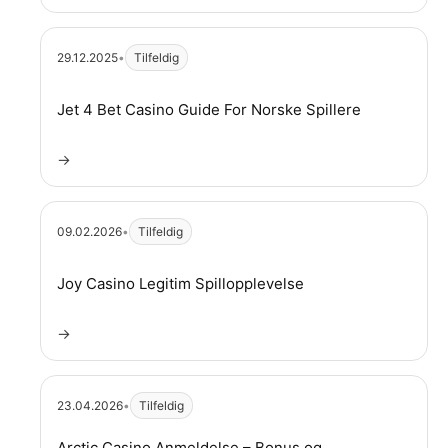
29.12.2025
•
Tilfeldig
Les artikkel:
Jet 4 Bet Casino Guide For Norske Spillere
→
09.02.2026
•
Tilfeldig
Les artikkel:
Joy Casino Legitim Spillopplevelse
→
23.04.2026
•
Tilfeldig
Les artikkel:
Arctic Casino Anmeldelse – Bonus og