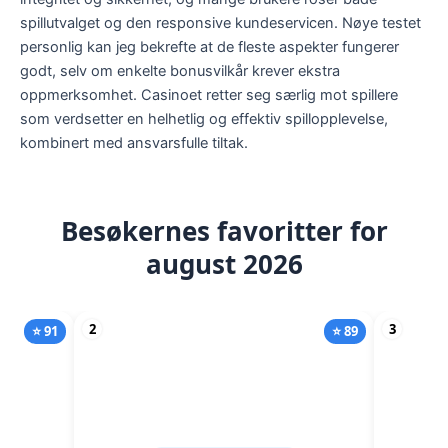
spillutvalget og den responsive kundeservicen. Nøye testet
personlig kan jeg bekrefte at de fleste aspekter fungerer
godt, selv om enkelte bonusvilkår krever ekstra
oppmerksomhet. Casinoet retter seg særlig mot spillere
som verdsetter en helhetlig og effektiv spillopplevelse,
kombinert med ansvarsfulle tiltak.
Besøkernes favoritter for
august 2026
2
3
⭐ 91
⭐ 89