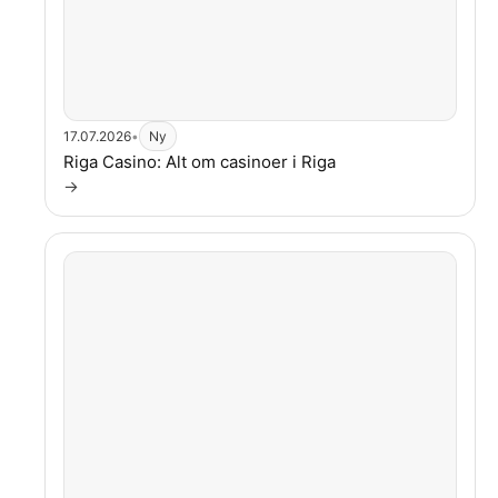
17.07.2026
•
Ny
Les artikkel:
Riga Casino: Alt om casinoer i Riga
→