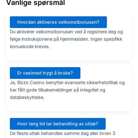
Vanlige spørsmål
Hvordan aktiveres velkomstbonusen?
Du aktiverer velkomstbonusen ved å registrere deg og
følge instruksjonene på hjemmesiden. Ingen spesifikk
bonuskode kreves.
Er casinoet trygt å bruke?
Ja, Bizzo Casino benytter avanserte sikkerhetstiltak og
har fått gode tilbakemeldinger på integritet og
databeskyttelse.
Hvor lang tid tar behandling av uttak?
De fleste uttak behandles samme dag eller innen 3