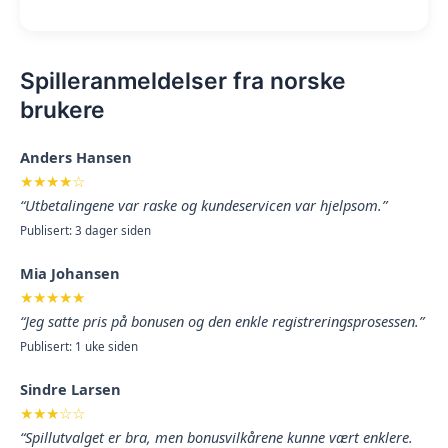
Spilleranmeldelser fra norske
brukere
Anders Hansen
★★★★☆
“Utbetalingene var raske og kundeservicen var hjelpsom.”
Publisert: 3 dager siden
Mia Johansen
★★★★★
“Jeg satte pris på bonusen og den enkle registreringsprosessen.”
Publisert: 1 uke siden
Sindre Larsen
★★★☆☆
“Spillutvalget er bra, men bonusvilkårene kunne vært enklere.