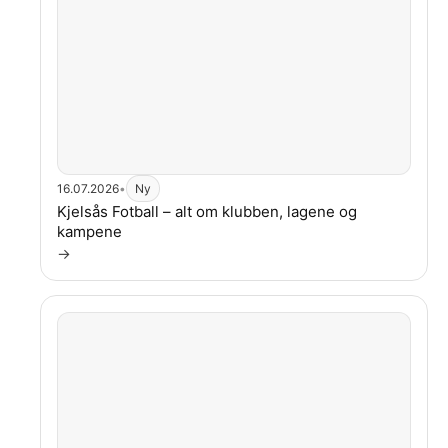
16.07.2026
•
Ny
Les artikkel:
Kjelsås Fotball – alt om klubben, lagene og
kampene
→