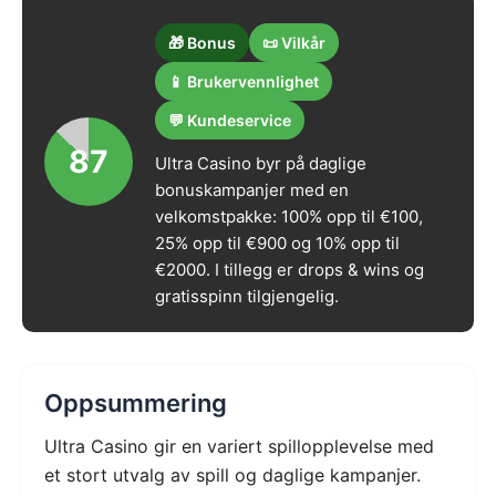
🎁 Bonus
📜 Vilkår
📱 Brukervennlighet
💬 Kundeservice
87
Ultra Casino byr på daglige
bonuskampanjer med en
velkomstpakke: 100% opp til €100,
25% opp til €900 og 10% opp til
€2000. I tillegg er drops & wins og
gratisspinn tilgjengelig.
Oppsummering
Ultra Casino gir en variert spillopplevelse med
et stort utvalg av spill og daglige kampanjer.