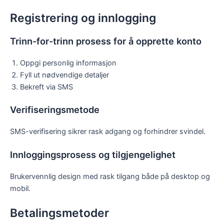
Registrering og innlogging
Trinn-for-trinn prosess for å opprette konto
Oppgi personlig informasjon
Fyll ut nødvendige detaljer
Bekreft via SMS
Verifiseringsmetode
SMS-verifisering sikrer rask adgang og forhindrer svindel.
Innloggingsprosess og tilgjengelighet
Brukervennlig design med rask tilgang både på desktop og
mobil.
Betalingsmetoder