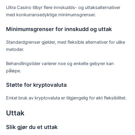
Ultra Casino tilbyr flere innskudds- og uttaksalternativer
med konkurransedyktige minimumsgrenser.
Minimumsgrenser for innskudd og uttak
Standardgrenser gjelder, med fleksible alternativer for ulike
metoder.
Behandlingstider varierer noe og enkelte gebyrer kan
påløpe.
Støtte for kryptovaluta
Enkel bruk av kryptovaluta er tilgjengelig for økt fleksibilitet.
Uttak
Slik gjør du et uttak