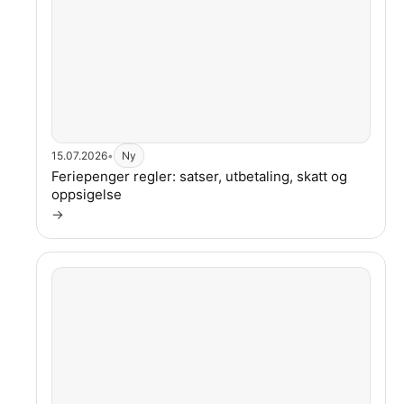
15.07.2026
•
Ny
Les artikkel:
Feriepenger regler: satser, utbetaling, skatt og
oppsigelse
→