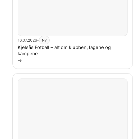
16.07.2026
•
Ny
Les artikkel:
Kjelsås Fotball – alt om klubben, lagene og
kampene
→