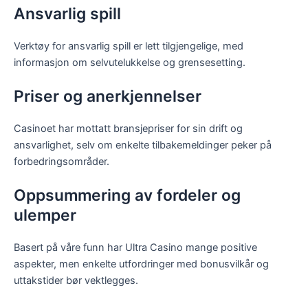
Ansvarlig spill
Verktøy for ansvarlig spill er lett tilgjengelige, med
informasjon om selvutelukkelse og grensesetting.
Priser og anerkjennelser
Casinoet har mottatt bransjepriser for sin drift og
ansvarlighet, selv om enkelte tilbakemeldinger peker på
forbedringsområder.
Oppsummering av fordeler og
ulemper
Basert på våre funn har Ultra Casino mange positive
aspekter, men enkelte utfordringer med bonusvilkår og
uttakstider bør vektlegges.