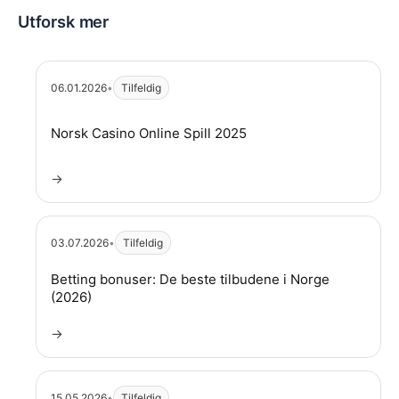
Utforsk mer
06.01.2026
•
Tilfeldig
Les artikkel:
Norsk Casino Online Spill 2025
→
03.07.2026
•
Tilfeldig
Les artikkel:
Betting bonuser: De beste tilbudene i Norge
(2026)
→
15.05.2026
•
Tilfeldig