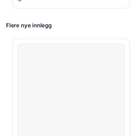
→
Flere nye innlegg