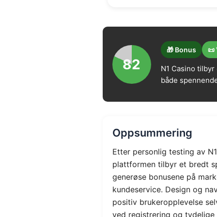
🎁 Bonus
📜 
82
N1 Casino tilby
både spennende 
Oppsummering
Etter personlig testing av N
plattformen tilbyr et bredt s
generøse bonusene på mark
kundeservice. Design og nav
positiv brukeropplevelse selv
ved registrering og tydelige 