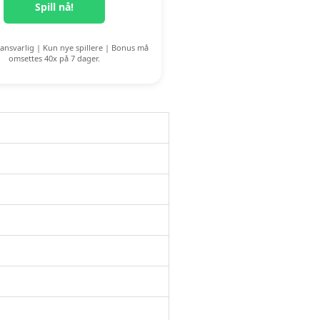
Spill nå!
l ansvarlig | Kun nye spillere | Bonus må
omsettes 40x på 7 dager.