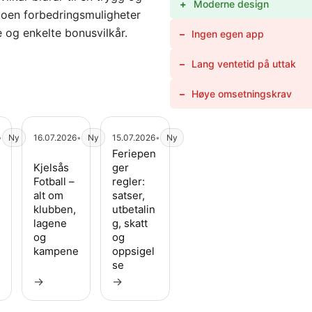
Moderne design
 Noen forbedringsmuligheter
 og enkelte bonusvilkår.
Ingen egen app
Lang ventetid på uttak
Høye omsetningskrav
•
Ny
16.07.2026
•
Ny
15.07.2026
•
Ny
Les artikkel:
Feriepen
el:
Les artikkel:
Kjelsås
ger
Fotball –
regler:
alt om
satser,
klubben,
utbetalin
lagene
g, skatt
og
og
kampene
oppsigel
se
→
→