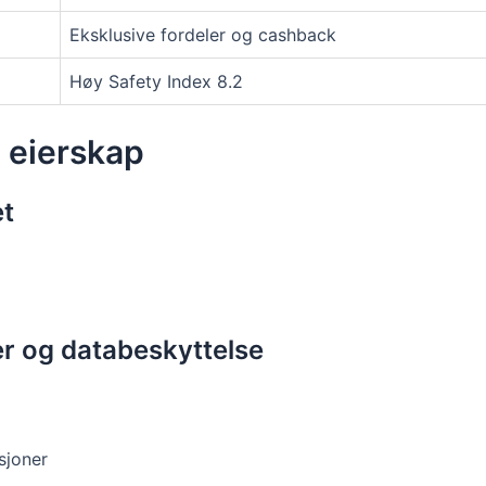
Eksklusive fordeler og cashback
Høy Safety Index 8.2
 eierskap
et
r og databeskyttelse
sjoner