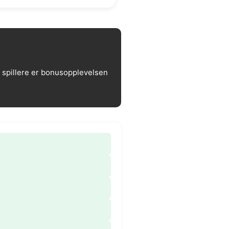
 spillere er bonusopplevelsen