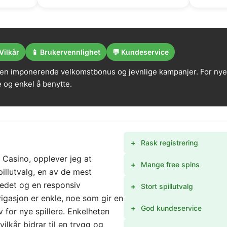
Vilkår
📱 Brukervennlighet
💬 Kundeservice
r en imponerende velkomstbonus og jevnlige kampanjer. For nye
og enkel å benytte.
Rask registrering
1 Casino, opplever jeg at
Mange free spins
pillutvalg, en av de mest
edet og en responsiv
Stort spillutvalg
igasjon er enkle, noe som gir en
God kundeservice
 for nye spillere. Enkelheten
vilkår bidrar til en trygg og