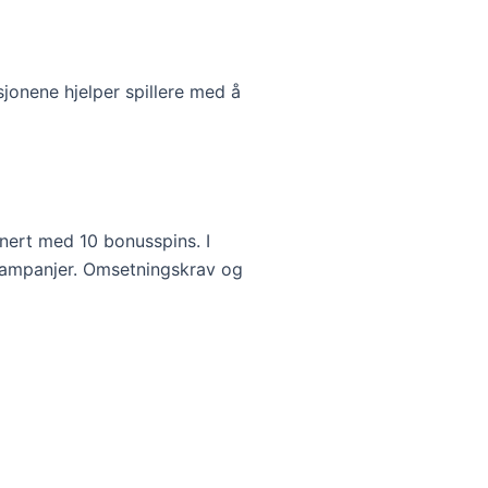
jonene hjelper spillere med å
ert med 10 bonusspins. I
-kampanjer. Omsetningskrav og