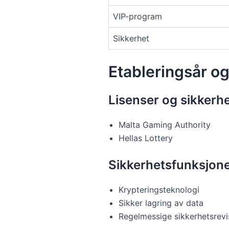
VIP-program
Sikkerhet
Etableringsår og
Lisenser og sikkerh
Malta Gaming Authority
Hellas Lottery
Sikkerhetsfunksjone
Krypteringsteknologi
Sikker lagring av data
Regelmessige sikkerhetsrevi