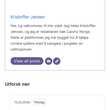
Kristoffer Jensen
Hei, og velkommen til min side! Jeg heter Kristoffer
Jensen, og jeg er redaktøren bak Casino Norge.
Dette er plattformen jeg har bygget for å hjelpe
norske spillere med å navigere i jungelen av
nettcasinoer.
View all posts
Utforsk mer
15.05.2026
•
Tilfeldig