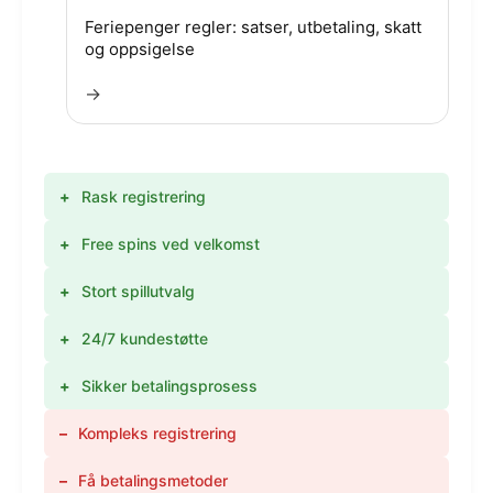
Les artikkel:
Feriepenger regler: satser, utbetaling, skatt
og oppsigelse
→
Rask registrering
Free spins ved velkomst
Stort spillutvalg
24/7 kundestøtte
Sikker betalingsprosess
Kompleks registrering
Få betalingsmetoder