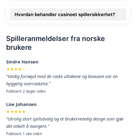
Hvordan behandler casinoet spillersikkerhet?
Spilleranmeldelser fra norske
brukere
Sindre Hansen
★★★★☆
“Veldig fornøyd med de raske uttakene og bonusen var en
hyggelig overraskelse.”
Publisert: 2 dager siden
Lise Johansen
★★★★★
“Utrolig stort spillutvalg og et brukervennlig design som gjør
det enkelt å navigere.”
Publisert: 1 uke siden