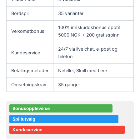
Bordspill
35 varianter
100% innskuddsbonus opptil
Velkomstbonus
5000 NOK + 200 gratisspinn
24/7 via live chat, e-post og
Kundeservice
telefon
Betalingsmetoder
Neteller, Skrill med flere
Omsetningskrav
35 ganger
Bonusopplevelse
Spillutvalg
Kundeservice