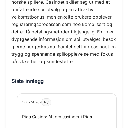
norske spillere. Casinoet skiller seg ut med et
omfattende spillutvalg og en attraktiv
velkomstbonus, men enkelte brukere opplever
registreringsprosessen som noe komplisert og
det er få betalingsmetoder tilgjengelig. For mer
dyptgående informasjon om spillutvalget, besøk
gjerne norgeskasino. Samlet sett gir casinoet en
trygg og spennende spillopplevelse med fokus
på sikkerhet og kundestøtte.
Siste innlegg
17.07.2026
•
Ny
Les artikkel:
Riga Casino: Alt om casinoer i Riga