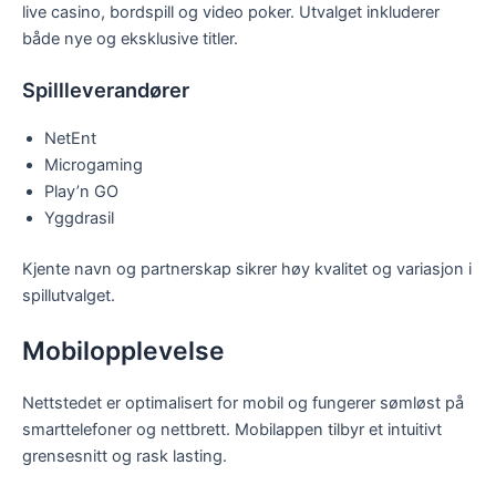
live casino, bordspill og video poker. Utvalget inkluderer
både nye og eksklusive titler.
Spillleverandører
NetEnt
Microgaming
Play’n GO
Yggdrasil
Kjente navn og partnerskap sikrer høy kvalitet og variasjon i
spillutvalget.
Mobilopplevelse
Nettstedet er optimalisert for mobil og fungerer sømløst på
smarttelefoner og nettbrett. Mobilappen tilbyr et intuitivt
grensesnitt og rask lasting.