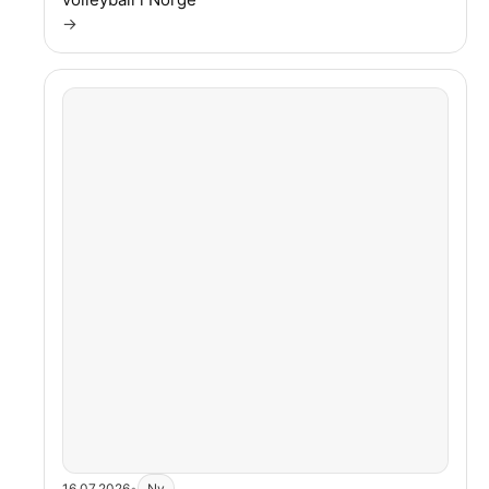
→
16.07.2026
•
Ny