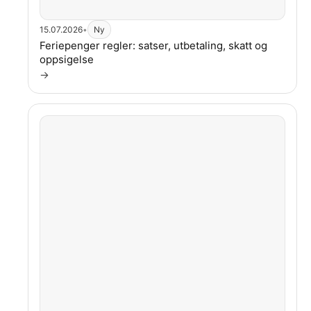
15.07.2026
•
Ny
Les artikkel:
Feriepenger regler: satser, utbetaling, skatt og
oppsigelse
→