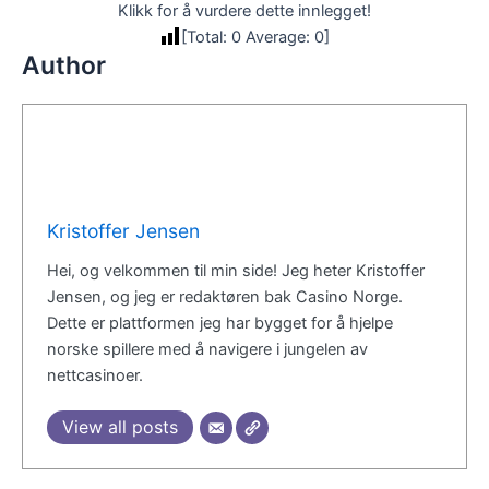
Klikk for å vurdere dette innlegget!
[Total:
0
Average:
0
]
Author
Kristoffer Jensen
Hei, og velkommen til min side! Jeg heter Kristoffer
Jensen, og jeg er redaktøren bak Casino Norge.
Dette er plattformen jeg har bygget for å hjelpe
norske spillere med å navigere i jungelen av
nettcasinoer.
View all posts