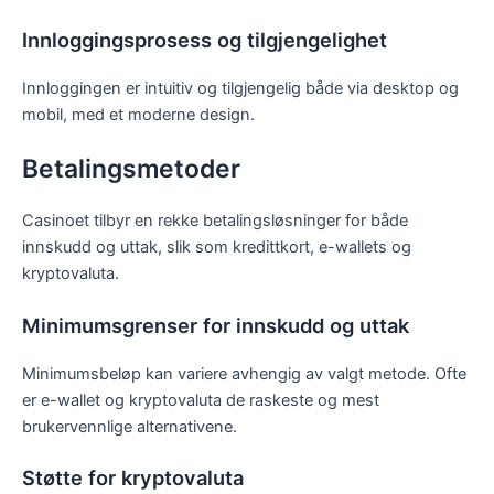
Innloggingsprosess og tilgjengelighet
Innloggingen er intuitiv og tilgjengelig både via desktop og
mobil, med et moderne design.
Betalingsmetoder
Casinoet tilbyr en rekke betalingsløsninger for både
innskudd og uttak, slik som kredittkort, e-wallets og
kryptovaluta.
Minimumsgrenser for innskudd og uttak
Minimumsbeløp kan variere avhengig av valgt metode. Ofte
er e-wallet og kryptovaluta de raskeste og mest
brukervennlige alternativene.
Støtte for kryptovaluta