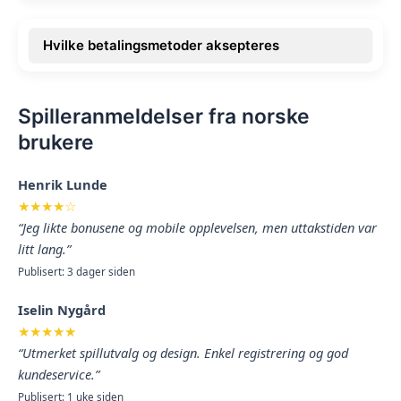
Hvilke betalingsmetoder aksepteres
Spilleranmeldelser fra norske
brukere
Henrik Lunde
★★★★☆
“Jeg likte bonusene og mobile opplevelsen, men uttakstiden var
litt lang.”
Publisert: 3 dager siden
Iselin Nygård
★★★★★
“Utmerket spillutvalg og design. Enkel registrering og god
kundeservice.”
Publisert: 1 uke siden