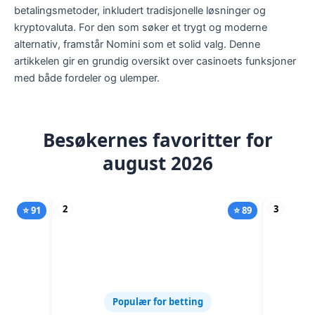
betalingsmetoder, inkludert tradisjonelle løsninger og
kryptovaluta. For den som søker et trygt og moderne
alternativ, framstår Nomini som et solid valg. Denne
artikkelen gir en grundig oversikt over casinoets funksjoner
med både fordeler og ulemper.
Besøkernes favoritter for
august 2026
2
3
⭐ 91
⭐ 89
Populær for betting