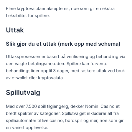
Flere kryptovalutaer aksepteres, noe som gir en ekstra
fleksibilitet for spillere.
Uttak
Slik gjør du et uttak (merk opp med schema)
Uttaksprosessen er basert på verifisering og behandling via
den valgte betalingsmetoden. Spillere kan forvente
behandlingstider opptil 3 dager, med raskere uttak ved bruk
av e-wallet eller kryptovaluta.
Spillutvalg
Med over 7.500 spill tilgjengelig, dekker Nomini Casino et
bredt spekter av kategorier. Spillutvalget inkluderer alt fra
spilleautomater til live casino, bordspill og mer, noe som gir
en variert opplevelse.