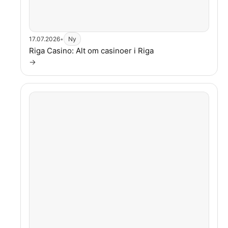
17.07.2026
•
Ny
Les artikkel:
Riga Casino: Alt om casinoer i Riga
→