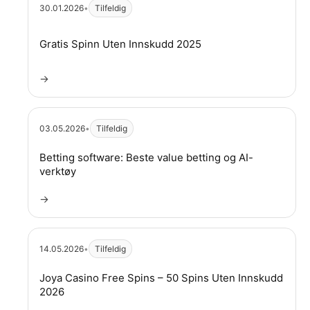
30.01.2026
•
Tilfeldig
Les artikkel:
Gratis Spinn Uten Innskudd 2025
→
03.05.2026
•
Tilfeldig
Les artikkel:
Betting software: Beste value betting og AI-
verktøy
→
14.05.2026
•
Tilfeldig
Les artikkel:
Joya Casino Free Spins – 50 Spins Uten Innskudd
2026