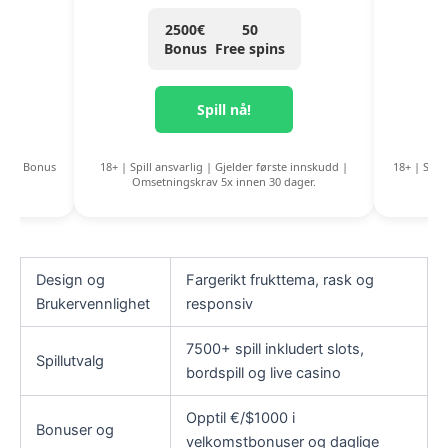
2500€
50
Bonus
Free spins
Spill nå!
ere | Bonus
18+ | Spill ansvarlig | Gjelder første innskudd |
18+ | Spil
r.
Omsetningskrav 5x innen 30 dager.
Design og
Fargerikt frukttema, rask og
Brukervennlighet
responsiv
7500+ spill inkludert slots,
Spillutvalg
bordspill og live casino
Opptil €/$1000 i
Bonuser og
velkomstbonuser og daglige