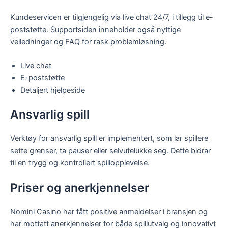
Kundeservicen er tilgjengelig via live chat 24/7, i tillegg til e-
poststøtte. Supportsiden inneholder også nyttige
veiledninger og FAQ for rask problemløsning.
Live chat
E-poststøtte
Detaljert hjelpeside
Ansvarlig spill
Verktøy for ansvarlig spill er implementert, som lar spillere
sette grenser, ta pauser eller selvutelukke seg. Dette bidrar
til en trygg og kontrollert spillopplevelse.
Priser og anerkjennelser
Nomini Casino har fått positive anmeldelser i bransjen og
har mottatt anerkjennelser for både spillutvalg og innovativt