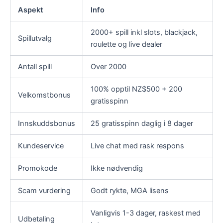
Aspekt
Info
2000+ spill inkl slots, blackjack,
Spillutvalg
roulette og live dealer
Antall spill
Over 2000
100% opptil NZ$500 + 200
Velkomstbonus
gratisspinn
Innskuddsbonus
25 gratisspinn daglig i 8 dager
Kundeservice
Live chat med rask respons
Promokode
Ikke nødvendig
Scam vurdering
Godt rykte, MGA lisens
Vanligvis 1-3 dager, raskest med
Udbetaling