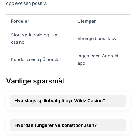
opplevelsen positiv.
Fordeler
Ulemper
Stort spillutvalg og live
Strenge bonuskrav
casino
Ingen egen Android-
Kundeservice på norsk
app
Vanlige spørsmål
Hva slags spillutvalg tilbyr Wildz Casino?
Hvordan fungerer velkomstbonusen?