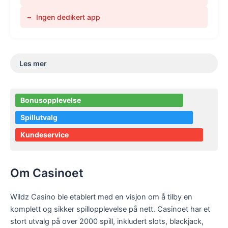
Ingen dedikert app
Les mer
Bonusopplevelse
Spillutvalg
Kundeservice
Om Casinoet
Wildz Casino ble etablert med en visjon om å tilby en
komplett og sikker spillopplevelse på nett. Casinoet har et
stort utvalg på over 2000 spill, inkludert slots, blackjack,