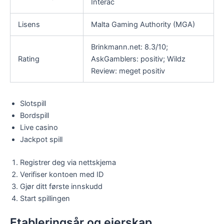
Interac
Lisens
Malta Gaming Authority (MGA)
Brinkmann.net: 8.3/10;
Rating
AskGamblers: positiv; Wildz
Review: meget positiv
Slotspill
Bordspill
Live casino
Jackpot spill
Registrer deg via nettskjema
Verifiser kontoen med ID
Gjør ditt første innskudd
Start spillingen
Etableringsår og eierskap