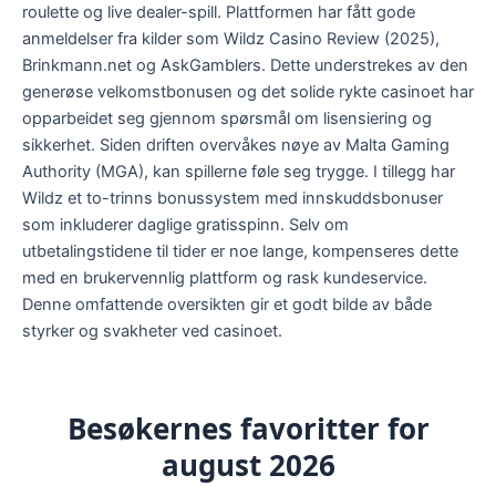
roulette og live dealer-spill. Plattformen har fått gode
anmeldelser fra kilder som Wildz Casino Review (2025),
Brinkmann.net og AskGamblers. Dette understrekes av den
generøse velkomstbonusen og det solide rykte casinoet har
opparbeidet seg gjennom spørsmål om lisensiering og
sikkerhet. Siden driften overvåkes nøye av Malta Gaming
Authority (MGA), kan spillerne føle seg trygge. I tillegg har
Wildz et to-trinns bonussystem med innskuddsbonuser
som inkluderer daglige gratisspinn. Selv om
utbetalingstidene til tider er noe lange, kompenseres dette
med en brukervennlig plattform og rask kundeservice.
Denne omfattende oversikten gir et godt bilde av både
styrker og svakheter ved casinoet.
Besøkernes favoritter for
august 2026