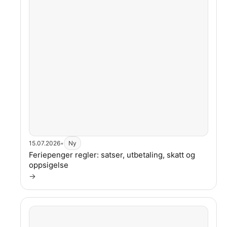
15.07.2026
•
Ny
Les artikkel:
Feriepenger regler: satser, utbetaling, skatt og
oppsigelse
→