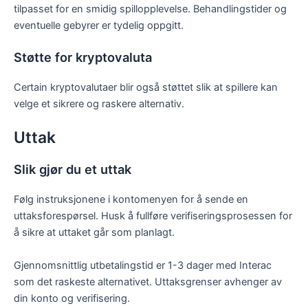
tilpasset for en smidig spillopplevelse. Behandlingstider og
eventuelle gebyrer er tydelig oppgitt.
Støtte for kryptovaluta
Certain kryptovalutaer blir også støttet slik at spillere kan
velge et sikrere og raskere alternativ.
Uttak
Slik gjør du et uttak
Følg instruksjonene i kontomenyen for å sende en
uttaksforespørsel. Husk å fullføre verifiseringsprosessen for
å sikre at uttaket går som planlagt.
Gjennomsnittlig utbetalingstid er 1-3 dager med Interac
som det raskeste alternativet. Uttaksgrenser avhenger av
din konto og verifisering.