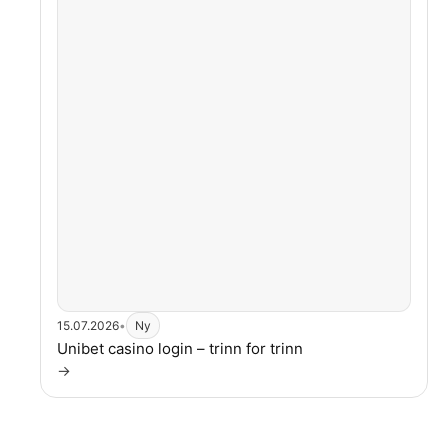
15.07.2026
•
Ny
Les artikkel:
Unibet casino login – trinn for trinn
→