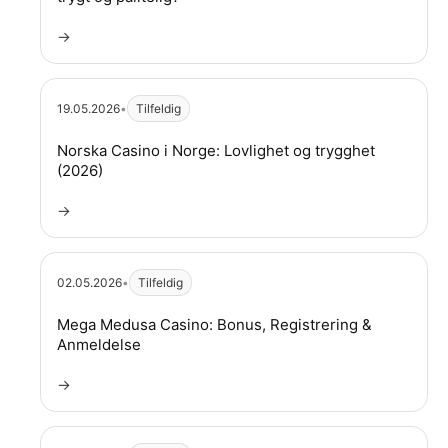
→
19.05.2026
•
Tilfeldig
Les artikkel:
Norska Casino i Norge: Lovlighet og trygghet
(2026)
→
02.05.2026
•
Tilfeldig
Les artikkel:
Mega Medusa Casino: Bonus, Registrering &
Anmeldelse
→