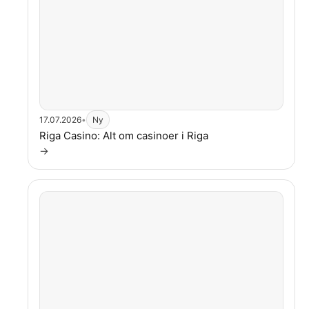
17.07.2026
•
Ny
Les artikkel:
Riga Casino: Alt om casinoer i Riga
→