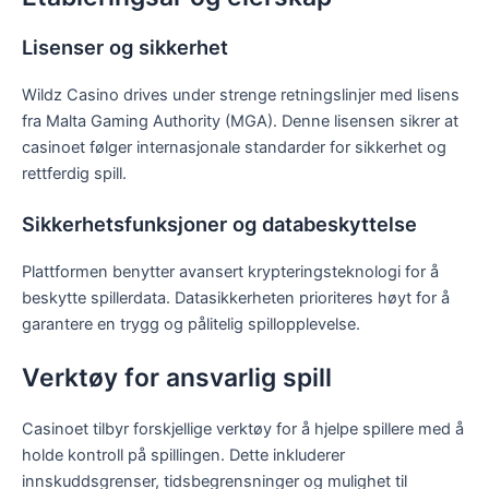
Lisenser og sikkerhet
Wildz Casino drives under strenge retningslinjer med lisens
fra Malta Gaming Authority (MGA). Denne lisensen sikrer at
casinoet følger internasjonale standarder for sikkerhet og
rettferdig spill.
Sikkerhetsfunksjoner og databeskyttelse
Plattformen benytter avansert krypteringsteknologi for å
beskytte spillerdata. Datasikkerheten prioriteres høyt for å
garantere en trygg og pålitelig spillopplevelse.
Verktøy for ansvarlig spill
Casinoet tilbyr forskjellige verktøy for å hjelpe spillere med å
holde kontroll på spillingen. Dette inkluderer
innskuddsgrenser, tidsbegrensninger og mulighet til