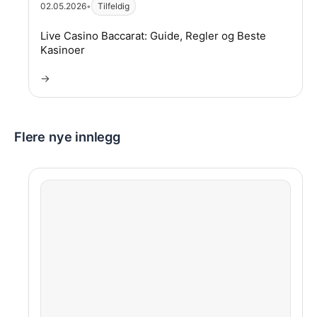
02.05.2026
•
Tilfeldig
Les artikkel:
Live Casino Baccarat: Guide, Regler og Beste
Kasinoer
→
Flere nye innlegg