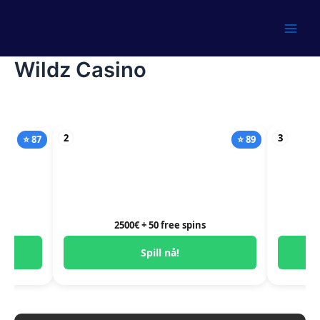
Hopp
rett
Main
til
innholdet
Wildz Casino
Men
2
3
⭐ 87
⭐ 89
2500€ + 50 free spins
Spill nå!