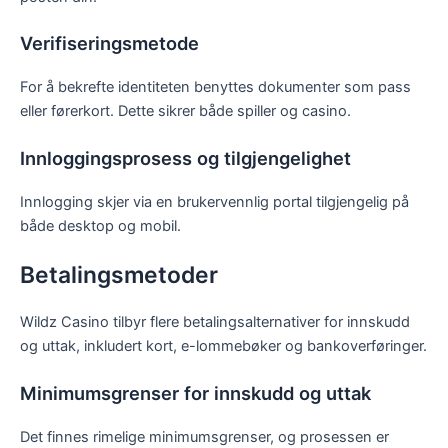
Verifiseringsmetode
For å bekrefte identiteten benyttes dokumenter som pass
eller førerkort. Dette sikrer både spiller og casino.
Innloggingsprosess og tilgjengelighet
Innlogging skjer via en brukervennlig portal tilgjengelig på
både desktop og mobil.
Betalingsmetoder
Wildz Casino tilbyr flere betalingsalternativer for innskudd
og uttak, inkludert kort, e-lommebøker og bankoverføringer.
Minimumsgrenser for innskudd og uttak
Det finnes rimelige minimumsgrenser, og prosessen er