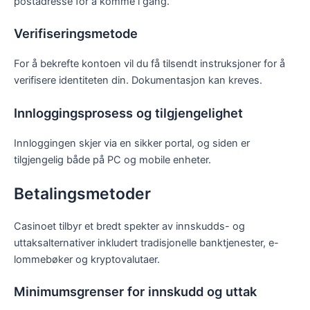
postadresse for å komme i gang.
Verifiseringsmetode
For å bekrefte kontoen vil du få tilsendt instruksjoner for å
verifisere identiteten din. Dokumentasjon kan kreves.
Innloggingsprosess og tilgjengelighet
Innloggingen skjer via en sikker portal, og siden er
tilgjengelig både på PC og mobile enheter.
Betalingsmetoder
Casinoet tilbyr et bredt spekter av innskudds- og
uttaksalternativer inkludert tradisjonelle banktjenester, e-
lommebøker og kryptovalutaer.
Minimumsgrenser for innskudd og uttak