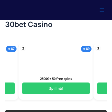
Hopp
rett
Main
til
innholdet
30bet Casino
Men
2
3
⭐ 87
⭐ 89
2500€ + 50 free spins
Spill nå!