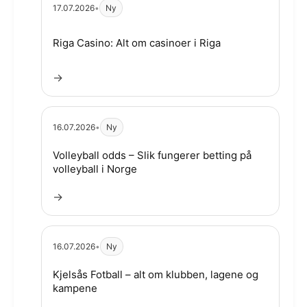
17.07.2026
•
Ny
Les artikkel:
Riga Casino: Alt om casinoer i Riga
→
16.07.2026
•
Ny
Les artikkel:
Volleyball odds – Slik fungerer betting på
volleyball i Norge
→
16.07.2026
•
Ny
Les artikkel:
Kjelsås Fotball – alt om klubben, lagene og
kampene