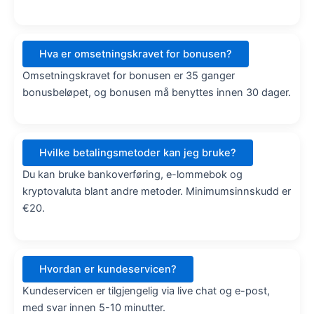
Hva er omsetningskravet for bonusen?
Omsetningskravet for bonusen er 35 ganger
bonusbeløpet, og bonusen må benyttes innen 30 dager.
Hvilke betalingsmetoder kan jeg bruke?
Du kan bruke bankoverføring, e-lommebok og
kryptovaluta blant andre metoder. Minimumsinnskudd er
€20.
Hvordan er kundeservicen?
Kundeservicen er tilgjengelig via live chat og e-post,
med svar innen 5-10 minutter.