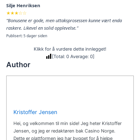
Silje Henriksen
★★★☆☆
“Bonusene er gode, men uttaksprosessen kunne vært enda
raskere. Likevel en solid opplevelse.”
Publisert: 5 dager siden
Klikk for å vurdere dette innlegget!
[Total:
0
Average:
0
]
Author
Kristoffer Jensen
Hei, og velkommen til min side! Jeg heter Kristoffer
Jensen, og jeg er redaktøren bak Casino Norge.
Dette er plattformen jeg har bygget for å hjelpe