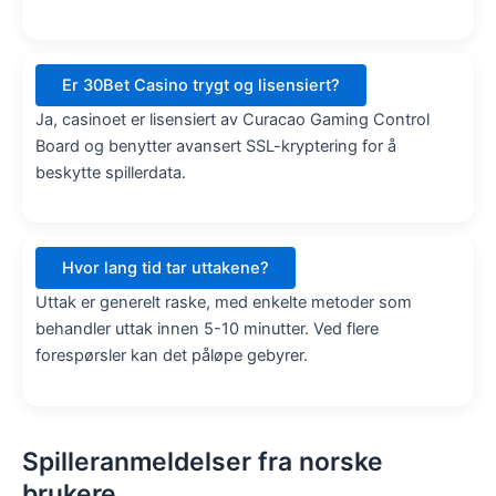
Er 30Bet Casino trygt og lisensiert?
Ja, casinoet er lisensiert av Curacao Gaming Control
Board og benytter avansert SSL-kryptering for å
beskytte spillerdata.
Hvor lang tid tar uttakene?
Uttak er generelt raske, med enkelte metoder som
behandler uttak innen 5-10 minutter. Ved flere
forespørsler kan det påløpe gebyrer.
Spilleranmeldelser fra norske
brukere