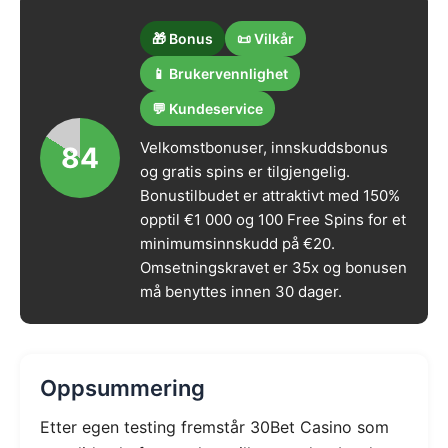
🎁 Bonus
📜 Vilkår
📱 Brukervennlighet
💬 Kundeservice
Velkomstbonuser, innskuddsbonus
84
og gratis spins er tilgjengelig.
Bonustilbudet er attraktivt med 150%
opptil €1 000 og 100 Free Spins for et
minimumsinnskudd på €20.
Omsetningskravet er 35x og bonusen
må benyttes innen 30 dager.
Oppsummering
Etter egen testing fremstår 30Bet Casino som