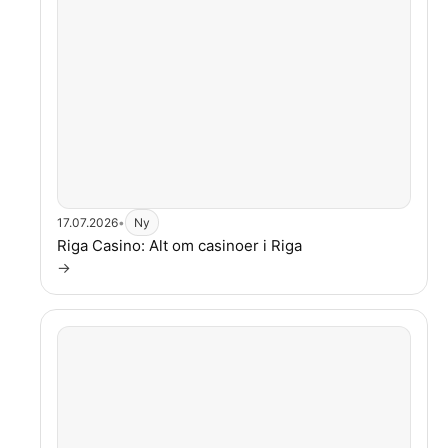
17.07.2026
•
Ny
Les artikkel:
Riga Casino: Alt om casinoer i Riga
→