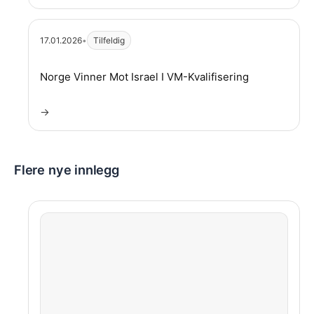
17.01.2026
•
Tilfeldig
Les artikkel:
Norge Vinner Mot Israel I VM-Kvalifisering
→
Flere nye innlegg