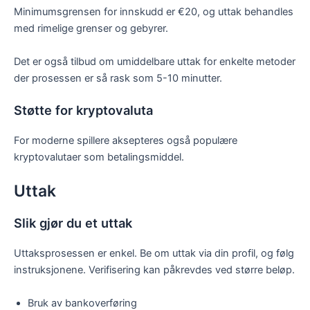
Minimumsgrensen for innskudd er €20, og uttak behandles
med rimelige grenser og gebyrer.
Det er også tilbud om umiddelbare uttak for enkelte metoder
der prosessen er så rask som 5-10 minutter.
Støtte for kryptovaluta
For moderne spillere aksepteres også populære
kryptovalutaer som betalingsmiddel.
Uttak
Slik gjør du et uttak
Uttaksprosessen er enkel. Be om uttak via din profil, og følg
instruksjonene. Verifisering kan påkrevdes ved større beløp.
Bruk av bankoverføring