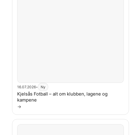
16.07.2026
•
Ny
Les artikkel:
Kjelsås Fotball – alt om klubben, lagene og
kampene
→