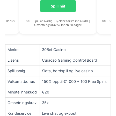
Spill nå!
ere | Bonus
18+ | Spill ansvarlig | Gjelder første innskudd |
18+ | Spil
r.
Omsetningskrav 5x innen 30 dager.
Merke
30Bet Casino
Lisens
Curacao Gaming Control Board
Spillutvalg
Slots, bordspill og live casino
Velkomstbonus
150% opptil €1 000 + 100 Free Spins
Minste innskudd
€20
Omsetningskrav
35x
Kundeservice
Live chat og e-post