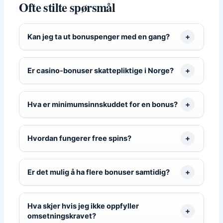
Ofte stilte spørsmål
Kan jeg ta ut bonuspenger med en gang?
Er casino-bonuser skattepliktige i Norge?
Hva er minimumsinnskuddet for en bonus?
Hvordan fungerer free spins?
Er det mulig å ha flere bonuser samtidig?
Hva skjer hvis jeg ikke oppfyller
omsetningskravet?