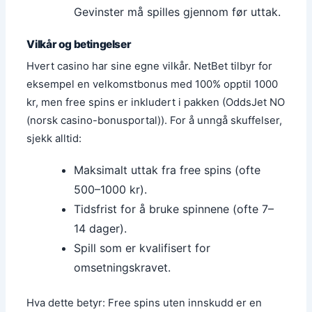
Gevinster må spilles gjennom før uttak.
Vilkår og betingelser
Hvert casino har sine egne vilkår. NetBet tilbyr for
eksempel en velkomstbonus med 100% opptil 1000
kr, men free spins er inkludert i pakken (OddsJet NO
(norsk casino-bonusportal)). For å unngå skuffelser,
sjekk alltid:
Maksimalt uttak fra free spins (ofte
500–1000 kr).
Tidsfrist for å bruke spinnene (ofte 7–
14 dager).
Spill som er kvalifisert for
omsetningskravet.
Hva dette betyr: Free spins uten innskudd er en