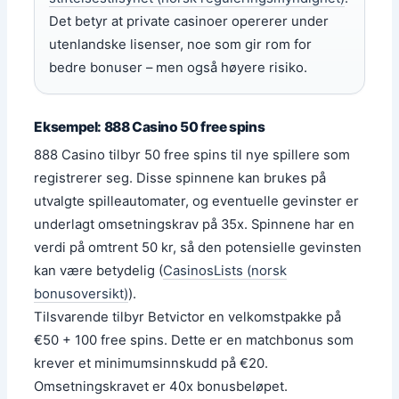
Det betyr at private casinoer opererer under
utenlandske lisenser, noe som gir rom for
bedre bonuser – men også høyere risiko.
Eksempel: 888 Casino 50 free spins
888 Casino tilbyr 50 free spins til nye spillere som
registrerer seg. Disse spinnene kan brukes på
utvalgte spilleautomater, og eventuelle gevinster er
underlagt omsetningskrav på 35x. Spinnene har en
verdi på omtrent 50 kr, så den potensielle gevinsten
kan være betydelig (
CasinosLists (norsk
bonusoversikt)
).
Tilsvarende tilbyr Betvictor en velkomstpakke på
€50 + 100 free spins. Dette er en matchbonus som
krever et minimumsinnskudd på €20.
Omsetningskravet er 40x bonusbeløpet.