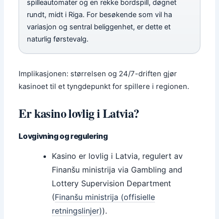
spilleautomater og en rekke bordspill, døgnet
rundt, midt i Riga. For besøkende som vil ha
variasjon og sentral beliggenhet, er dette et
naturlig førstevalg.
Implikasjonen: størrelsen og 24/7-driften gjør
kasinoet til et tyngdepunkt for spillere i regionen.
Er kasino lovlig i Latvia?
Lovgivning og regulering
Kasino er lovlig i Latvia, regulert av
Finanšu ministrija via Gambling and
Lottery Supervision Department
(
Finanšu ministrija (offisielle
retningslinjer)
).