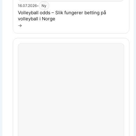
16.07.2026
•
Ny
Les artikkel:
Volleyball odds – Slik fungerer betting på
volleyball i Norge
→