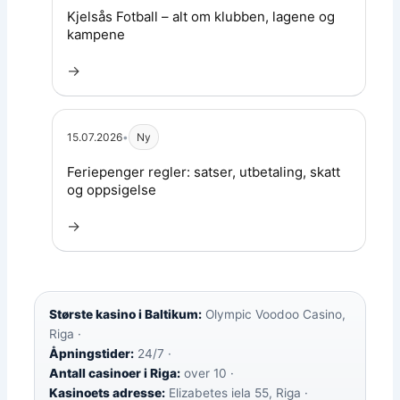
Les artikkel:
Kjelsås Fotball – alt om klubben, lagene og
kampene
→
15.07.2026
•
Ny
Les artikkel:
Feriepenger regler: satser, utbetaling, skatt
og oppsigelse
→
Største kasino i Baltikum:
Olympic Voodoo Casino,
Riga ·
Åpningstider:
24/7 ·
Antall casinoer i Riga:
over 10 ·
Kasinoets adresse:
Elizabetes iela 55, Riga ·