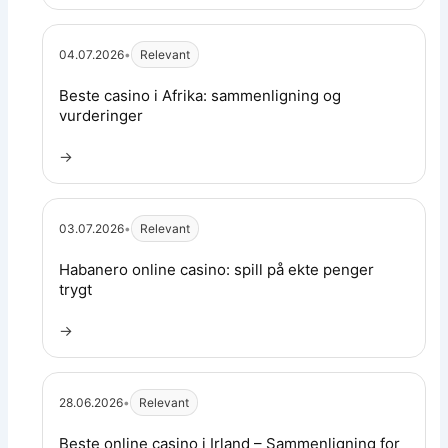
04.07.2026
•
Relevant
Les artikkel:
Beste casino i Afrika: sammenligning og
vurderinger
→
03.07.2026
•
Relevant
Les artikkel:
Habanero online casino: spill på ekte penger
trygt
→
28.06.2026
•
Relevant
Les artikkel:
Beste online casino i Irland – Sammenligning for