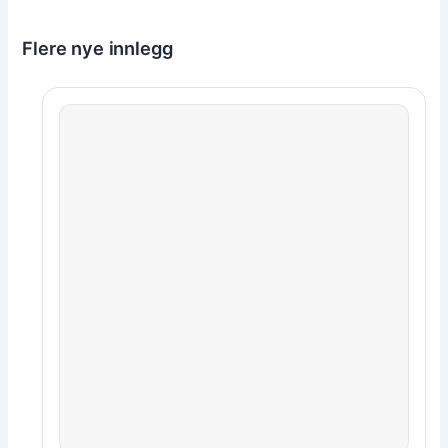
Flere nye innlegg