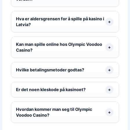
Hva er aldersgrensen for å spille på kasino i
Latvia?
Kan man spille online hos Olympic Voodoo
Casino?
Hvilke betalingsmetoder godtas?
Er det noen kleskode på kasinoet?
Hvordan kommer man seg til Olympic
Voodoo Casino?