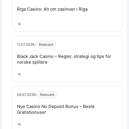
Les artikkel:
Riga Casino: Alt om casinoer i Riga
→
11.07.2026
•
Relevant
Les artikkel:
Black Jack Casino – Regler, strategi og tips for
norske spillere
→
09.07.2026
•
Relevant
Les artikkel:
Nye Casino No Deposit Bonus – Beste
Gratisbonuser
→