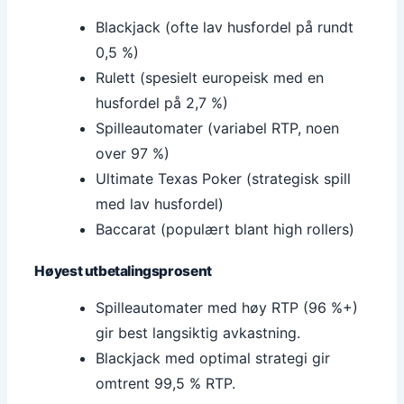
Blackjack (ofte lav husfordel på rundt
0,5 %)
Rulett (spesielt europeisk med en
husfordel på 2,7 %)
Spilleautomater (variabel RTP, noen
over 97 %)
Ultimate Texas Poker (strategisk spill
med lav husfordel)
Baccarat (populært blant high rollers)
Høyest utbetalingsprosent
Spilleautomater med høy RTP (96 %+)
gir best langsiktig avkastning.
Blackjack med optimal strategi gir
omtrent 99,5 % RTP.