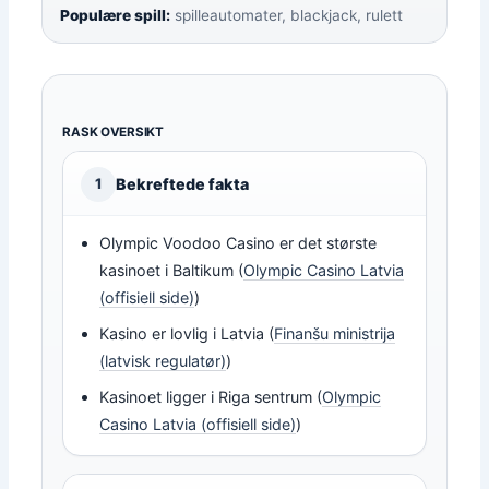
Populære spill:
spilleautomater, blackjack, rulett
RASK OVERSIKT
Bekreftede fakta
1
Olympic Voodoo Casino er det største
kasinoet i Baltikum (
Olympic Casino Latvia
(offisiell side)
)
Kasino er lovlig i Latvia (
Finanšu ministrija
(latvisk regulatør)
)
Kasinoet ligger i Riga sentrum (
Olympic
Casino Latvia (offisiell side)
)