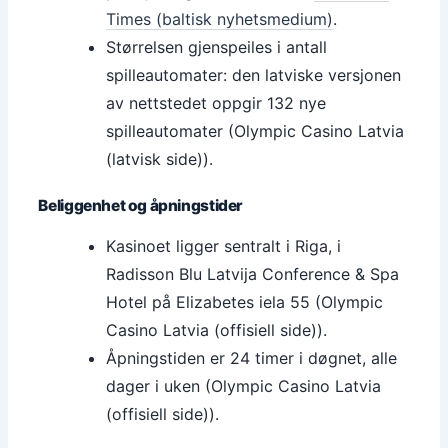
Times (baltisk nyhetsmedium)
.
Størrelsen gjenspeiles i antall
spilleautomater: den latviske versjonen
av nettstedet oppgir 132 nye
spilleautomater (Olympic Casino Latvia
(latvisk side)).
Beliggenhet og åpningstider
Kasinoet ligger sentralt i Riga, i
Radisson Blu Latvija Conference & Spa
Hotel på Elizabetes iela 55 (Olympic
Casino Latvia (offisiell side)).
Åpningstiden er 24 timer i døgnet, alle
dager i uken (Olympic Casino Latvia
(offisiell side)).