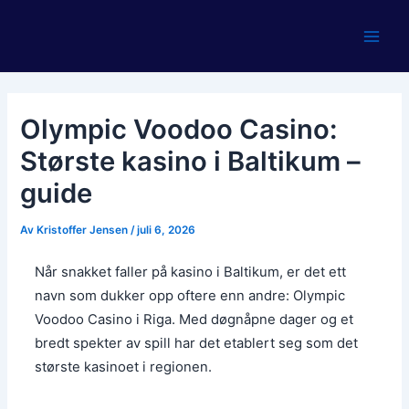
Hopp
rett
Main
til
innholdet
Men
Olympic Voodoo Casino:
Største kasino i Baltikum –
guide
Av
Kristoffer Jensen
/
juli 6, 2026
Når snakket faller på kasino i Baltikum, er det ett
navn som dukker opp oftere enn andre: Olympic
Voodoo Casino i Riga. Med døgnåpne dager og et
bredt spekter av spill har det etablert seg som det
største kasinoet i regionen.