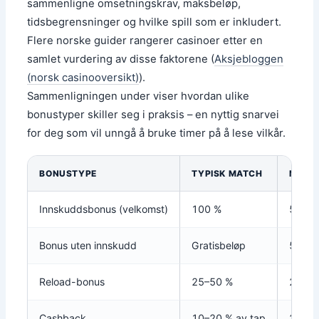
sammenligne omsetningskrav, maksbeløp,
tidsbegrensninger og hvilke spill som er inkludert.
Flere norske guider rangerer casinoer etter en
samlet vurdering av disse faktorene (
Aksjebloggen
(norsk casinooversikt)
).
Sammenligningen under viser hvordan ulike
bonustyper skiller seg i praksis – en nyttig snarvei
for deg som vil unngå å bruke timer på å lese vilkår.
BONUSTYPE
TYPISK MATCH
MAKS
Innskuddsbonus (velkomst)
100 %
5 000
Bonus uten innskudd
Gratisbeløp
50–20
Reload-bonus
25–50 %
2 000
Cashback
10–20 % av tap
2 000