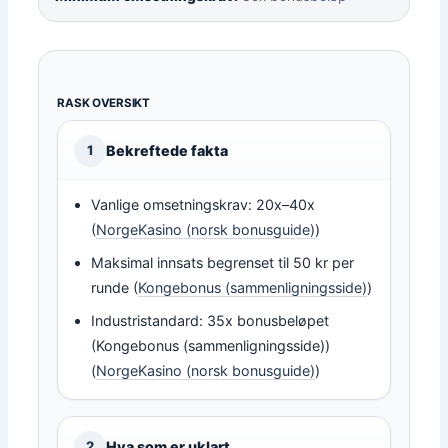
RASK OVERSIKT
Bekreftede fakta
1
Vanlige omsetningskrav: 20x–40x
(
NorgeKasino (norsk bonusguide)
)
Maksimal innsats begrenset til 50 kr per
runde (
Kongebonus (sammenligningsside)
)
Industristandard: 35x bonusbeløpet
(Kongebonus (sammenligningsside))
(
NorgeKasino (norsk bonusguide)
)
Hva som er uklart
2