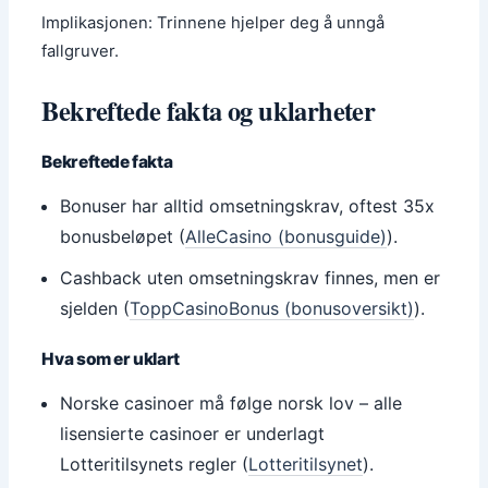
Implikasjonen: Trinnene hjelper deg å unngå
fallgruver.
Bekreftede fakta og uklarheter
Bekreftede fakta
Bonuser har alltid omsetningskrav, oftest 35x
bonusbeløpet (
AlleCasino (bonusguide)
).
Cashback uten omsetningskrav finnes, men er
sjelden (
ToppCasinoBonus (bonusoversikt)
).
Hva som er uklart
Norske casinoer må følge norsk lov – alle
lisensierte casinoer er underlagt
Lotteritilsynets regler (
Lotteritilsynet
).