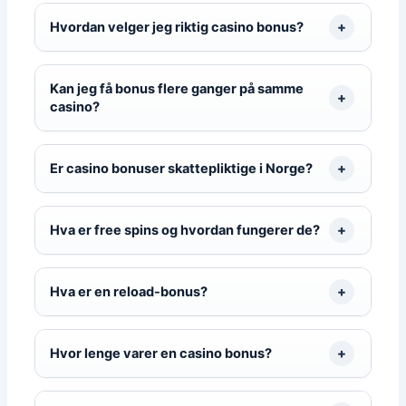
Hvordan velger jeg riktig casino bonus?
Kan jeg få bonus flere ganger på samme
casino?
Er casino bonuser skattepliktige i Norge?
Hva er free spins og hvordan fungerer de?
Hva er en reload-bonus?
Hvor lenge varer en casino bonus?