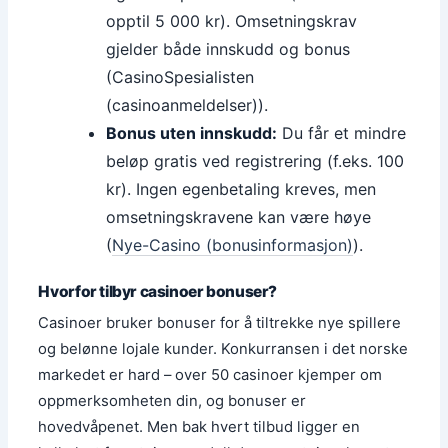
opptil 5 000 kr). Omsetningskrav
gjelder både innskudd og bonus
(CasinoSpesialisten
(casinoanmeldelser)).
Bonus uten innskudd:
Du får et mindre
beløp gratis ved registrering (f.eks. 100
kr). Ingen egenbetaling kreves, men
omsetningskravene kan være høye
(
Nye-Casino (bonusinformasjon)
).
Hvorfor tilbyr casinoer bonuser?
Casinoer bruker bonuser for å tiltrekke nye spillere
og belønne lojale kunder. Konkurransen i det norske
markedet er hard – over 50 casinoer kjemper om
oppmerksomheten din, og bonuser er
hovedvåpenet. Men bak hvert tilbud ligger en