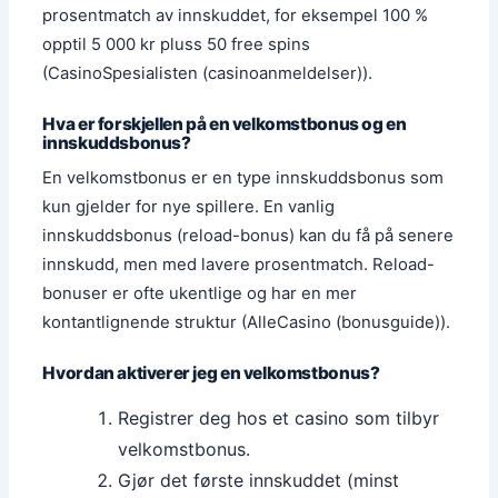
prosentmatch av innskuddet, for eksempel 100 %
opptil 5 000 kr pluss 50 free spins
(CasinoSpesialisten (casinoanmeldelser)).
Hva er forskjellen på en velkomstbonus og en
innskuddsbonus?
En velkomstbonus er en type innskuddsbonus som
kun gjelder for nye spillere. En vanlig
innskuddsbonus (reload-bonus) kan du få på senere
innskudd, men med lavere prosentmatch. Reload-
bonuser er ofte ukentlige og har en mer
kontantlignende struktur (AlleCasino (bonusguide)).
Hvordan aktiverer jeg en velkomstbonus?
Registrer deg hos et casino som tilbyr
velkomstbonus.
Gjør det første innskuddet (minst