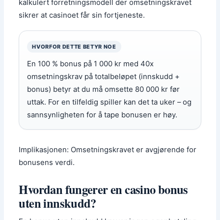
kalkulert forretningsmodell der omsetningskravet
sikrer at casinoet får sin fortjeneste.
HVORFOR DETTE BETYR NOE
En 100 % bonus på 1 000 kr med 40x
omsetningskrav på totalbeløpet (innskudd +
bonus) betyr at du må omsette 80 000 kr før
uttak. For en tilfeldig spiller kan det ta uker – og
sannsynligheten for å tape bonusen er høy.
Implikasjonen: Omsetningskravet er avgjørende for
bonusens verdi.
Hvordan fungerer en casino bonus
uten innskudd?