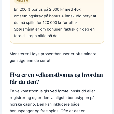
FELLEN
En 200 % bonus på 2 000 kr med 40x
omsetningskrav på bonus + innskudd betyr at
du må spille for 120 000 kr før uttak.
Spørsmålet er om bonusen faktisk gir deg en
fordel – regn alltid på det.
Mønsteret: Høye prosentbonuser er ofte mindre
gunstige enn de ser ut.
Hva er en velkomstbonus og hvordan
får du den?
En velkomstbonus gis ved første innskudd eller
registrering og er den vanligste bonustypen på
norske casino. Den kan inkludere både
bonuspenger og free spins. Ofte er det en