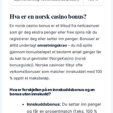
Hva er en norsk casino bonus?
En norsk casino bonus er et tilbud fra nettcasinoer
som gir deg ekstra penger eller free spins når du
registrerer deg eller setter inn penger. Bonuser er
alltid underlagt
omsetningskrav
– du må spille
gjennom bonusbeløpet et bestemt antall ganger før
du kan ta ut gevinster (
NorgeKasino (norsk
bonusguide)
). Norske casinoer tilbyr ofte
velkomstbonuser som matcher innskuddet med 100
% opptil et maksbeløp.
Hva er forskjellen på en innskuddsbonus og en
bonus uten innskudd?
Innskuddsbonus:
Du setter inn penger
og får en prosentmatch (f.eks. 100 %