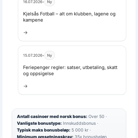
16.07.2026
•
Ny
Les artikkel:
Kjelsås Fotball – alt om klubben, lagene og
kampene
→
15.07.2026
•
Ny
Les artikkel:
Feriepenger regler: satser, utbetaling, skatt
og oppsigelse
→
Antall casinoer med norsk bonus:
Over 50 ·
Vanligste bonustype:
Innskuddsbonus ·
Typisk maks bonusbeløp:
5 000 kr ·
Minimum omsetningskrav:
35x bonusbeløp