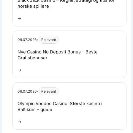
Black Jack Casino – Regler, strategi og tips for
norske spillere
→
09.07.2026
•
Relevant
Les artikkel:
Nye Casino No Deposit Bonus – Beste
Gratisbonuser
→
06.07.2026
•
Relevant
Les artikkel:
Olympic Voodoo Casino: Største kasino i
Baltikum – guide
→