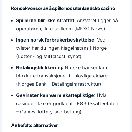
Konsekvenser av å spille hos utenlandske casino
Spillerne blir ikke straffet
: Ansvaret ligger på
operatøren, ikke spilleren (
MEXC News
)
Ingen norsk forbrukerbeskyttelse
: Ved
tvister har du ingen klageinstans i Norge
(Lotteri- og stiftelsestilsynet)
Betalingsblokkering
: Norske banker kan
blokkere transaksjoner til ulovlige aktører
(
Norges Bank – Betalingsinfrastruktur
)
Gevinster kan være skattepliktige
: Hvis
casinoet ikke er godkjent i EØS (Skatteetaten
– Games, lottery and betting)
Anbefalte alternativer