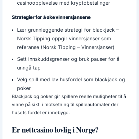
casinoopplevelse med kryptobetalinger
Strategier for å øke vinnersjansene
Lær grunnleggende strategi for blackjack –
Norsk Tipping oppgir vinnersjanser som
referanse (Norsk Tipping – Vinnersjanser)
Sett innskuddsgrenser og bruk pauser for å
unngå tap
Velg spill med lav husfordel som blackjack og
poker
Blackjack og poker gir spillere reelle muligheter til å
vinne på sikt, i motsetning til spilleautomater der
husets fordel er innebygd.
Er nettcasino lovlig i Norge?