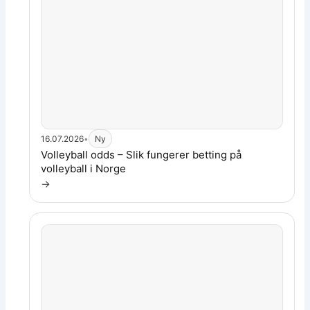
16.07.2026
•
Ny
Les artikkel:
Volleyball odds – Slik fungerer betting på
volleyball i Norge
→