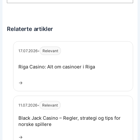
Relaterte artikler
17.07.2026
•
Relevant
Les artikkel:
Riga Casino: Alt om casinoer i Riga
→
11.07.2026
•
Relevant
Les artikkel:
Black Jack Casino – Regler, strategi og tips for
norske spillere
→