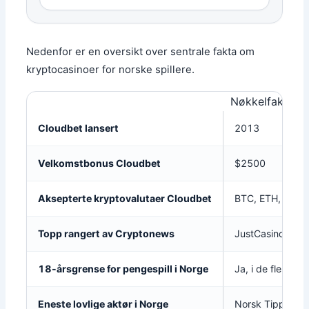
Nedenfor er en oversikt over sentrale fakta om
kryptocasinoer for norske spillere.
Nøkkelfakta om
Cloudbet lansert
2013
Velkomstbonus Cloudbet
$2500
Aksepterte kryptovalutaer Cloudbet
BTC, ETH, XRP,
Topp rangert av Cryptonews
JustCasino, Coi
18-årsgrense for pengespill i Norge
Ja, i de fleste
Eneste lovlige aktør i Norge
Norsk Tipping (R