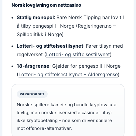
Norsk lovgivning om nettcasino
Statlig monopol
: Bare Norsk Tipping har lov til
å tilby pengespill i Norge (Regjeringen.no –
Spillpolitikk i Norge)
Lotteri- og stiftelsestilsynet
: Fører tilsyn med
regelverket (
Lotteri- og stiftelsestilsynet
)
18-årsgrense
: Gjelder for pengespill i Norge
(
Lotteri- og stiftelsestilsynet – Aldersgrense
)
PARADOKSET
Norske spillere kan eie og handle kryptovaluta
lovlig, men norske lisensierte casinoer tilbyr
ikke kryptobetaling – noe som driver spillere
mot offshore-alternativer.