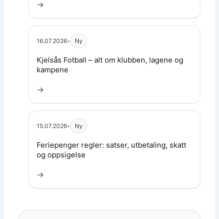
→
16.07.2026
•
Ny
Les artikkel:
Kjelsås Fotball – alt om klubben, lagene og
kampene
→
15.07.2026
•
Ny
Les artikkel:
Feriepenger regler: satser, utbetaling, skatt
og oppsigelse
→