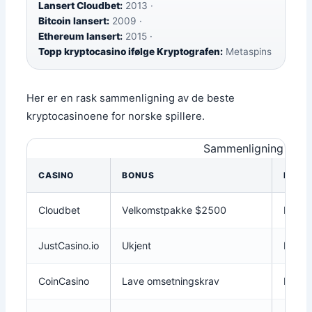
Lansert Cloudbet:
2013 ·
Bitcoin lansert:
2009 ·
Ethereum lansert:
2015 ·
Topp kryptocasino ifølge Kryptografen:
Metaspins
Her er en rask sammenligning av de beste
kryptocasinoene for norske spillere.
Sammenligning av t
CASINO
BONUS
KRYP
Cloudbet
Velkomstpakke $2500
BTC, 
JustCasino.io
Ukjent
Mange
CoinCasino
Lave omsetningskrav
Flere 