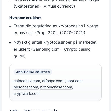
(Skatteetaten – Virtual currency)
Hva som er uklart
Fremtidig regulering av kryptocasino i Norge
er uavklart (Prop. 220 L (2020–2021))
Nøyaktig antall kryptocasinoer på markedet
er ukjent (Gambling.com – Crypto casino
guide)
ADDITIONAL SOURCES
coincodex.com
,
affpapa.com
,
jpost.com
,
besoccer.com
,
bitcoinchaser.com
,
cryptwerk.com