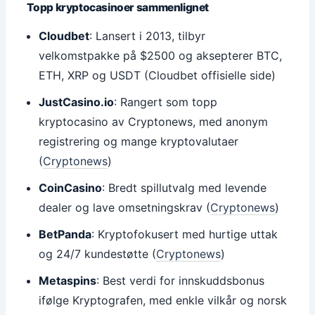
Topp kryptocasinoer sammenlignet
Cloudbet
: Lansert i 2013, tilbyr
velkomstpakke på $2500 og aksepterer BTC,
ETH, XRP og USDT (Cloudbet offisielle side)
JustCasino.io
: Rangert som topp
kryptocasino av Cryptonews, med anonym
registrering og mange kryptovalutaer
(
Cryptonews
)
CoinCasino
: Bredt spillutvalg med levende
dealer og lave omsetningskrav (
Cryptonews
)
BetPanda
: Kryptofokusert med hurtige uttak
og 24/7 kundestøtte (
Cryptonews
)
Metaspins
: Best verdi for innskuddsbonus
ifølge Kryptografen, med enkle vilkår og norsk