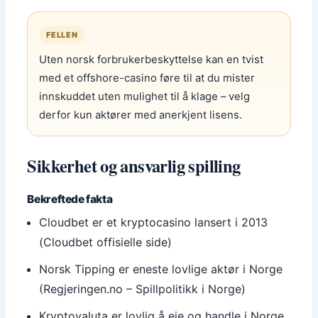
FELLEN
Uten norsk forbrukerbeskyttelse kan en tvist
med et offshore-casino føre til at du mister
innskuddet uten mulighet til å klage – velg
derfor kun aktører med anerkjent lisens.
Sikkerhet og ansvarlig spilling
Bekreftede fakta
Cloudbet er et kryptocasino lansert i 2013
(Cloudbet offisielle side)
Norsk Tipping er eneste lovlige aktør i Norge
(Regjeringen.no – Spillpolitikk i Norge)
Kryptovaluta er lovlig å eie og handle i Norge