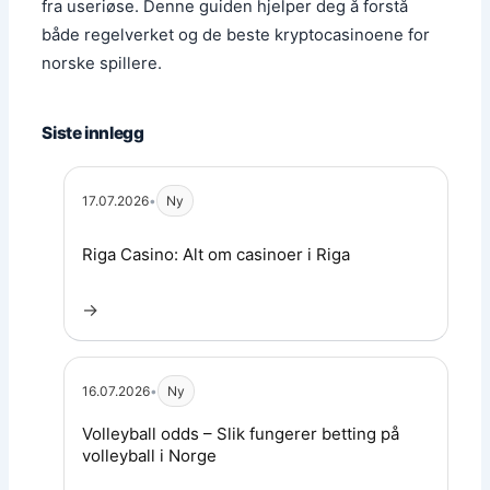
fra useriøse. Denne guiden hjelper deg å forstå
både regelverket og de beste kryptocasinoene for
norske spillere.
Siste innlegg
17.07.2026
•
Ny
Les artikkel:
Riga Casino: Alt om casinoer i Riga
→
16.07.2026
•
Ny
Les artikkel:
Volleyball odds – Slik fungerer betting på
volleyball i Norge