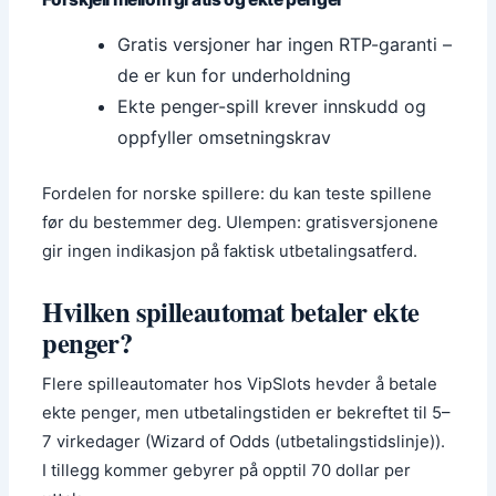
Gratis versjoner har ingen RTP-garanti –
de er kun for underholdning
Ekte penger-spill krever innskudd og
oppfyller omsetningskrav
Fordelen for norske spillere: du kan teste spillene
før du bestemmer deg. Ulempen: gratisversjonene
gir ingen indikasjon på faktisk utbetalingsatferd.
Hvilken spilleautomat betaler ekte
penger?
Flere spilleautomater hos VipSlots hevder å betale
ekte penger, men utbetalingstiden er bekreftet til 5–
7 virkedager (Wizard of Odds (utbetalingstidslinje)).
I tillegg kommer gebyrer på opptil 70 dollar per