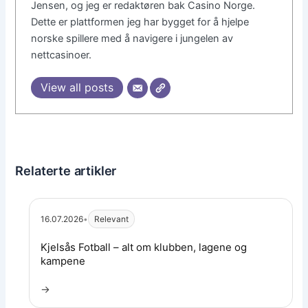
Jensen, og jeg er redaktøren bak Casino Norge.
Dette er plattformen jeg har bygget for å hjelpe
norske spillere med å navigere i jungelen av
nettcasinoer.
View all posts
Relaterte artikler
16.07.2026
•
Relevant
Les artikkel:
Kjelsås Fotball – alt om klubben, lagene og
kampene
→