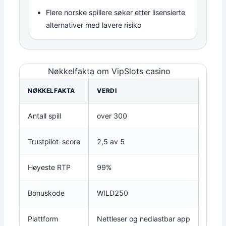
Flere norske spillere søker etter lisensierte
alternativer med lavere risiko
Nøkkelfakta om VipSlots casino
NØKKELFAKTA
VERDI
Antall spill
over 300
Trustpilot-score
2,5 av 5
Høyeste RTP
99%
Bonuskode
WILD250
Plattform
Nettleser og nedlastbar app