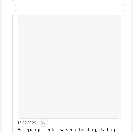
15.07.2026
•
Ny
Les artikkel:
Feriepenger regler: satser, utbetaling, skatt og