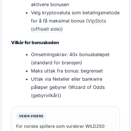
aktivere bonusen
Velg kryptovaluta som betalingsmetode
for å få maksimal bonus (
VipSlots
(offisiell side)
)
Vilkår for bonuskoden
Omsetningskrav: 40x bonusbeløpet
(standard for bransjen)
Maks uttak fra bonus: begrenset
Uttak via Neteller eller bankwire
påløper gebyrer (Wizard of Odds
(gebyrvilkår))
VEIEN VIDERE
For norske spillere som vurderer WILD250: