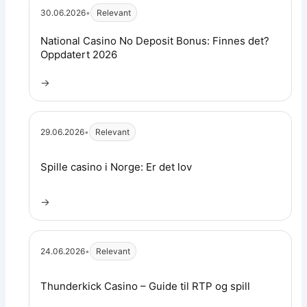
30.06.2026
•
Relevant
Les artikkel:
National Casino No Deposit Bonus: Finnes det?
Oppdatert 2026
→
29.06.2026
•
Relevant
Les artikkel:
Spille casino i Norge: Er det lov
→
24.06.2026
•
Relevant
Les artikkel:
Thunderkick Casino – Guide til RTP og spill