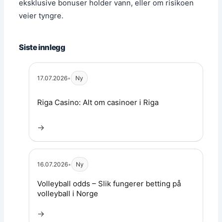
eksklusive bonuser holder vann, eller om risikoen
veier tyngre.
Siste innlegg
17.07.2026
•
Ny
Les artikkel:
Riga Casino: Alt om casinoer i Riga
→
16.07.2026
•
Ny
Les artikkel:
Volleyball odds – Slik fungerer betting på
volleyball i Norge
→