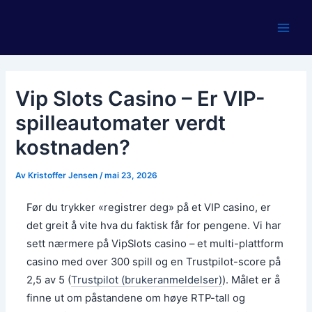
Hopp
rett
Main
til
innholdet
Men
Vip Slots Casino – Er VIP-
spilleautomater verdt
kostnaden?
Av
Kristoffer Jensen
/
mai 23, 2026
Før du trykker «registrer deg» på et VIP casino, er
det greit å vite hva du faktisk får for pengene. Vi har
sett nærmere på VipSlots casino – et multi-plattform
casino med over 300 spill og en Trustpilot-score på
2,5 av 5 (
Trustpilot (brukeranmeldelser)
). Målet er å
finne ut om påstandene om høye RTP-tall og