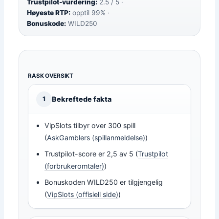
Trustpilot-vurdering:
2.5 / 5 ·
Høyeste RTP:
opptil 99% ·
Bonuskode:
WILD250
RASK OVERSIKT
Bekreftede fakta
1
VipSlots tilbyr over 300 spill
(
AskGamblers (spillanmeldelse)
)
Trustpilot-score er 2,5 av 5 (
Trustpilot
(forbrukeromtaler)
)
Bonuskoden WILD250 er tilgjengelig
(
VipSlots (offisiell side)
)