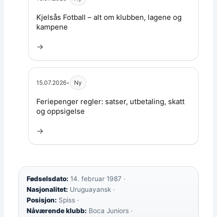
Les artikkel:
Kjelsås Fotball – alt om klubben, lagene og
kampene
→
15.07.2026
•
Ny
Les artikkel:
Feriepenger regler: satser, utbetaling, skatt
og oppsigelse
→
Fødselsdato:
14. februar 1987 ·
Nasjonalitet:
Uruguayansk ·
Posisjon:
Spiss ·
Nåværende klubb:
Boca Juniors ·