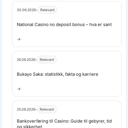
30.06.2026
•
Relevant
Les artikkel:
National Casino no deposit bonus – hva er sant
→
26.06.2026
•
Relevant
Les artikkel:
Bukayo Saka: statistikk, fakta og karriere
→
25.06.2026
•
Relevant
Les artikkel:
Bankoverføring til Casino: Guide til gebyrer, tid
og sikkerhet