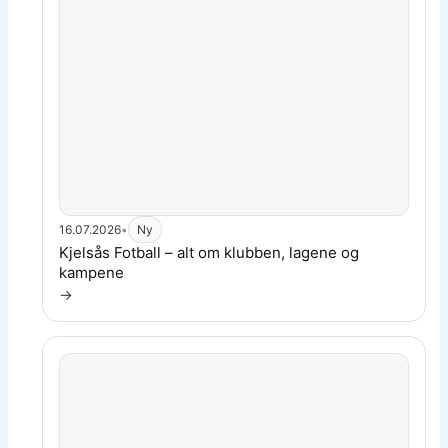
16.07.2026
•
Ny
Les artikkel:
Kjelsås Fotball – alt om klubben, lagene og
kampene
→