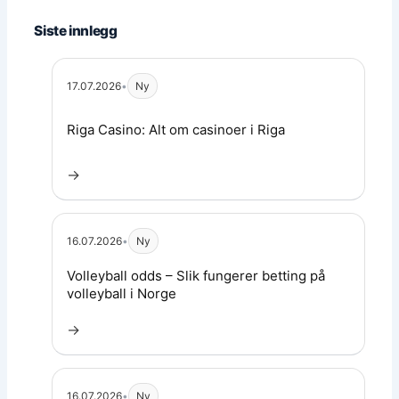
Siste innlegg
17.07.2026
•
Ny
Les artikkel:
Riga Casino: Alt om casinoer i Riga
→
16.07.2026
•
Ny
Les artikkel:
Volleyball odds – Slik fungerer betting på
volleyball i Norge
→
16.07.2026
•
Ny