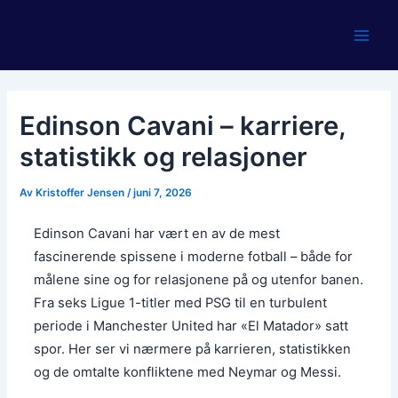
Hopp
rett
Main
til
innholdet
Men
Edinson Cavani – karriere,
statistikk og relasjoner
Av
Kristoffer Jensen
/
juni 7, 2026
Edinson Cavani har vært en av de mest
fascinerende spissene i moderne fotball – både for
målene sine og for relasjonene på og utenfor banen.
Fra seks Ligue 1-titler med PSG til en turbulent
periode i Manchester United har «El Matador» satt
spor. Her ser vi nærmere på karrieren, statistikken
og de omtalte konfliktene med Neymar og Messi.