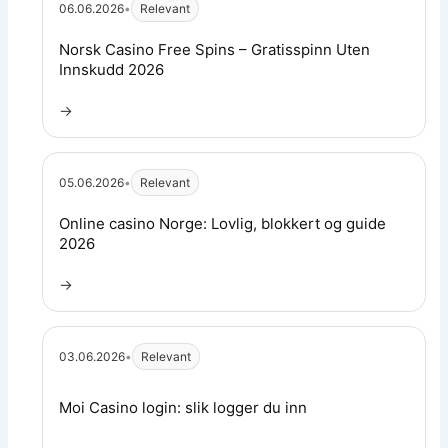
06.06.2026
•
Relevant
Les artikkel:
Norsk Casino Free Spins – Gratisspinn Uten
Innskudd 2026
→
05.06.2026
•
Relevant
Les artikkel:
Online casino Norge: Lovlig, blokkert og guide
2026
→
03.06.2026
•
Relevant
Les artikkel:
Moi Casino login: slik logger du inn