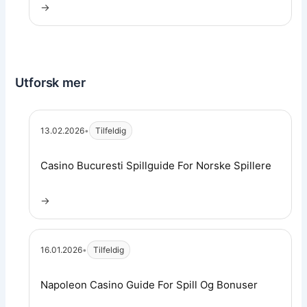
→
Utforsk mer
13.02.2026
•
Tilfeldig
Les artikkel:
Casino Bucuresti Spillguide For Norske Spillere
→
16.01.2026
•
Tilfeldig
Les artikkel:
Napoleon Casino Guide For Spill Og Bonuser