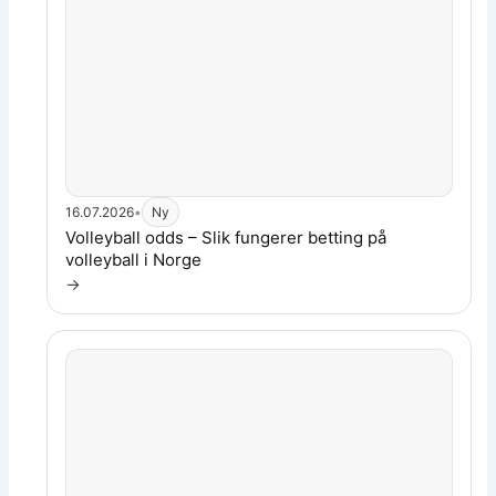
16.07.2026
•
Ny
Les artikkel:
Volleyball odds – Slik fungerer betting på
volleyball i Norge
→