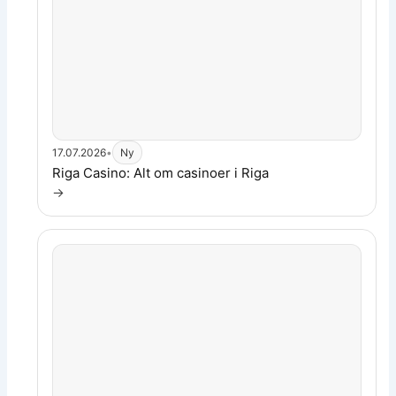
17.07.2026
•
Ny
Les artikkel:
Riga Casino: Alt om casinoer i Riga
→