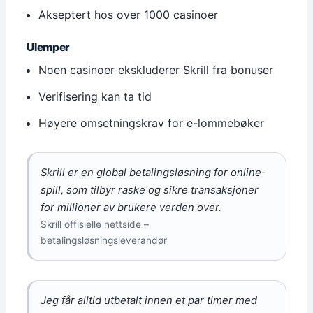
Akseptert hos over 1000 casinoer
Ulemper
Noen casinoer ekskluderer Skrill fra bonuser
Verifisering kan ta tid
Høyere omsetningskrav for e-lommebøker
Skrill er en global betalingsløsning for online-
spill, som tilbyr raske og sikre transaksjoner
for millioner av brukere verden over.
Skrill offisielle nettside –
betalingsløsningsleverandør
Jeg får alltid utbetalt innen et par timer med