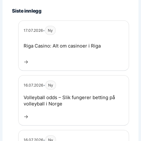
Siste innlegg
17.07.2026
•
Ny
Les artikkel:
Riga Casino: Alt om casinoer i Riga
→
16.07.2026
•
Ny
Les artikkel:
Volleyball odds – Slik fungerer betting på
volleyball i Norge
→
16.07.2026
•
Ny