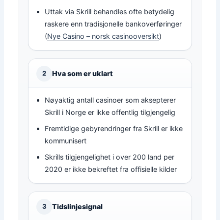
Uttak via Skrill behandles ofte betydelig
raskere enn tradisjonelle bankoverføringer
(
Nye Casino – norsk casinooversikt
)
Hva som er uklart
2
Nøyaktig antall casinoer som aksepterer
Skrill i Norge er ikke offentlig tilgjengelig
Fremtidige gebyrendringer fra Skrill er ikke
kommunisert
Skrills tilgjengelighet i over 200 land per
2020 er ikke bekreftet fra offisielle kilder
Tidslinjesignal
3