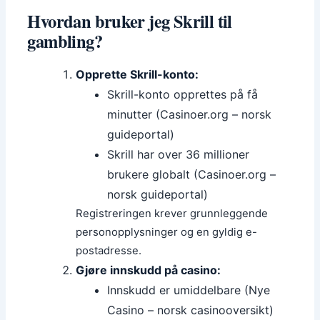
Hvordan bruker jeg Skrill til
gambling?
Opprette Skrill-konto:
Skrill-konto opprettes på få
minutter (Casinoer.org – norsk
guideportal)
Skrill har over 36 millioner
brukere globalt (Casinoer.org –
norsk guideportal)
Registreringen krever grunnleggende
personopplysninger og en gyldig e-
postadresse.
Gjøre innskudd på casino:
Innskudd er umiddelbare (Nye
Casino – norsk casinooversikt)