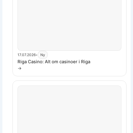
17.07.2026
•
Ny
Les artikkel:
Riga Casino: Alt om casinoer i Riga
→