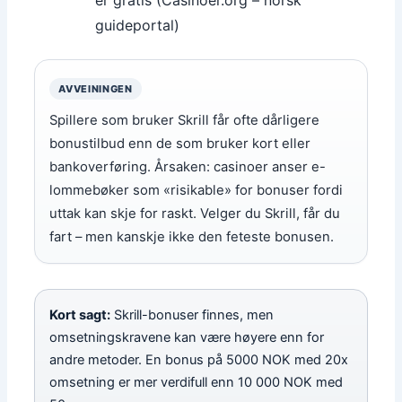
guideportal)
AVVEININGEN
Spillere som bruker Skrill får ofte dårligere
bonustilbud enn de som bruker kort eller
bankoverføring. Årsaken: casinoer anser e-
lommebøker som «risikable» for bonuser fordi
uttak kan skje for raskt. Velger du Skrill, får du
fart – men kanskje ikke den feteste bonusen.
Kort sagt:
Skrill-bonuser finnes, men
omsetningskravene kan være høyere enn for
andre metoder. En bonus på 5000 NOK med 20x
omsetning er mer verdifull enn 10 000 NOK med