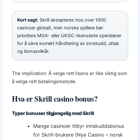
Kort sagt:
Skrill aksepteres hos over 1000
casinoer globalt, men norske spillere bør
prioritere MGA- eller UKGC-lisensierte operatører
for å sikre korrekt håndtering av innskudd, uttak
og bonusvilkår.
The implication: Å velge rett lisens er like viktig som
å velge rett betalingsmetode.
Hva er Skrill casino bonus?
Typer bonuser tilgjengelig med Skrill
Mange casinoer tilbyr innskuddsbonus
for Skrill-brukere (Nye Casino – norsk