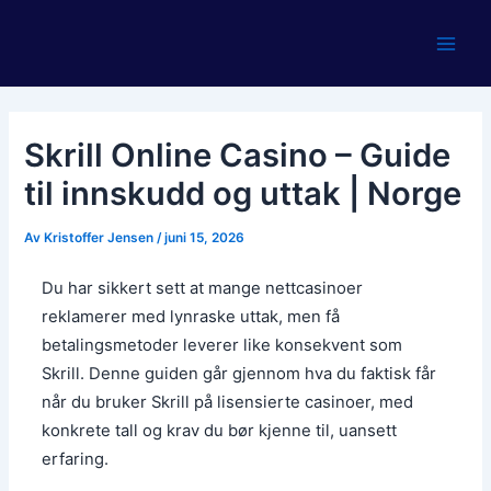
Hopp
rett
Main
til
innholdet
Men
Skrill Online Casino – Guide
til innskudd og uttak | Norge
Av
Kristoffer Jensen
/
juni 15, 2026
Du har sikkert sett at mange nettcasinoer
reklamerer med lynraske uttak, men få
betalingsmetoder leverer like konsekvent som
Skrill. Denne guiden går gjennom hva du faktisk får
når du bruker Skrill på lisensierte casinoer, med
konkrete tall og krav du bør kjenne til, uansett
erfaring.