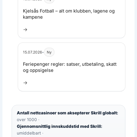
Les artikkel:
Kjelsås Fotball – alt om klubben, lagene og
kampene
→
15.07.2026
•
Ny
Les artikkel:
Feriepenger regler: satser, utbetaling, skatt
og oppsigelse
→
Antall nettcasinoer som aksepterer Skrill globalt:
over 1000 ·
Gjennomsnittlig innskuddstid med Skrill:
umiddelbart ·