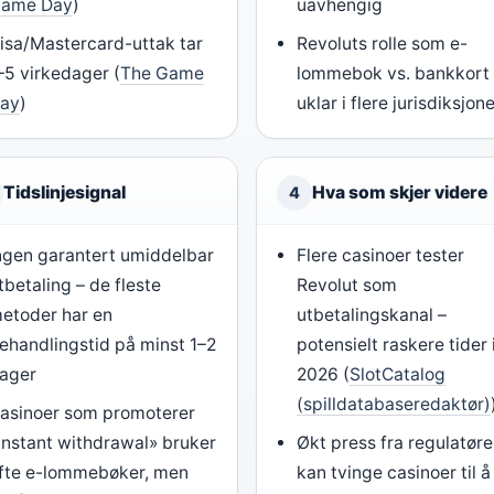
ame Day
)
uavhengig
isa/Mastercard-uttak tar
Revoluts rolle som e-
–5 virkedager (
The Game
lommebok vs. bankkort 
ay
)
uklar i flere jurisdiksjon
Tidslinjesignal
Hva som skjer videre
4
ngen garantert umiddelbar
Flere casinoer tester
tbetaling – de fleste
Revolut som
etoder har en
utbetalingskanal –
ehandlingstid på minst 1–2
potensielt raskere tider 
ager
2026 (
SlotCatalog
(spilldatabaseredaktør)
asinoer som promoterer
instant withdrawal» bruker
Økt press fra regulatøre
fte e-lommebøker, men
kan tvinge casinoer til å