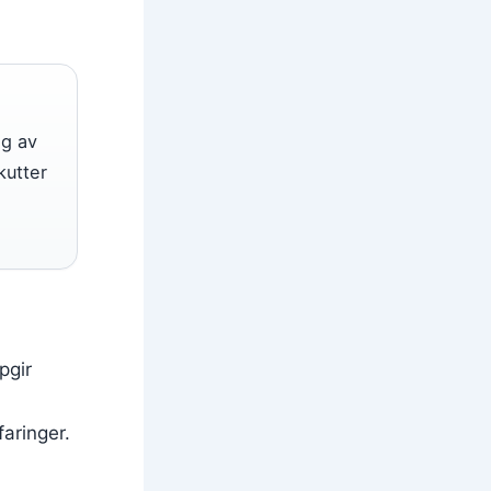
lg av
kutter
pgir
faringer.