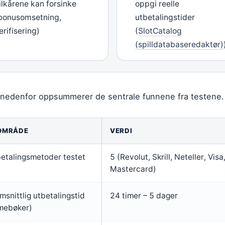
ilkårene kan forsinke
oppgi reelle
bonusomsetning,
utbetalingstider
erifisering)
(
SlotCatalog
(spilldatabaseredaktør)
 nedenfor oppsummerer de sentrale funnene fra testene.
OMRÅDE
VERDI
betalingsmetoder testet
5 (Revolut, Skrill, Neteller, Visa
Mastercard)
snittlig utbetalingstid
24 timer – 5 dager
mebøker)