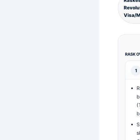
Raskes
Revolu
Visa/M
RASK O
1
R
b
(
b
S
s