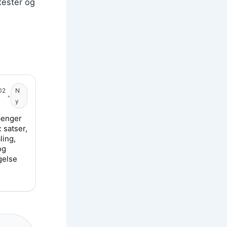
tester og
02
N
•
y
tikkel:
penger
: satser,
ling,
og
gelse