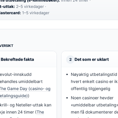
te utbetaling (e-lommebøker):
Innen 24 timer ·
t-uttak:
2–5 virkedager ·
astercard:
1–5 virkedager
VERSIKT
Bekreftede fakta
Det som er uklart
2
evolut-innskudd
Nøyaktig utbetalingstid
ehandles umiddelbart
hvert enkelt casino er i
The Game Day (casino- og
offentlig tilgjengelig
etalingsguide)
)
Noen casinoer hevder
krill- og Neteller-uttak kan
«umiddelbar utbetaling»
kje innen 24 timer (
The
men få dokumenterer d