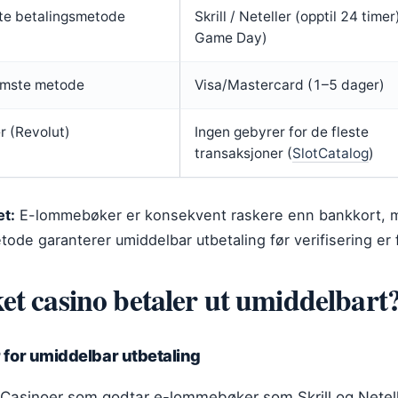
te betalingsmetode
Skrill / Neteller (opptil 24 time
Game Day)
mste metode
Visa/Mastercard (1–5 dager)
r (Revolut)
Ingen gebyrer for de fleste
transaksjoner (
SlotCatalog
)
t:
E-lommebøker er konsekvent raskere enn bankkort, 
ode garanterer umiddelbar utbetaling før verifisering er f
et casino betaler ut umiddelbart
r for umiddelbar utbetaling
Casinoer som godtar e-lommebøker som Skrill og Netell