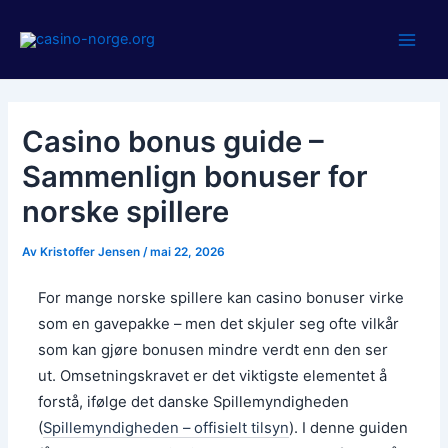
Hopp
rett
Main
til
innholdet
Men
Casino bonus guide –
Sammenlign bonuser for
norske spillere
Av
Kristoffer Jensen
/
mai 22, 2026
For mange norske spillere kan casino bonuser virke
som en gavepakke – men det skjuler seg ofte vilkår
som kan gjøre bonusen mindre verdt enn den ser
ut. Omsetningskravet er det viktigste elementet å
forstå, ifølge det danske Spillemyndigheden
(
Spillemyndigheden – offisielt tilsyn
). I denne guiden