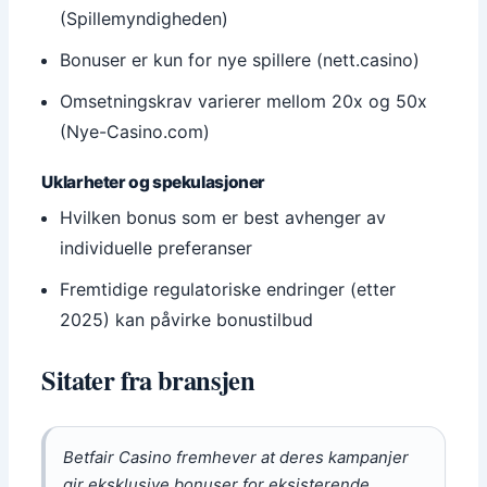
(Spillemyndigheden)
Bonuser er kun for nye spillere (nett.casino)
Omsetningskrav varierer mellom 20x og 50x
(Nye-Casino.com)
Uklarheter og spekulasjoner
Hvilken bonus som er best avhenger av
individuelle preferanser
Fremtidige regulatoriske endringer (etter
2025) kan påvirke bonustilbud
Sitater fra bransjen
Betfair Casino fremhever at deres kampanjer
gir eksklusive bonuser for eksisterende