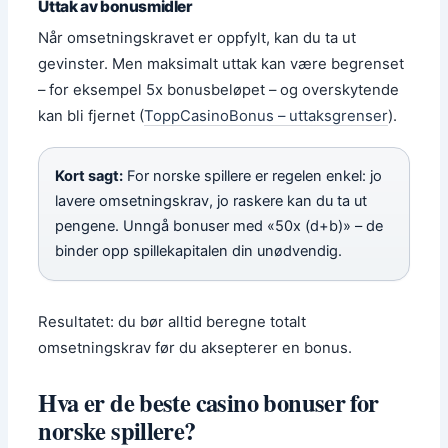
Uttak av bonusmidler
Når omsetningskravet er oppfylt, kan du ta ut
gevinster. Men maksimalt uttak kan være begrenset
– for eksempel 5x bonusbeløpet – og overskytende
kan bli fjernet (
ToppCasinoBonus – uttaksgrenser
).
Kort sagt:
For norske spillere er regelen enkel: jo
lavere omsetningskrav, jo raskere kan du ta ut
pengene. Unngå bonuser med «50x (d+b)» – de
binder opp spillekapitalen din unødvendig.
Resultatet: du bør alltid beregne totalt
omsetningskrav før du aksepterer en bonus.
Hva er de beste casino bonuser for
norske spillere?