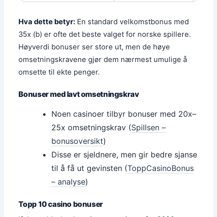
Hva dette betyr:
En standard velkomstbonus med
35x (b) er ofte det beste valget for norske spillere.
Høyverdi bonuser ser store ut, men de høye
omsetningskravene gjør dem nærmest umulige å
omsette til ekte penger.
Bonuser med lavt omsetningskrav
Noen casinoer tilbyr bonuser med 20x–
25x omsetningskrav (
Spillsen –
bonusoversikt
)
Disse er sjeldnere, men gir bedre sjanse
til å få ut gevinsten (
ToppCasinoBonus
– analyse
)
Topp 10 casino bonuser