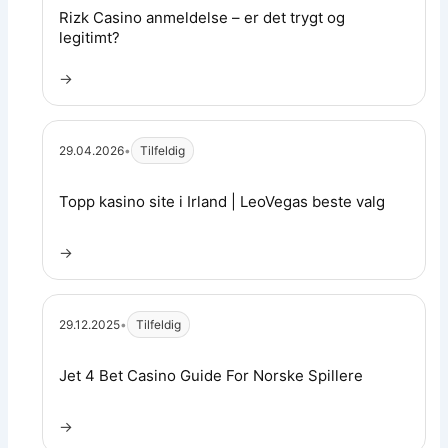
Les artikkel:
Rizk Casino anmeldelse – er det trygt og
legitimt?
→
29.04.2026
•
Tilfeldig
Les artikkel:
Topp kasino site i Irland | LeoVegas beste valg
→
29.12.2025
•
Tilfeldig
Les artikkel:
Jet 4 Bet Casino Guide For Norske Spillere
→