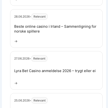
28.06.2026
•
Relevant
Les artikkel:
Beste online casino i Irland – Sammenligning for
norske spillere
→
27.06.2026
•
Relevant
Les artikkel:
Lyra Bet Casino anmeldelse 2026 – trygt eller ei
→
25.06.2026
•
Relevant