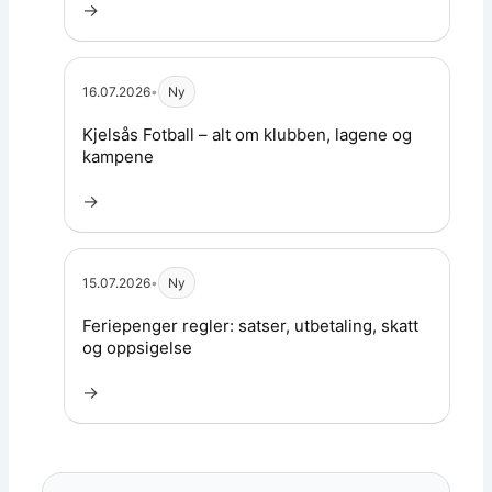
→
16.07.2026
•
Ny
Les artikkel:
Kjelsås Fotball – alt om klubben, lagene og
kampene
→
15.07.2026
•
Ny
Les artikkel:
Feriepenger regler: satser, utbetaling, skatt
og oppsigelse
→