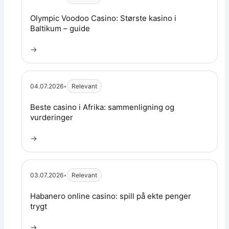
Les artikkel:
Olympic Voodoo Casino: Største kasino i
Baltikum – guide
→
04.07.2026
•
Relevant
Les artikkel:
Beste casino i Afrika: sammenligning og
vurderinger
→
03.07.2026
•
Relevant
Les artikkel:
Habanero online casino: spill på ekte penger
trygt
→