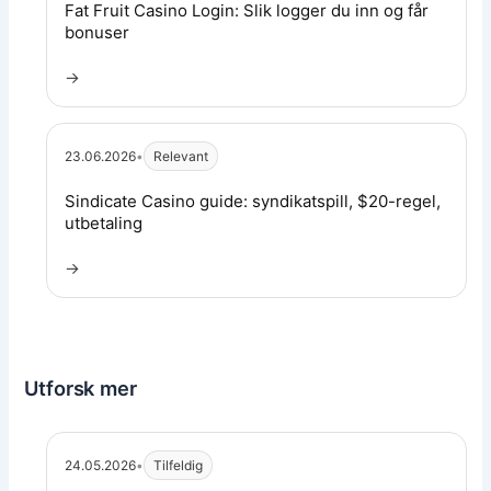
Les artikkel:
Fat Fruit Casino Login: Slik logger du inn og får
bonuser
→
23.06.2026
•
Relevant
Les artikkel:
Sindicate Casino guide: syndikatspill, $20-regel,
utbetaling
→
Utforsk mer
24.05.2026
•
Tilfeldig