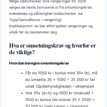
Ifølge oddschecker sine rangeringer for 2026
velges de beste bonusene ut fra omsetningskrav,
maksbeløp og pålitelighet (oddschecker via
ToppCasinoBonus – rangering).
Implikasjonen: du bør alltid sjekke rangeringer og
vilkår før du bestemmer deg.
Hva er omsetningskrav og hvorfor er
de viktige?
Hvordan beregne omsetningskrav
Får du 1000 kr i bonus med 35x (b), må
du omsette 35 × 1000 = 35 000 kr før
uttak (Spillemyndigheden – eksempel)
Ved 35x (d+b) og 1000 kr innskudd +
1000 kr bonus blir kravet 35 × 2000 =
70 000 kr (nett.casino – utregning)