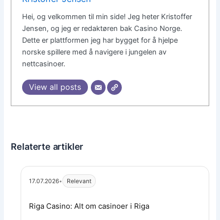
Hei, og velkommen til min side! Jeg heter Kristoffer
Jensen, og jeg er redaktøren bak Casino Norge.
Dette er plattformen jeg har bygget for å hjelpe
norske spillere med å navigere i jungelen av
nettcasinoer.
View all posts
Relaterte artikler
17.07.2026
•
Relevant
Les artikkel:
Riga Casino: Alt om casinoer i Riga