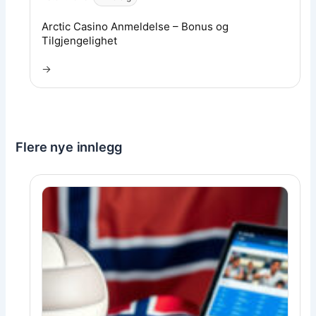
Les artikkel:
Arctic Casino Anmeldelse – Bonus og
Tilgjengelighet
→
Flere nye innlegg