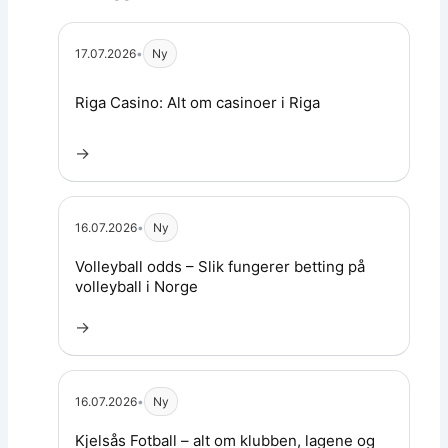
17.07.2026
•
Ny
Les artikkel:
Riga Casino: Alt om casinoer i Riga
→
16.07.2026
•
Ny
Les artikkel:
Volleyball odds – Slik fungerer betting på
volleyball i Norge
→
16.07.2026
•
Ny
Les artikkel:
Kjelsås Fotball – alt om klubben, lagene og