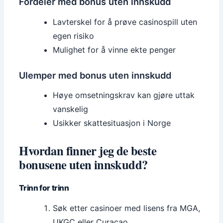
Fordeler med bonus uten innskudd
Lavterskel for å prøve casinospill uten
egen risiko
Mulighet for å vinne ekte penger
Ulemper med bonus uten innskudd
Høye omsetningskrav kan gjøre uttak
vanskelig
Usikker skattesituasjon i Norge
Hvordan finner jeg de beste
bonusene uten innskudd?
Trinn for trinn
Søk etter casinoer med lisens fra MGA,
UKGC eller Curacao