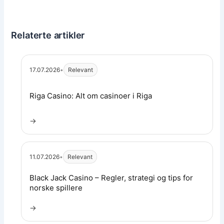
Relaterte artikler
17.07.2026
•
Relevant
Les artikkel:
Riga Casino: Alt om casinoer i Riga
→
11.07.2026
•
Relevant
Les artikkel:
Black Jack Casino – Regler, strategi og tips for
norske spillere
→