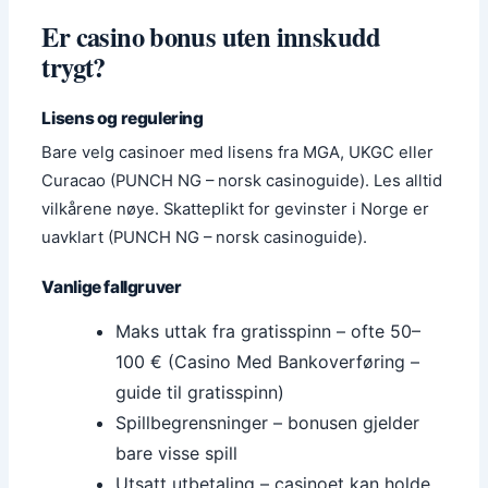
Er casino bonus uten innskudd
trygt?
Lisens og regulering
Bare velg casinoer med lisens fra MGA, UKGC eller
Curacao (PUNCH NG – norsk casinoguide). Les alltid
vilkårene nøye. Skatteplikt for gevinster i Norge er
uavklart (PUNCH NG – norsk casinoguide).
Vanlige fallgruver
Maks uttak fra gratisspinn – ofte 50–
100 € (Casino Med Bankoverføring –
guide til gratisspinn)
Spillbegrensninger – bonusen gjelder
bare visse spill
Utsatt utbetaling – casinoet kan holde