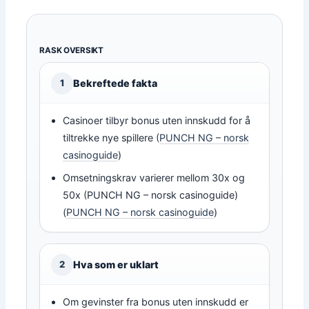
RASK OVERSIKT
Bekreftede fakta
1
Casinoer tilbyr bonus uten innskudd for å
tiltrekke nye spillere (
PUNCH NG – norsk
casinoguide
)
Omsetningskrav varierer mellom 30x og
50x (PUNCH NG – norsk casinoguide)
(
PUNCH NG – norsk casinoguide
)
Hva som er uklart
2
Om gevinster fra bonus uten innskudd er