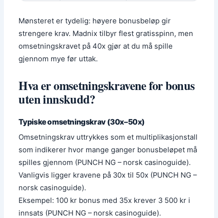
Mønsteret er tydelig: høyere bonusbeløp gir
strengere krav. Madnix tilbyr flest gratisspinn, men
omsetningskravet på 40x gjør at du må spille
gjennom mye før uttak.
Hva er omsetningskravene for bonus
uten innskudd?
Typiske omsetningskrav (30x–50x)
Omsetningskrav uttrykkes som et multiplikasjonstall
som indikerer hvor mange ganger bonusbeløpet må
spilles gjennom (PUNCH NG – norsk casinoguide).
Vanligvis ligger kravene på 30x til 50x (PUNCH NG –
norsk casinoguide).
Eksempel: 100 kr bonus med 35x krever 3 500 kr i
innsats (PUNCH NG – norsk casinoguide).