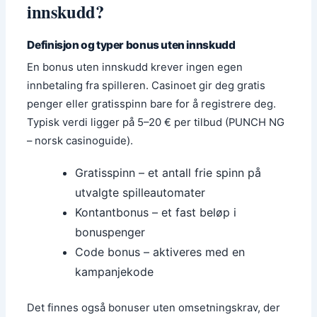
innskudd?
Definisjon og typer bonus uten innskudd
En bonus uten innskudd krever ingen egen
innbetaling fra spilleren. Casinoet gir deg gratis
penger eller gratisspinn bare for å registrere deg.
Typisk verdi ligger på 5–20 € per tilbud (PUNCH NG
– norsk casinoguide).
Gratisspinn – et antall frie spinn på
utvalgte spilleautomater
Kontantbonus – et fast beløp i
bonuspenger
Code bonus – aktiveres med en
kampanjekode
Det finnes også bonuser uten omsetningskrav, der