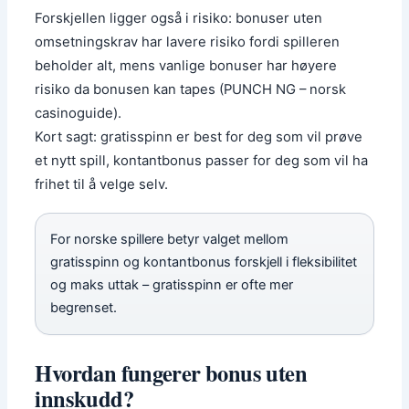
Forskjellen ligger også i risiko: bonuser uten
omsetningskrav har lavere risiko fordi spilleren
beholder alt, mens vanlige bonuser har høyere
risiko da bonusen kan tapes (PUNCH NG – norsk
casinoguide).
Kort sagt: gratisspinn er best for deg som vil prøve
et nytt spill, kontantbonus passer for deg som vil ha
frihet til å velge selv.
For norske spillere betyr valget mellom
gratisspinn og kontantbonus forskjell i fleksibilitet
og maks uttak – gratisspinn er ofte mer
begrenset.
Hvordan fungerer bonus uten
innskudd?