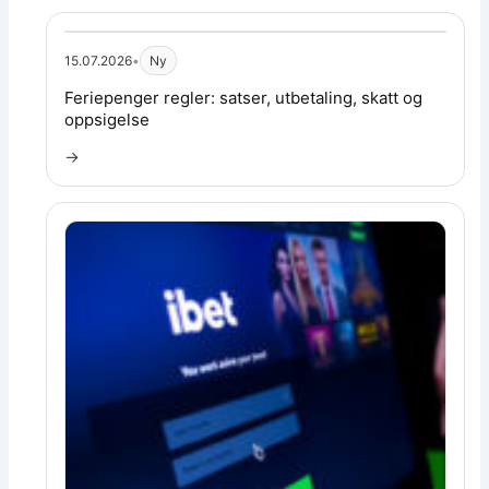
15.07.2026
•
Ny
Les artikkel:
Feriepenger regler: satser, utbetaling, skatt og
oppsigelse
→