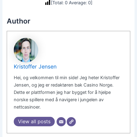
[Total:
0
Average:
0
]
Author
Kristoffer Jensen
Hei, og velkommen til min side! Jeg heter Kristoffer
Jensen, og jeg er redaktøren bak Casino Norge.
Dette er plattformen jeg har bygget for å hjelpe
norske spillere med å navigere i jungelen av
nettcasinoer.
View all posts