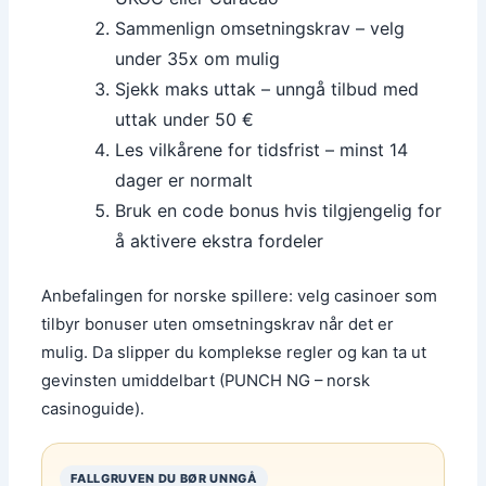
Sammenlign omsetningskrav – velg
under 35x om mulig
Sjekk maks uttak – unngå tilbud med
uttak under 50 €
Les vilkårene for tidsfrist – minst 14
dager er normalt
Bruk en code bonus hvis tilgjengelig for
å aktivere ekstra fordeler
Anbefalingen for norske spillere: velg casinoer som
tilbyr bonuser uten omsetningskrav når det er
mulig. Da slipper du komplekse regler og kan ta ut
gevinsten umiddelbart (PUNCH NG – norsk
casinoguide).
FALLGRUVEN DU BØR UNNGÅ