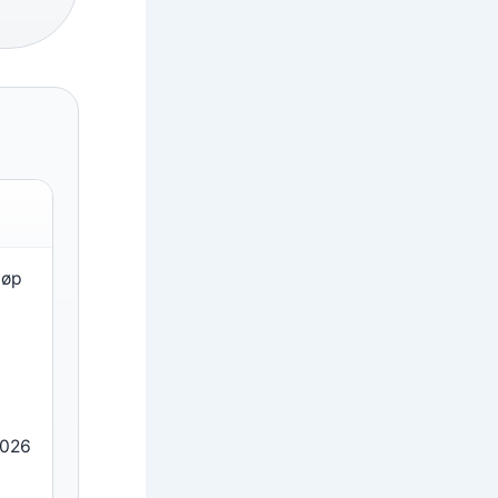
løp
2026