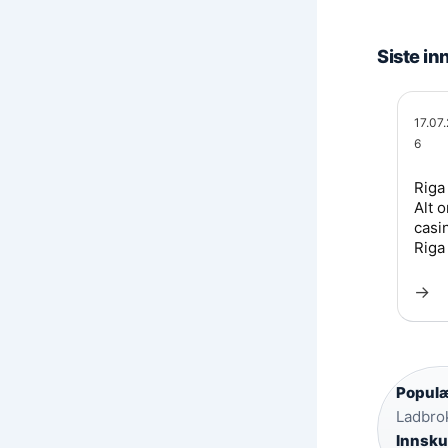
Siste in
17.07
6
Les a
Riga
Alt 
casi
Riga
→
Populæ
Ladbrok
Innsku