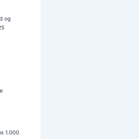
d og
25
ne
us 1.000