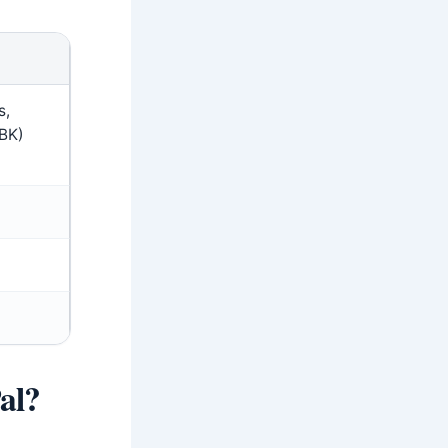
s,
SBK)
al?