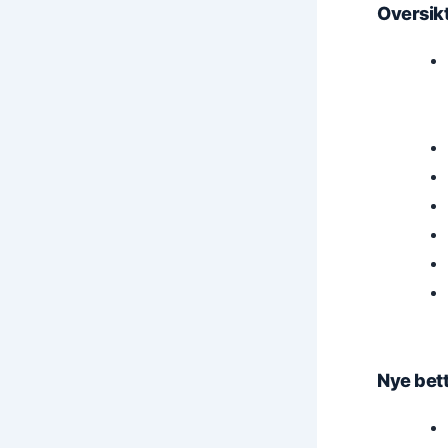
Oversik
Nye bett