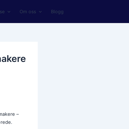
se
Om oss
Blogg
makere
kmakere –
erede.