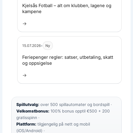
Les artikkel:
Kjelsås Fotball – alt om klubben, lagene og
kampene
→
15.07.2026
•
Ny
Les artikkel:
Feriepenger regler: satser, utbetaling, skatt
og oppsigelse
→
Spillutvalg:
over 500 spillautomater og bordspill ·
Velkomstbonus:
100% bonus opptil €500 + 200
gratisspinn ·
Plattform:
tilgjengelig på nett og mobil
(iOS/Android) ·