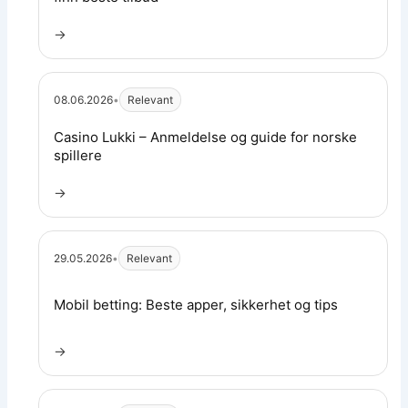
→
08.06.2026
•
Relevant
Les artikkel:
Casino Lukki – Anmeldelse og guide for norske
spillere
→
29.05.2026
•
Relevant
Les artikkel:
Mobil betting: Beste apper, sikkerhet og tips
→