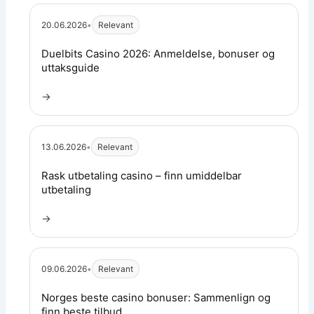
20.06.2026
•
Relevant
Les artikkel:
Duelbits Casino 2026: Anmeldelse, bonuser og
uttaksguide
→
13.06.2026
•
Relevant
Les artikkel:
Rask utbetaling casino – finn umiddelbar
utbetaling
→
09.06.2026
•
Relevant
Les artikkel:
Norges beste casino bonuser: Sammenlign og
finn beste tilbud