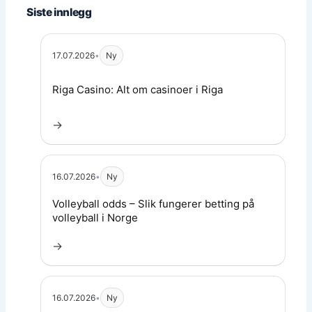
Siste innlegg
17.07.2026
•
Ny
Les artikkel:
Riga Casino: Alt om casinoer i Riga
→
16.07.2026
•
Ny
Les artikkel:
Volleyball odds – Slik fungerer betting på
volleyball i Norge
→
16.07.2026
•
Ny