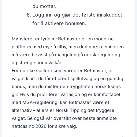
du mottar.
Logg inn og gjør det første innskuddet
for å aktivere bonusen.
Mønsteret er tydelig: Betmaster er en moderne
plattform med mye å tilby, men den norske spilleren
må være bevisst på mangelen på norsk regulering
og strenge bonusvilkår.
For norske spillere som vurderer Betmaster, er
valget klart: du får et bredt spillutvalg og en gunstig
bonus, men du mister den tryggheten norsk lisens
gir. Hvis du prioriterer variasjon og er komfortabel
med MGA-regulering, kan Betmaster være et
alternativ – ellers er Norsk Tipping det tryggere
valget. Se også vår oversikt over
beste anmeldte
nettcasino 2026 for sikre valg
.