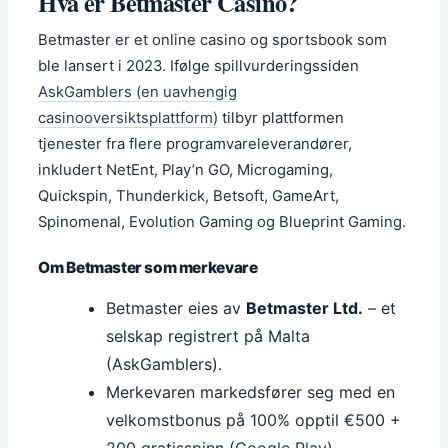
Hva er Betmaster Casino?
Betmaster er et online casino og sportsbook som
ble lansert i 2023. Ifølge spillvurderingssiden
AskGamblers (en uavhengig
casinooversiktsplattform)
tilbyr plattformen
tjenester fra flere programvareleverandører,
inkludert NetEnt, Play’n GO, Microgaming,
Quickspin, Thunderkick, Betsoft, GameArt,
Spinomenal, Evolution Gaming og Blueprint Gaming.
Om Betmaster som merkevare
Betmaster eies av
Betmaster Ltd.
– et
selskap registrert på Malta
(AskGamblers).
Merkevaren markedsfører seg med en
velkomstbonus på 100% opptil €500 +
200 gratisspinn (
Google Play
).