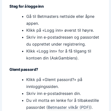
Steg for å logge inn
Gå til Betmasters nettside eller åpne
appen.
Klikk på «Logg inn» øverst til høyre.
Skriv inn e-postadressen og passordet
du opprettet under registrering.
Klikk «Logg inn» for å få tilgang til
kontoen din (AskGamblers).
Glemt passord?
Klikk på «Glemt passord?» på
innloggingssiden.
Skriv inn e-postadressen din.
Du vil motta en lenke for å tilbakestille
passordet (
Betmaster vilkår (PDF)
).