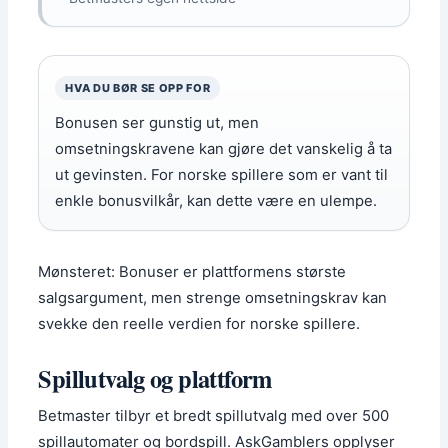
HVA DU BØR SE OPP FOR
Bonusen ser gunstig ut, men
omsetningskravene kan gjøre det vanskelig å ta
ut gevinsten. For norske spillere som er vant til
enkle bonusvilkår, kan dette være en ulempe.
Mønsteret: Bonuser er plattformens største
salgsargument, men strenge omsetningskrav kan
svekke den reelle verdien for norske spillere.
Spillutvalg og plattform
Betmaster tilbyr et bredt spillutvalg med over 500
spillautomater og bordspill. AskGamblers opplyser