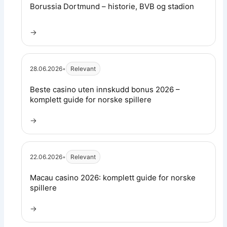
Les artikkel:
Borussia Dortmund – historie, BVB og stadion
→
28.06.2026
•
Relevant
Les artikkel:
Beste casino uten innskudd bonus 2026 –
komplett guide for norske spillere
→
22.06.2026
•
Relevant
Les artikkel:
Macau casino 2026: komplett guide for norske
spillere
→