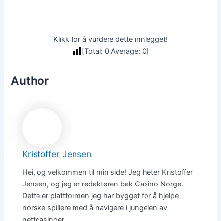
Klikk for å vurdere dette innlegget!
[Total:
0
Average:
0
]
Author
Kristoffer Jensen
Hei, og velkommen til min side! Jeg heter Kristoffer
Jensen, og jeg er redaktøren bak Casino Norge.
Dette er plattformen jeg har bygget for å hjelpe
norske spillere med å navigere i jungelen av
nettcasinoer.