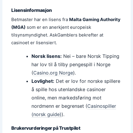
Lisensinformasjon
Betmaster har en lisens fra
Malta Gaming Authority
(MGA)
som er en anerkjent europeisk
tilsynsmyndighet. AskGamblers bekrefter at
casinoet er lisensiert.
Norsk lisens:
Nei – bare Norsk Tipping
har lov til å tilby pengespill i Norge
(
Casino.org Norge
).
Lovlighet:
Det er lov for norske spillere
å spille hos utenlandske casinoer
online, men markedsføring mot
nordmenn er begrenset (
Casinospiller
(norsk guide)
).
Brukervurderinger på Trustpilot