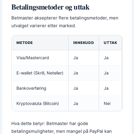
Betalingsmetoder og uttak
Betmaster aksepterer flere betalingsmetoder, men
utvalget varierer etter marked.
METODE
INNSKUDD
UTTAK
Visa/Mastercard
Ja
Ja
E-wallet (Skrill, Neteller)
Ja
Ja
Bankoverføring
Ja
Ja
Kryptovaluta (Bitcoin)
Ja
Nei
Hva dette betyr: Betmaster har gode
betalingsmuligheter, men mangel på PayPal kan