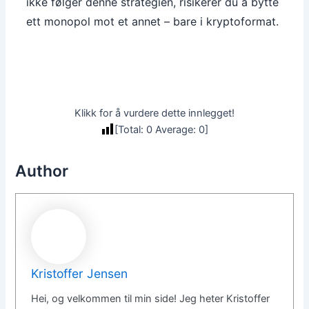
ikke følger denne strategien, risikerer du å bytte
ett monopol mot et annet – bare i kryptoformat.
Klikk for å vurdere dette innlegget!
[Total:
0
Average:
0
]
Author
Kristoffer Jensen
Hei, og velkommen til min side! Jeg heter Kristoffer