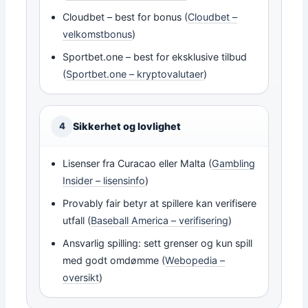
Cloudbet – best for bonus (
Cloudbet –
velkomstbonus
)
Sportbet.one – best for eksklusive tilbud
(
Sportbet.one – kryptovalutaer
)
Sikkerhet og lovlighet
4
Lisenser fra Curacao eller Malta (
Gambling
Insider – lisensinfo
)
Provably fair betyr at spillere kan verifisere
utfall (
Baseball America – verifisering
)
Ansvarlig spilling: sett grenser og kun spill
med godt omdømme (
Webopedia –
oversikt
)