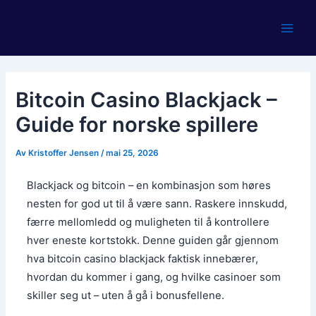
Hopp
rett
Main
til
innholdet
Men
Bitcoin Casino Blackjack –
Guide for norske spillere
Av
Kristoffer Jensen
/
mai 25, 2026
Blackjack og bitcoin – en kombinasjon som høres
nesten for god ut til å være sann. Raskere innskudd,
færre mellomledd og muligheten til å kontrollere
hver eneste kortstokk. Denne guiden går gjennom
hva bitcoin casino blackjack faktisk innebærer,
hvordan du kommer i gang, og hvilke casinoer som
skiller seg ut – uten å gå i bonusfellene.