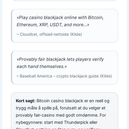
«Play casino blackjack online with Bitcoin,
Ethereum, XRP, USDT, and more…»
– Cloudbet, offisiell nettside (Kilde)
«Provably fair blackjack lets players verify
each hand themselves.»
– Baseball America – crypto blackjack guide (Kilde)
Kort sagt:
Bitcoin casino blackjack er en reell og
trygg måte å spille på, forutsatt at du velger et
provably fair-casino med godt omdømme. For
nybegynnere: start med Thunderpick eller