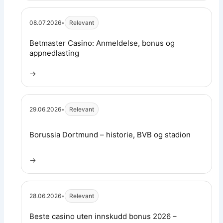
08.07.2026
•
Relevant
Les artikkel:
Betmaster Casino: Anmeldelse, bonus og
appnedlasting
→
29.06.2026
•
Relevant
Les artikkel:
Borussia Dortmund – historie, BVB og stadion
→
28.06.2026
•
Relevant
Les artikkel:
Beste casino uten innskudd bonus 2026 –