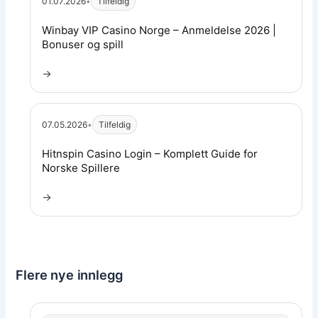
01.07.2026
•
Tilfeldig
Les artikkel:
Winbay VIP Casino Norge – Anmeldelse 2026 |
Bonuser og spill
→
07.05.2026
•
Tilfeldig
Les artikkel:
Hitnspin Casino Login – Komplett Guide for
Norske Spillere
→
Flere nye innlegg