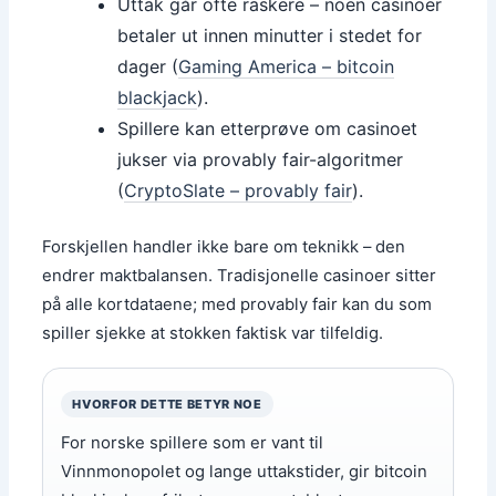
Uttak går ofte raskere – noen casinoer
betaler ut innen minutter i stedet for
dager (
Gaming America – bitcoin
blackjack
).
Spillere kan etterprøve om casinoet
jukser via provably fair-algoritmer
(
CryptoSlate – provably fair
).
Forskjellen handler ikke bare om teknikk – den
endrer maktbalansen. Tradisjonelle casinoer sitter
på alle kortdataene; med provably fair kan du som
spiller sjekke at stokken faktisk var tilfeldig.
HVORFOR DETTE BETYR NOE
For norske spillere som er vant til
Vinnmonopolet og lange uttakstider, gir bitcoin