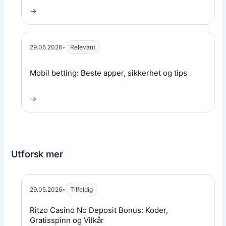
→
29.05.2026
•
Relevant
Les artikkel:
Mobil betting: Beste apper, sikkerhet og tips
→
Utforsk mer
29.05.2026
•
Tilfeldig
Les artikkel:
Ritzo Casino No Deposit Bonus: Koder,
Gratisspinn og Vilkår