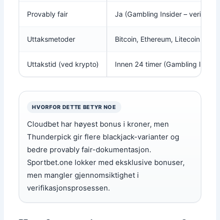
Provably fair
Ja (Gambling Insider – verifiseri
Uttaksmetoder
Bitcoin, Ethereum, Litecoin (Thu
Uttakstid (ved krypto)
Innen 24 timer (Gambling Insider
HVORFOR DETTE BETYR NOE
Cloudbet har høyest bonus i kroner, men
Thunderpick gir flere blackjack-varianter og
bedre provably fair-dokumentasjon.
Sportbet.one lokker med eksklusive bonuser,
men mangler gjennomsiktighet i
verifikasjonsprosessen.