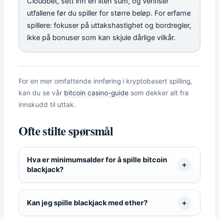
Cloudbet, sett inn en liten sum, og verifiser
utfallene før du spiller for større beløp. For erfarne
spillere: fokuser på uttakshastighet og bordregler,
ikke på bonuser som kan skjule dårlige vilkår.
For en mer omfattende innføring i kryptobasert spilling,
kan du se vår
bitcoin casino-guide
som dekker alt fra
innskudd til uttak.
Ofte stilte spørsmål
Hva er minimumsalder for å spille bitcoin
blackjack?
Kan jeg spille blackjack med ether?