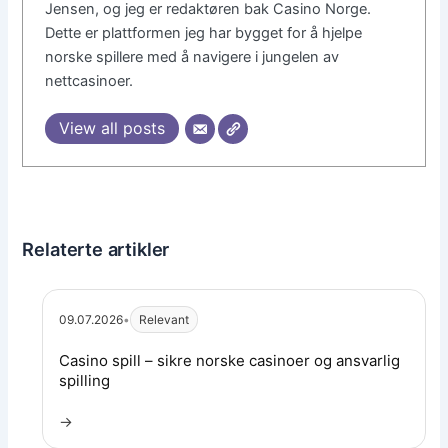
Jensen, og jeg er redaktøren bak Casino Norge.
Dette er plattformen jeg har bygget for å hjelpe
norske spillere med å navigere i jungelen av
nettcasinoer.
View all posts
Relaterte artikler
09.07.2026
•
Relevant
Les artikkel:
Casino spill – sikre norske casinoer og ansvarlig
spilling
→